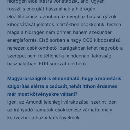
hidrogén előállításra vonatkozik, ahol ugyan
fosszilis energiát használnak a hidrogén
előállításához, azonban az üvegház hatású gázok
kibocsátását jelentős mértékben csökkentik, hiszen
maga a hidrogén nem primer, hanem szekunder
energiaforrás. Első sorban a nagy CO2 kibocsátású,
nehezen csökkenthető iparágakban lehet nagyobb a
szerepe, nem feltétlenül a mindennapi lakossági
használatban. EUR sorozat elérhető
Magyarországról is elmondható, hogy a monetáris
szigorítás elérte a csúcsát, tehát itthon érdemes
már most kötvényekre váltani?
Igen, az Amundi jelenlegi várakozásai szerint idén
az irányadó kamatok csökkenése várható, mely
kedvezhet a hazai kötvényeknek.