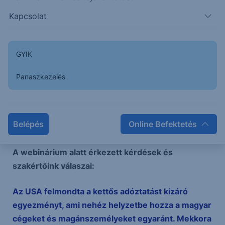
részvények?
Kapcsolat
Mennyire féljünk a fejlődő piacoktól?
Hol tart most a hidrogén sztori?
GYIK
Előadóink:
Panaszkezelés
Bencze Lajos, az Erste World vezetője
Kiss Péter, az Amundi Befektetési igazgatója
Szomódi Balázs, az Amundi Third Party
Belépés
Online Befektetés
Értékesítési és Termékfejlesztési vezetője
A webinárium alatt érkezett kérdések és
szakértőink válaszai:
Az USA felmondta a kettős adóztatást kizáró
egyezményt, ami nehéz helyzetbe hozza a magyar
cégeket és magánszemélyeket egyaránt. Mekkora