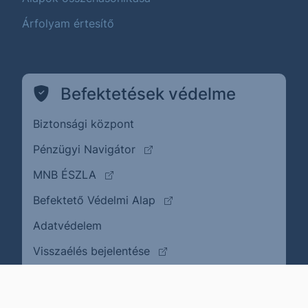
Árfolyam értesítő
Befektetések védelme
Biztonsági központ
(külső oldalra ugrik)
Pénzügyi Navigátor
(külső oldalra ugrik)
MNB ÉSZLA
(külső oldalra ugrik)
Befektető Védelmi Alap
Adatvédelem
(külső oldalra ugrik)
Visszaélés bejelentése