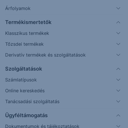
Amundi Alapkezelő Zrt. szakértőivel
Árfolyamok
beszélgettünk a nehéz piaci körülmények közötti
hozamtermelésről.
Termékismertetők
Klasszikus termékek
Tőzsdei termékek
Derivatív termékek és szolgáltatások
Szolgáltatások
Számlatípusok
Online kereskedés
Tematika:
Tanácsadási szolgáltatás
Hol vannak most jobb fektetési lehetőségek:
Ügyféltámogatás
a kötvény vagy a részvénypiacokon?
Valóban túlértékeltek már az USA
Dokumentumok és tájékoztatások