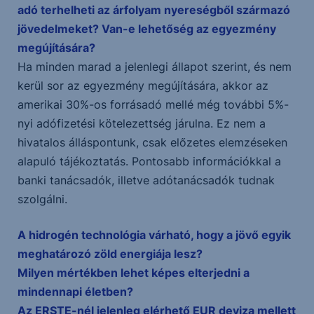
adó terhelheti az árfolyam nyereségből származó
jövedelmeket? Van-e lehetőség az egyezmény
megújítására?
Ha minden marad a jelenlegi állapot szerint, és nem
kerül sor az egyezmény megújítására, akkor az
amerikai 30%-os forrásadó mellé még további 5%-
nyi adófizetési kötelezettség járulna. Ez nem a
hivatalos álláspontunk, csak előzetes elemzéseken
alapuló tájékoztatás. Pontosabb információkkal a
banki tanácsadók, illetve adótanácsadók tudnak
szolgálni.
A hidrogén technológia várható, hogy a jövő egyik
meghatározó zöld energiája lesz?
Milyen mértékben lehet képes elterjedni a
mindennapi életben?
Az ERSTE-nél jelenleg elérhető EUR deviza mellett