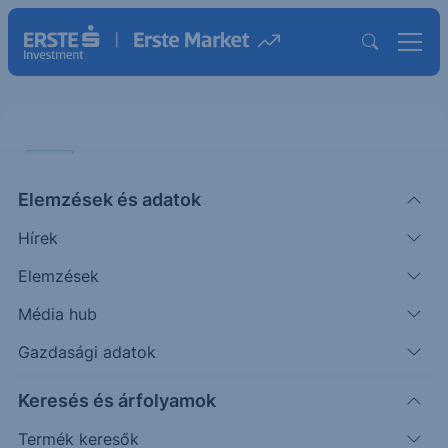
VIDEÓ
Elemzések és adatok
Hozamtermelés nehéz piaci
Hírek
körülmények között - Erste World
webinárium
Elemzések
Média hub
VIDEÓ
Gazdasági adatok
|
2023. február 28. 17:42
Keresés és árfolyamok
Termék keresők
2023. február 23. Erste World webinárium. Az