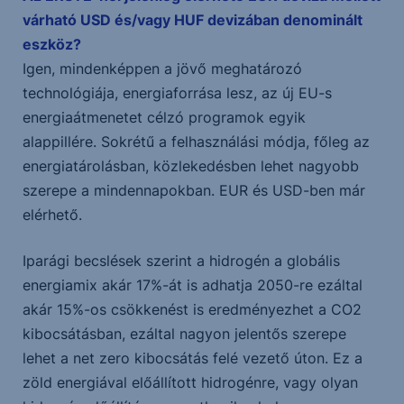
várható USD és/vagy HUF devizában denominált
eszköz?
Igen, mindenképpen a jövő meghatározó
technológiája, energiaforrása lesz, az új EU-s
energiaátmenetet célzó programok egyik
alappillére. Sokrétű a felhasználási módja, főleg az
energiatárolásban, közlekedésben lehet nagyobb
szerepe a mindennapokban. EUR és USD-ben már
elérhető.
Iparági becslések szerint a hidrogén a globális
energiamix akár 17%-át is adhatja 2050-re ezáltal
akár 15%-os csökkenést is eredményezhet a CO2
kibocsátásban, ezáltal nagyon jelentős szerepe
lehet a net zero kibocsátás felé vezető úton. Ez a
zöld energiával előállított hidrogénre, vagy olyan