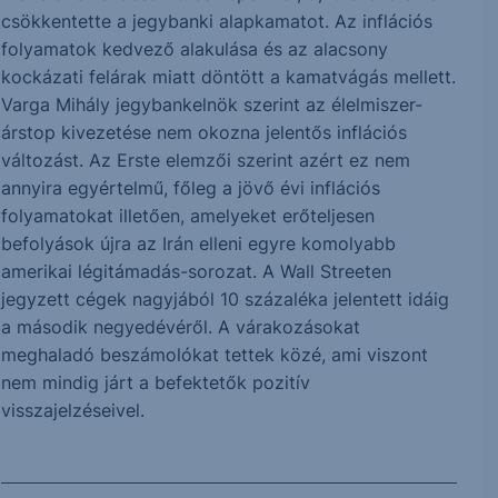
csökkentette a jegybanki alapkamatot. Az inflációs
folyamatok kedvező alakulása és az alacsony
kockázati felárak miatt döntött a kamatvágás mellett.
Varga Mihály jegybankelnök szerint az élelmiszer-
árstop kivezetése nem okozna jelentős inflációs
változást. Az Erste elemzői szerint azért ez nem
annyira egyértelmű, főleg a jövő évi inflációs
folyamatokat illetően, amelyeket erőteljesen
befolyások újra az Irán elleni egyre komolyabb
amerikai légitámadás-sorozat. A Wall Streeten
jegyzett cégek nagyjából 10 százaléka jelentett idáig
a második negyedévéről. A várakozásokat
meghaladó beszámolókat tettek közé, ami viszont
nem mindig járt a befektetők pozitív
visszajelzéseivel.