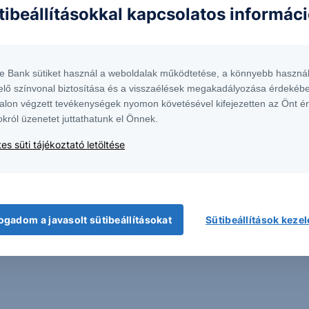
tibeállításokkal kapcsolatos informác
te Bank sütiket használ a weboldalak működtetése, a könnyebb használ
elő színvonal biztosítása és a visszaélések megakadályozása érdekébe
alon végzett tevékenységek nyomon követésével kifejezetten az Önt é
okról üzenetet juttathatunk el Önnek.
es süti tájékoztató letöltése
ogadom a javasolt sütibeállításokat
Sütibeállítások keze