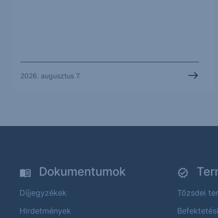
2026. augusztus 7.
Dokumentumok
Ter
Díjjegyzékek
Tőzsdei t
Hirdetmények
Befektetés