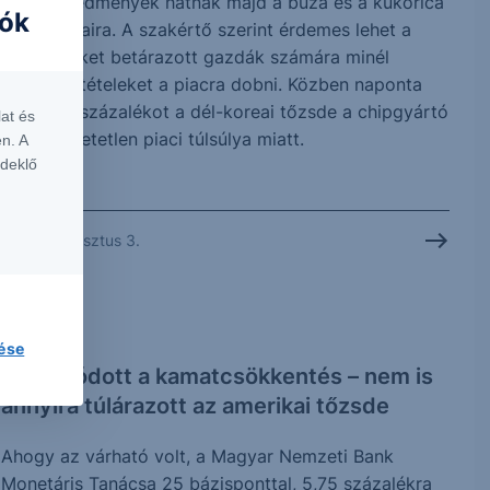
terméseredmények hatnak majd a búza és a kukorica
iók
jegyzésáraira. A szakértő szerint érdemes lehet a
terményeket betárazott gazdák számára minél
nagyobb tételeket a piacra dobni. Közben naponta
zuhan 10 százalékot a dél-koreai tőzsde a chipgyártó
at és
cégek hihetetlen piaci túlsúlya miatt.
n. A
rdeklő
2026. augusztus 3.
PODCAST
lése
Folytatódott a kamatcsökkentés – nem is
annyira túlárazott az amerikai tőzsde
Ahogy az várható volt, a Magyar Nemzeti Bank
Monetáris Tanácsa 25 bázisponttal, 5,75 százalékra