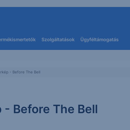
ermékismertetők
Szolgáltatások
Ügyféltámogatás
örkép - Before The Bell
 - Before The Bell