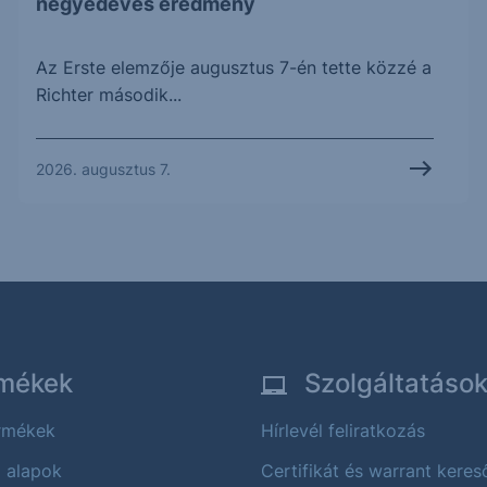
negyedéves eredmény
Az Erste elemzője augusztus 7-én tette közzé a
Richter második...
2026. augusztus 7.
mékek
Szolgáltatáso
ermékek
Hírlevél feliratkozás
i alapok
Certifikát és warrant keres