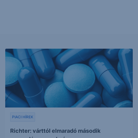
PIACI HÍREK
Richter: várttól elmaradó második