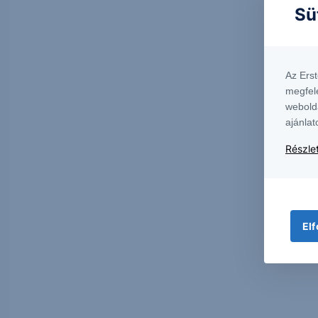
Sü
Az Ers
megfel
webold
ajánlat
Részlet
Elf