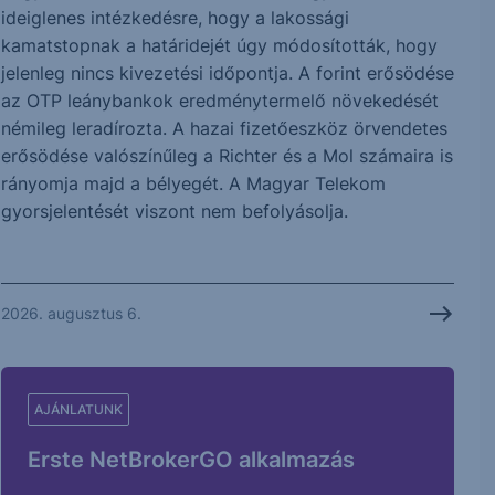
ideiglenes intézkedésre, hogy a lakossági
kamatstopnak a határidejét úgy módosították, hogy
jelenleg nincs kivezetési időpontja. A forint erősödése
az OTP leánybankok eredménytermelő növekedését
némileg leradírozta. A hazai fizetőeszköz örvendetes
erősödése valószínűleg a Richter és a Mol számaira is
rányomja majd a bélyegét. A Magyar Telekom
gyorsjelentését viszont nem befolyásolja.
2026. augusztus 6.
AJÁNLATUNK
Erste NetBrokerGO alkalmazás