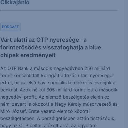
Cikkajánló
PODCAST
Várt alatti az OTP nyeresége –a
forinterősödés visszafoghatja a blue
chipek eredményeit
Az OTP Bank a második negyedévben 256 milliárd
forint konszolidált korrigált adózás utáni nyereséget
ért el, ha az első havi speciális tételeket is levonjuk a
banknál. Azok nélkül 305 milliárd forint lett a második
negyedévi profit. Az elemző beszélgetés elején ez
némi zavart is okozott a Nagy Károly műsorvezető és
Miró József, Erste vezető elemző közötti
beszélgetésben. A beszélgetésben aztán tisztázódik,
hogy az OTP céltartalékolt arra, az egyelőre