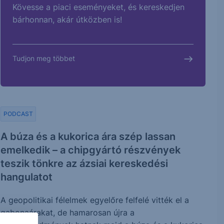
Kövesse a piaci eseményeket, és kereskedjen
bárhonnan, akár útközben is!
Tudjon meg többet
PODCAST
A búza és a kukorica ára szép lassan
emelkedik – a chipgyártó részvények
teszik tönkre az ázsiai kereskedési
hangulatot
A geopolitikai félelmek egyelőre felfelé vitték el a
gabonaárakat, de hamarosan újra a