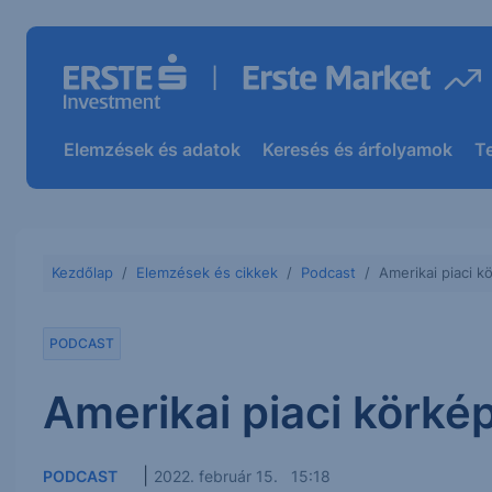
Elemzések és adatok
Keresés és árfolyamok
T
Kezdőlap
Elemzések és cikkek
Podcast
Amerikai piaci k
PODCAST
Amerikai piaci körkép
|
PODCAST
2022. február 15. 15:18