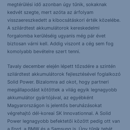
megtérülési idő azonban úgy tűnik, sokaknak
kedvét szegte, mert azóta az árfolyam
visszaereszkedett a kibocsátáskori érték közelébe.
A szilárdtest akkumulátorok kereskedelmi
forgalomba kerüléséig ugyanis még pár évet
biztosan várni kell. Addig viszont a cég sem fog
komolyabb bevételre szert tenni.
Tavaly december elején lépett tőzsdére a szintén
szilárdtest akkumulátorok fejlesztésével foglalkozó
Solid Power. Bizalomra ad okot, hogy partneri
megállapodást kötöttek a világ egyik legnagyobb
akkumulátor gyártójával, az egyébként
Magyarországon is jelentős beruházásokat
végrehajtó dél-koreai SK Innovationnal. A Solid
Power legnagyobb befektetői között pedig ott van
a Ford, a BMW és a Samsung is. Úgy tűnik tehát,