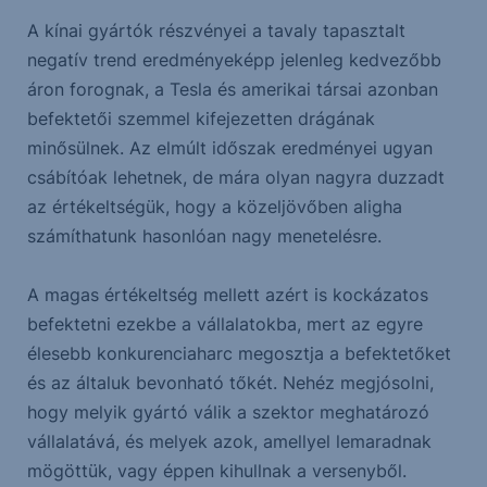
A kínai gyártók részvényei a tavaly tapasztalt
negatív trend eredményeképp jelenleg kedvezőbb
áron forognak, a Tesla és amerikai társai azonban
befektetői szemmel kifejezetten drágának
minősülnek. Az elmúlt időszak eredményei ugyan
csábítóak lehetnek, de mára olyan nagyra duzzadt
az értékeltségük, hogy a közeljövőben aligha
számíthatunk hasonlóan nagy menetelésre.
A magas értékeltség mellett azért is kockázatos
befektetni ezekbe a vállalatokba, mert az egyre
élesebb konkurenciaharc megosztja a befektetőket
és az általuk bevonható tőkét. Nehéz megjósolni,
hogy melyik gyártó válik a szektor meghatározó
vállalatává, és melyek azok, amellyel lemaradnak
mögöttük, vagy éppen kihullnak a versenyből.