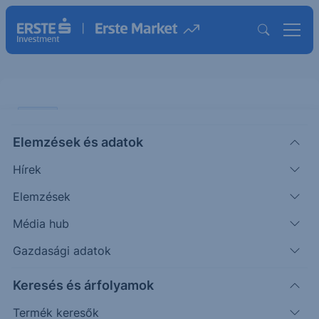
SZTORI
Elemzések és adatok
Csákány és lapát – egy stratégia
Hírek
azoknak, akik lemaradtak az
elektromos autógyártók rallyjáról
Elemzések
Média hub
BEFEKTETÉS
Gazdasági adatok
|
Péntek Ádám
Részvényelemző
2022. január 17. 10:01
Keresés és árfolyamok
Termék keresők
Az elektromos autógyártók részvényei hatalmas