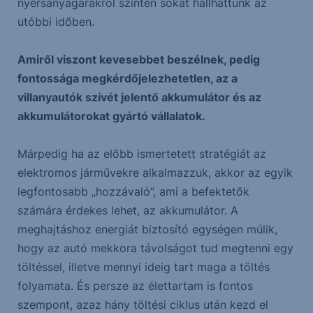
nyersanyagárakról szintén sokat hallhattunk az
utóbbi időben.
Amiről viszont kevesebbet beszélnek, pedig
fontossága megkérdőjelezhetetlen, az a
villanyautók szívét jelentő akkumulátor és az
akkumulátorokat gyártó vállalatok.
Márpedig ha az előbb ismertetett stratégiát az
elektromos járművekre alkalmazzuk, akkor az egyik
legfontosabb „hozzávaló”, ami a befektetők
számára érdekes lehet, az akkumulátor. A
meghajtáshoz energiát biztosító egységen múlik,
hogy az autó mekkora távolságot tud megtenni egy
töltéssel, illetve mennyi ideig tart maga a töltés
folyamata. És persze az élettartam is fontos
szempont, azaz hány töltési ciklus után kezd el