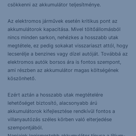
csökkenni az akkumulátor teljesítménye.
Az elektromos járművek esetén kritikus pont az
akkumulátorok kapacitása. Mivel töltőállomásból
nincs minden sarkon, nehézkes a hosszabb utak
megtétele, ez pedig sokakat visszariaszt attól, hogy
lecserélje a benzines vagy dízel autóját. Továbbá az
elektromos autók borsos ára is fontos szempont,
ami részben az akkumulátor magas költségének
köszönhető.
Ezért aztán a hosszabb utak megtételére
lehetőséget biztosító, alacsonyabb árú
akkumulátorok kifejlesztése rendkívül fontos a
villanyautózás széles körben való elterjedése
szempontjából.
Napjaink legismertebb akkumulátor típusa a lítium-