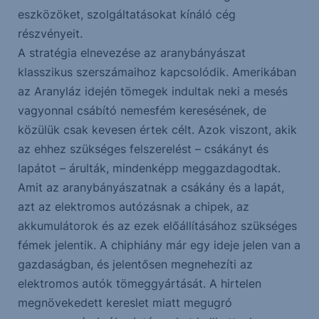
eszközöket, szolgáltatásokat kínáló cég
részvényeit.
A stratégia elnevezése az aranybányászat
klasszikus szerszámaihoz kapcsolódik. Amerikában
az Aranyláz idején tömegek indultak neki a mesés
vagyonnal csábító nemesfém keresésének, de
közülük csak kevesen értek célt. Azok viszont, akik
az ehhez szükséges felszerelést – csákányt és
lapátot – árulták, mindenképp meggazdagodtak.
Amit az aranybányászatnak a csákány és a lapát,
azt az elektromos autózásnak a chipek, az
akkumulátorok és az ezek előállításához szükséges
fémek jelentik. A chiphiány már egy ideje jelen van a
gazdaságban, és jelentősen megnehezíti az
elektromos autók tömeggyártását. A hirtelen
megnövekedett kereslet miatt megugró