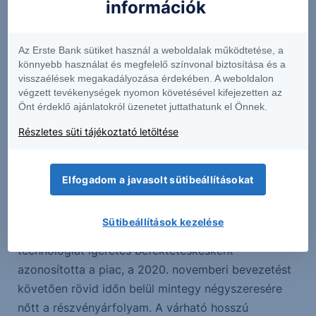
információk
A megnevezés arra vonatkozik, hogy míg az Li-ion
akkumulátor esetében az elektrolit egy gélszerű
Az Erste Bank sütiket használ a weboldalak működtetése, a
anyag, a szilárdtest akkumulátor esetében ez
könnyebb használat és megfelelő színvonal biztosítása és a
visszaélések megakadályozása érdekében. A weboldalon
szilárd formában van jelen. A szilárdtest akkuval a
végzett tevékenységek nyomon követésével kifejezetten az
várakozások szerint elkerülhetők Li-ion
Önt érdeklő ajánlatokról üzenetet juttathatunk el Önnek.
technológiához kapcsolódó kockázatok, és ezzel
Részletes süti tájékoztató letöltése
együtt hosszabb élettartamot, gyorsabb töltési
sebességet és nagyobb kapacitást kapunk.
Elfogadom a javasolt sütibeállításokat
A szilárdtest akkumulátorok fejlesztésével
foglalkozó vállalatok közül elsőként az amerikai
Sütibeállítások kezelése
QuantumScape jelent meg a tőzsdén. Az új
technológiát ígéretes befektetéskésként
azonosította a piac, a 2020. novemberi bevezetést
követően rövid időn belül mintegy négyszeresére
nőtt a részvényárfolyam. A várható hosszú