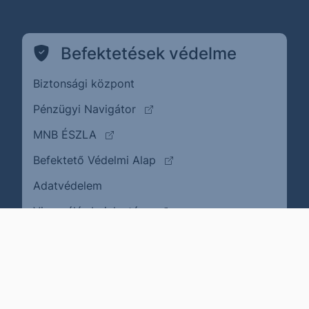
Befektetések védelme
Biztonsági központ
(külső oldalra ugrik)
Pénzügyi Navigátor
(külső oldalra ugrik)
MNB ÉSZLA
(külső oldalra ugrik)
Befektető Védelmi Alap
Adatvédelem
(külső oldalra ugrik)
Visszaélés bejelentése