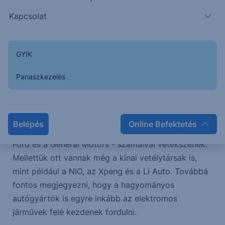
Kapcsolat
Ha elektromos meghajtású járművekről van szó, a
legtöbb embernek a Tesla jut az eszébe. A vállalat
GYIK
egyértelműen a villanyautózás zászlóvivője. Az
utóbbi időben egyre több szereplő jelenik meg ezen
Panaszkezelés
a piacon. Ezek részben feltörekvő tőzsdei
vállalatok, mint például a szintén amerikai Lucid és
Rivian, melyek piaci kapitalizáció tekintetében már a
Belépés
Online Befektetés
két legnagyobb egyesült államokbeli autógyártó - a
Ford és a General Motors - számaival vetekszenek.
Mellettük ott vannak még a kínai vetélytársak is,
mint például a NIO, az Xpeng és a Li Auto. Továbbá
fontos megjegyezni, hogy a hagyományos
autógyártók is egyre inkább az elektromos
járművek felé kezdenek fordulni.