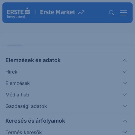
VIDEÓ
Elemzések és adatok
KÁVÉ és CSOKOLÁDÉ - A jövő
Hírek
LUXUSbefektetései?
Elemzések
VIDEÓ
Média hub
|
2025. november 14. 15:49
Gazdasági adatok
Keresés és árfolyamok
Jól jegyezzük meg a reggeli kávé ízét, mert már
nem sokáig élvezhetjük? A szülinapra kapott
Termék keresők