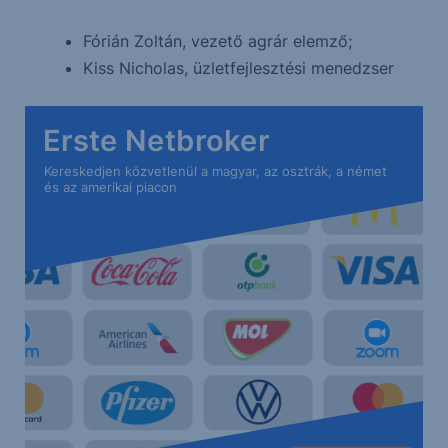
Fórián Zoltán, vezető agrár elemző;
Kiss Nicholas, üzletfejlesztési menedzser
Erste Netbroker
Kereskedjen közvetlenül a magyar, az osztrák, a német
és az amerikai piacon