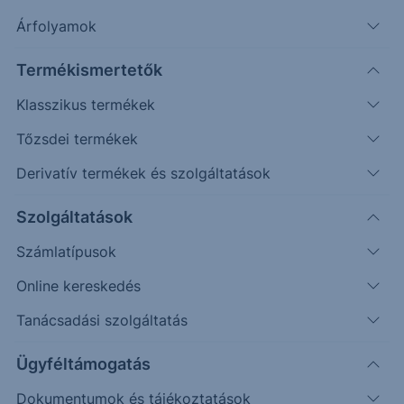
ajándék bonbont később eszükbe sem jut majd
Árfolyamok
továbbajándékozni? Vezető agrár elemzőnkkel az
emberek életét napjainkra alapvetően
Termékismertetők
meghatározó élelmiszerekkel, a kávéval, a
Klasszikus termékek
kávébabbal és cukorral kapcsolatos trendekről
beszélgettünk. Érdemes lehet elgondolkodni az
Tőzsdei termékek
ilyen egzotikus befektetéseken is?
Derivatív termékek és szolgáltatások
Szolgáltatások
Számlatípusok
Online kereskedés
Tanácsadási szolgáltatás
Ügyféltámogatás
Hallgasd meg Spotify-
Dokumentumok és tájékoztatások