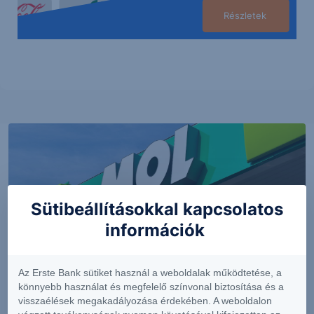
Részletek
Sütibeállításokkal kapcsolatos
információk
Az Erste Bank sütiket használ a weboldalak működtetése, a
PIACI HÍREK
könnyebb használat és megfelelő színvonal biztosítása és a
visszaélések megakadályozása érdekében. A weboldalon
Erős lett a MOL második negyedéve