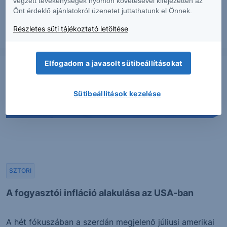
végzett tevékenységek nyomon követésével kifejezetten az
Önt érdeklő ajánlatokról üzenetet juttathatunk el Önnek.
Részletes süti tájékoztató letöltése
2026. augusztus 7.
Elfogadom a javasolt sütibeállításokat
Sütibeállítások kezelése
SZTORI
A fogyasztói infláció alakulása az USA-ban
A hét fókuszában a szerdán megjelenő júliusi amerikai