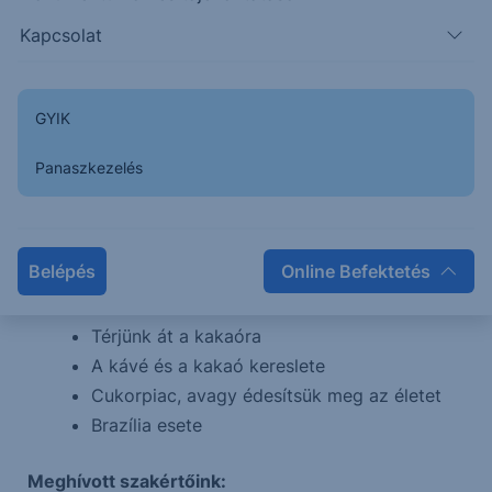
on!
https://open.spotify.com/episode/2EXnNmIzGvX
Kapcsolat
jwQX8nfKsR3?si=pzegcqnkShi_RTpPdeVwag
Tematika:
GYIK
Egzotikus mezőgazdasági nyersanyagok
Panaszkezelés
Kezdjük a kávéval!
Arabica vagy Robusta
Kávé kínálatát befolyásoló tényezők és
Belépés
Online Befektetés
piacok
Klímatrendek?!
Térjünk át a kakaóra
A kávé és a kakaó kereslete
Cukorpiac, avagy édesítsük meg az életet
Brazília esete
Meghívott szakértőink: