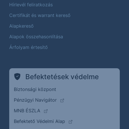
Hírlevél feliratkozás
Certifikát és warrant kereső
Alapkereső
Alapok összehasonlítása
Árfolyam értesítő
Befektetések védelme
Biztonsági központ
(külső oldalra ugrik)
Pénzügyi Navigátor
(külső oldalra ugrik)
MNB ÉSZLA
(külső oldalra ugrik)
Befektető Védelmi Alap