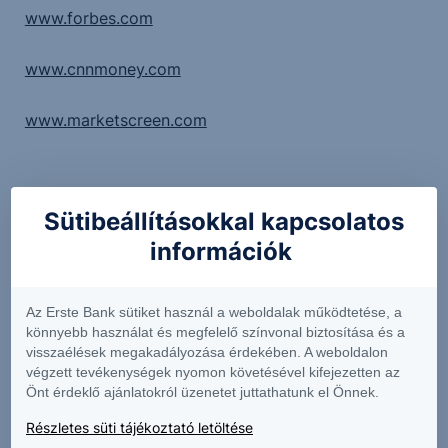
www.forbes.com
www.cnnmoney.com
www.marketscreen.com
Sütibeállításokkal kapcsolatos
A bejegyzésben foglaltak kizárólag az író személyes
információk
véleményét tükrözik és nem tekinthetőek az Erste Bank
Hungary Zrt., az Erste Befektetési Zrt. vagy az Erste
Alapkezelő Zrt. hivatalos szakmai álláspontjának. A
Az Erste Bank sütiket használ a weboldalak működtetése, a
bejegyzés tartalma nem minősül befektetési ajánlatnak,
könnyebb használat és megfelelő színvonal biztosítása és a
visszaélések megakadályozása érdekében. A weboldalon
ajánlattételi felhívásnak, befektetési tanácsadásnak
végzett tevékenységek nyomon követésével kifejezetten az
vagy adótanácsadásnak.
Önt érdeklő ajánlatokról üzenetet juttathatunk el Önnek.
Részletes süti tájékoztató letöltése
Címlapkép: Shutterstock Inc.