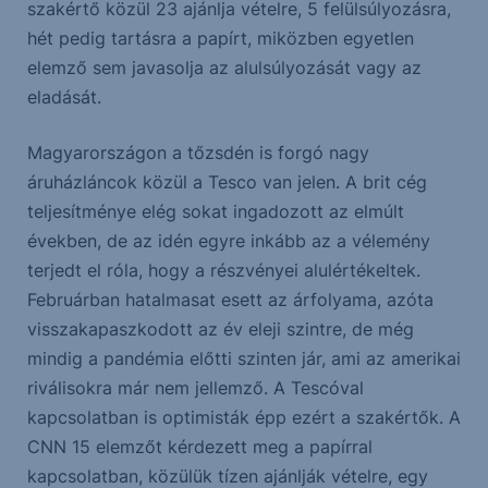
szakértő közül 23 ajánlja vételre, 5 felülsúlyozásra,
hét pedig tartásra a papírt, miközben egyetlen
elemző sem javasolja az alulsúlyozását vagy az
eladását.
Magyarországon a tőzsdén is forgó nagy
áruházláncok közül a Tesco van jelen. A brit cég
teljesítménye elég sokat ingadozott az elmúlt
években, de az idén egyre inkább az a vélemény
terjedt el róla, hogy a részvényei alulértékeltek.
Februárban hatalmasat esett az árfolyama, azóta
visszakapaszkodott az év eleji szintre, de még
mindig a pandémia előtti szinten jár, ami az amerikai
riválisokra már nem jellemző. A Tescóval
kapcsolatban is optimisták épp ezért a szakértők. A
CNN 15 elemzőt kérdezett meg a papírral
kapcsolatban, közülük tízen ajánlják vételre, egy