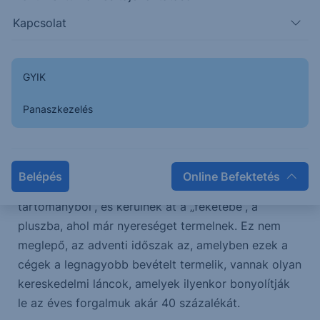
előtti héten is hagyományosan jól szerepelnek.
Kapcsolat
Az egyik ilyen a kiskereskedelem. A Black Friday,
magyarul fekete péntek kifejezést nagyon sokan
GYIK
ismerik, de viszonylag kevesen tudják, honnan is
ered. November utolsó péntekje, a nagy akciók
Panaszkezelés
ideje az a nap, amikor pénzügyi téren is
bekövetkezik az éves fordulat a kiskereskedelmi
szektor életében. Ekkor jutnak ki a cégek a tőzsdén
Belépés
Online Befektetés
hagyományosan a mínuszokat jelképező „piros
tartományból”, és kerülnek át a „feketébe”, a
pluszba, ahol már nyereséget termelnek. Ez nem
meglepő, az adventi időszak az, amelyben ezek a
cégek a legnagyobb bevételt termelik, vannak olyan
kereskedelmi láncok, amelyek ilyenkor bonyolítják
le az éves forgalmuk akár 40 százalékát.