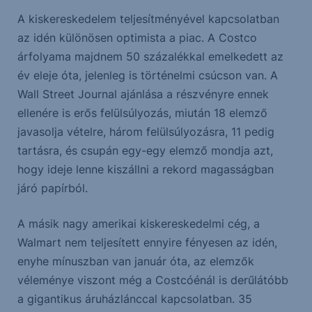
A kiskereskedelem teljesítményével kapcsolatban
az idén különösen optimista a piac. A Costco
árfolyama majdnem 50 százalékkal emelkedett az
év eleje óta, jelenleg is történelmi csúcson van. A
Wall Street Journal ajánlása a részvényre ennek
ellenére is erős felülsúlyozás, miután 18 elemző
javasolja vételre, három felülsúlyozásra, 11 pedig
tartásra, és csupán egy-egy elemző mondja azt,
hogy ideje lenne kiszállni a rekord magasságban
járó papírból.
A másik nagy amerikai kiskereskedelmi cég, a
Walmart nem teljesített ennyire fényesen az idén,
enyhe mínuszban van január óta, az elemzők
véleménye viszont még a Costcóénál is derűlátóbb
a gigantikus áruházlánccal kapcsolatban. 35