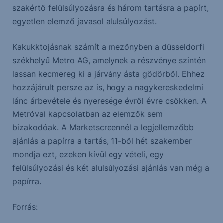
szakértő felülsúlyozásra és három tartásra a papírt,
egyetlen elemző javasol alulsúlyozást.
Kakukktojásnak számít a mezőnyben a düsseldorfi
székhelyű Metro AG, amelynek a részvénye szintén
lassan kecmereg ki a járvány ásta gödörből. Ehhez
hozzájárult persze az is, hogy a nagykereskedelmi
lánc árbevétele és nyeresége évről évre csökken. A
Metróval kapcsolatban az elemzők sem
bizakodóak. A Marketscreennél a legjellemzőbb
ajánlás a papírra a tartás, 11-ből hét szakember
mondja ezt, ezeken kívül egy vételi, egy
felülsúlyozási és két alulsúlyozási ajánlás van még a
papírra.
Forrás: