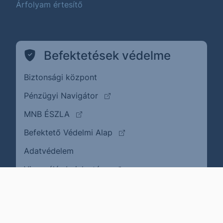
Árfolyam értesítő
Befektetések védelme
Biztonsági központ
(külső oldalra ugrik)
Pénzügyi Navigátor
(külső oldalra ugrik)
MNB ÉSZLA
(külső oldalra ugrik)
Befektető Védelmi Alap
Adatvédelem
(külső oldalra ugrik)
Visszaélés bejelentése