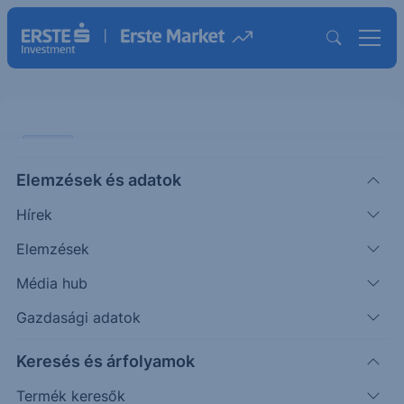
SZTORI
Elemzések és adatok
Itt a karácsony: dörzsölhetik a
Hírek
kereskedők a tenyerüket
Elemzések
SZTORI
Média hub
|
2021. december 23. 12:18
Gazdasági adatok
Keresés és árfolyamok
A karácsony legnagyobb nyertesei a boltosok.
Velük együtt nyerhet az is, aki a részvényeikbe
Termék keresők