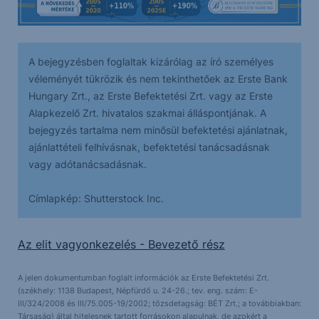
A bejegyzésben foglaltak kizárólag az író személyes
véleményét tükrözik és nem tekinthetőek az Erste Bank
Hungary Zrt., az Erste Befektetési Zrt. vagy az Erste
Alapkezelő Zrt. hivatalos szakmai álláspontjának. A
bejegyzés tartalma nem minősül befektetési ajánlatnak,
ajánlattételi felhívásnak, befektetési tanácsadásnak
vagy adótanácsadásnak.
Címlapkép: Shutterstock Inc.
Az elit vagyonkezelés - Bevezető rész
A jelen dokumentumban foglalt információk az Erste Befektetési Zrt.
(székhely: 1138 Budapest, Népfürdő u. 24-26.; tev. eng. szám: E-
III/324/2008 és III/75.005-19/2002; tőzsdetagság: BÉT Zrt.; a továbbiakban:
Társaság) által hitelesnek tartott forrásokon alapulnak, de azokért a