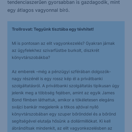
tendenciaszerűen gyorsabban is gazdagodik, mint
egy átlagos vagyonnal bíró.
Trollrovat: Tegyünk tisztába egy tévhitet!
Mi is pontosan az elit vagyonkezelés? Gyakran járnak
az ügyfelekhez szivarfüstbe burkolt, diszkrét
könyvtárszobákba?
Az emberek –még a pénzügyi szférában dolgozók-
nagy részénél is egy rossz kép él a privátbanki
szolgáltatásról. A privátbanki szolgáltatás tipikusan úgy
jelenik meg a többség fejében, amint az egyik James
Bond filmben láthattuk, amikor a tökéletesen elegáns
svájci bankár megjelenik a titkos ajtóval nyíló
könyvtárszobában egy szuper bőrönddel és a bőrönd
segítségével elutalja hősünk a dollármilliókat. Ki kell
ábrándítsak mindenkit, az elit vagyonkezelésben az