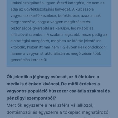
utalási szolgáltatás ugyan létező kategória, de nem ez
adja az ügyfélkiszolgálás lényegét. A kulcsszó a
vagyon szakértő kezelése, befektetése, azaz annak
megtervezése, hogy a vagyon megőrzésre és
biztonságos gyarapításra kerüljön, leginkább az
inflációval szemben. A szakma legszebb része pedig az
a stratégiai mozgástér, melyben az időtáv jelentősen
kitolódik, hiszen itt már nem 1-2 évben kell gondolkodni,
hanem a vagyon strukturálásán és megőrzésén több
generáción keresztül.
Ők jelentik a jéghegy csúcsát, az ő életükre a
média is élénken kíváncsi. De mitől érdekes a
vagyonos populáció húszezer családja szakmai és
pénzügyi szempontból?
Mert ők egyszerre a reál szféra vállalkozói,
döntéshozói és egyszerre a tőkepiac meghatározó