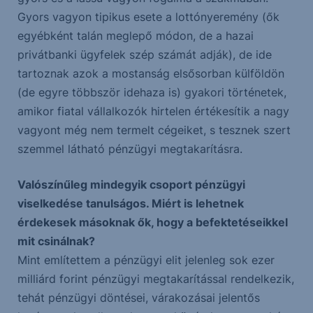
Gyors vagyon tipikus esete a lottónyeremény (ők
egyébként talán meglepő módon, de a hazai
privátbanki ügyfelek szép számát adják), de ide
tartoznak azok a mostanság elsősorban külföldön
(de egyre többször idehaza is) gyakori történetek,
amikor fiatal vállalkozók hirtelen értékesítik a nagy
vagyont még nem termelt cégeiket, s tesznek szert
szemmel látható pénzügyi megtakarításra.
Valószínűleg mindegyik csoport pénzügyi
viselkedése tanulságos. Miért is lehetnek
érdekesek másoknak ők, hogy a befektetéseikkel
mit csinálnak?
Mint említettem a pénzügyi elit jelenleg sok ezer
milliárd forint pénzügyi megtakarítással rendelkezik,
tehát pénzügyi döntései, várakozásai jelentős