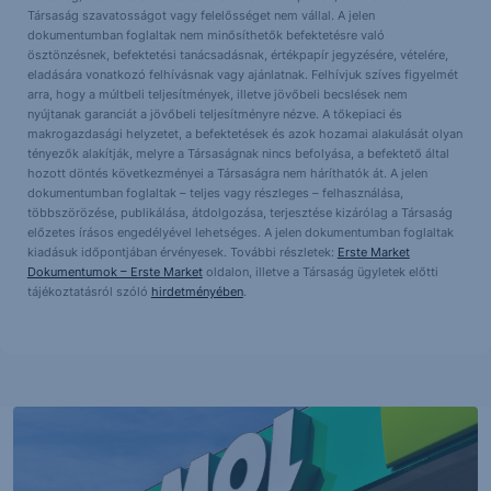
Társaság szavatosságot vagy felelősséget nem vállal. A jelen
dokumentumban foglaltak nem minősíthetők befektetésre való
ösztönzésnek, befektetési tanácsadásnak, értékpapír jegyzésére, vételére,
eladására vonatkozó felhívásnak vagy ajánlatnak. Felhívjuk szíves figyelmét
arra, hogy a múltbeli teljesítmények, illetve jövőbeli becslések nem
nyújtanak garanciát a jövőbeli teljesítményre nézve. A tőkepiaci és
makrogazdasági helyzetet, a befektetések és azok hozamai alakulását olyan
tényezők alakítják, melyre a Társaságnak nincs befolyása, a befektető által
hozott döntés következményei a Társaságra nem háríthatók át. A jelen
dokumentumban foglaltak – teljes vagy részleges – felhasználása,
többszörözése, publikálása, átdolgozása, terjesztése kizárólag a Társaság
előzetes írásos engedélyével lehetséges. A jelen dokumentumban foglaltak
kiadásuk időpontjában érvényesek. További részletek:
Erste Market
Dokumentumok – Erste Market
oldalon, illetve a Társaság ügyletek előtti
tájékoztatásról szóló
hirdetményében
.