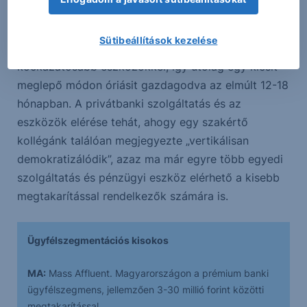
mind szolgáltatói oldalról. Érdekes volt látni, hogy a
pandémia elején milyen gyorsan változott az elit
Sütibeállítások kezelése
kockázati étvágya, és töltötte fel portfolióját
kockázatosabb eszközökkel, így utólag egy kicsit
meglepő módon óriásit gazdagodva az elmúlt 12-18
hónapban. A privátbanki szolgáltatás és az
eszközök elérése tehát, ahogy egy szakértő
kollégánk találóan megjegyezte „vertikálisan
demokratizálódik”, azaz ma már egyre több egyedi
szolgáltatás és pénzügyi eszköz elérhető a kisebb
megtakarítással rendelkezők számára is.
Ügyfélszegmentációs kisokos
MA:
Mass Affluent. Magyarországon a prémium banki
ügyfélszegmens, jellemzően 3-30 millió forint közötti
megtakarítással.