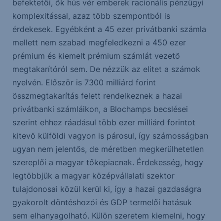
befektetői, ők hús vér emberek racionális pénzügyi
komplexitással, azaz több szempontból is
érdekesek. Egyébként a 45 ezer privátbanki számla
mellett nem szabad megfeledkezni a 450 ezer
prémium és kiemelt prémium számlát vezető
megtakarítóról sem. De nézzük az elitet a számok
nyelvén. Először is 7300 milliárd forint
összmegtakarítás felett rendelkeznek a hazai
privátbanki számláikon, a Blochamps becslései
szerint ehhez ráadásul több ezer milliárd forintot
kitevő külföldi vagyon is párosul, így számosságban
ugyan nem jelentős, de méretben megkerülhetetlen
szereplői a magyar tőkepiacnak. Érdekesség, hogy
legtöbbjük a magyar középvállalati szektor
tulajdonosai közül kerül ki, így a hazai gazdaságra
gyakorolt döntéshozói és GDP termelői hatásuk
sem elhanyagolható. Külön szeretem kiemelni, hogy