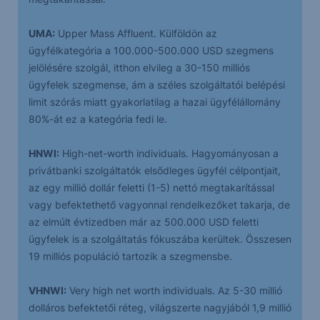
UMA:
Upper Mass Affluent. Külföldön az
ügyfélkategória a 100.000-500.000 USD szegmens
jelölésére szolgál, itthon elvileg a 30-150 milliós
ügyfelek szegmense, ám a széles szolgáltatói belépési
limit szórás miatt gyakorlatilag a hazai ügyfélállomány
80%-át ez a kategória fedi le.
HNWI:
High-net-worth individuals. Hagyományosan a
privátbanki szolgáltatók elsődleges ügyfél célpontjait,
az egy millió dollár feletti (1-5) nettó megtakarítással
vagy befektethető vagyonnal rendelkezőket takarja, de
az elmúlt évtizedben már az 500.000 USD feletti
ügyfelek is a szolgáltatás fókuszába kerültek. Összesen
19 milliós populáció tartozik a szegmensbe.
VHNWI:
Very high net worth individuals. Az 5-30 millió
dolláros befektetői réteg, világszerte nagyjából 1,9 millió