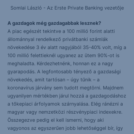
Somlai László - Az Erste Private Banking vezetője
A gazdagok még gazdagabbak lesznek?
A piac egészét tekintve a 100 millió forint alatti
állománnyal rendelkező privátbanki számlák
növekedése 3 év alatt nagyjából 35-40% volt, míg a
100 millió felettieknél ugyanez az ütem 90%-ot is
meghaladta. Kérdezhetnénk, honnan ez a nagy
gyarapodás. A legfontosabb tényező a gazdasági
növekedés, amit tartósan – úgy tűnik – a
koronavírus járvány sem tudott megtörni. Majdnem
ugyanilyen mértékben járul hozzá a gazdagodáshoz
a tőkepiaci árfolyamok szárnyalása. Elég ránézni a
magyar vagy nemzetközi részvénypiaci indexekre.
Összegezve pedig el kell ismerni, hogy aki
vagyonos az egyszerűen jobb lehetőséggel bír, így