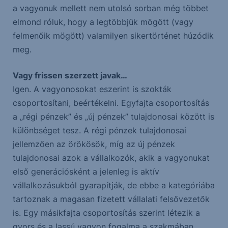
a vagyonuk mellett nem utolsó sorban még többet
elmond róluk, hogy a legtöbbjük mögött (vagy
felmenőik mögött) valamilyen sikertörténet húzódik
meg.
Vagy frissen szerzett javak…
Igen. A vagyonosokat eszerint is szokták
csoportosítani, beértékelni. Egyfajta csoportosítás
a „régi pénzek” és „új pénzek” tulajdonosai között is
különbséget tesz. A régi pénzek tulajdonosai
jellemzően az örökösök, míg az új pénzek
tulajdonosai azok a vállalkozók, akik a vagyonukat
első generációsként a jelenleg is aktív
vállalkozásukból gyarapítják, de ebbe a kategóriába
tartoznak a magasan fizetett vállalati felsővezetők
is. Egy másikfajta csoportosítás szerint létezik a
gyors és a lassú vagyon fogalma a szakmában.