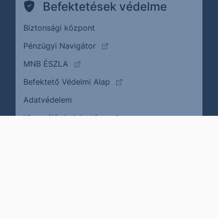
Befektetések védelme
Biztonsági központ
(külső oldalra ugrik)
Pénzügyi Navigátor
(külső oldalra ugrik)
MNB ÉSZLA
(külső oldalra ugrik)
Befektető Védelmi Alap
Adatvédelem
(külső oldalra ugrik)
Visszaélés bejelentése