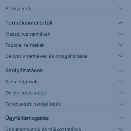
Szűrés
Árfolyamok
Termékismertetők
Klasszikus termékek
Tőzsdei termékek
Derivatív termékek és szolgáltatások
Szolgáltatások
Feltételek törlése
Számlatípusok
Online kereskedés
Tanácsadási szolgáltatás
4 találat
Ügyféltámogatás
Dokumentumok és tájékoztatások
Közzététel a Citi Protect Express OneStar