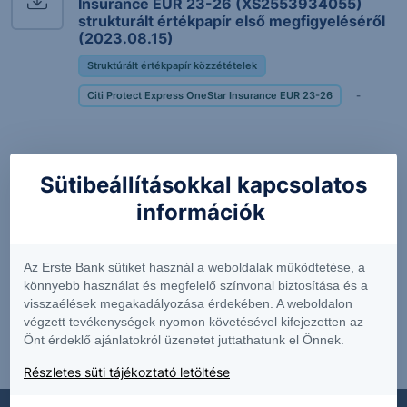
Insurance EUR 23-26 (XS2553934055)
strukturált értékpapír első megfigyeléséről
(2023.08.15)
Struktúrált értékpapír közzétételek
Citi Protect Express OneStar Insurance EUR 23-26
-
Közzététel a Citi Protect Express OneStar
Sütibeállításokkal kapcsolatos
Insurance EUR 23-26 (XS2553934055)
információk
strukturált értékpapír második
megfigyeléséről (2024.02.15)
Struktúrált értékpapír közzétételek
Az Erste Bank sütiket használ a weboldalak működtetése, a
Citi Protect Express OneStar Insurance EUR 23-26
-
könnyebb használat és megfelelő színvonal biztosítása és a
visszaélések megakadályozása érdekében. A weboldalon
végzett tevékenységek nyomon követésével kifejezetten az
Önt érdeklő ajánlatokról üzenetet juttathatunk el Önnek.
Részletes süti tájékoztató letöltése