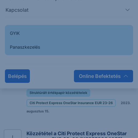
Insurance EUR 23-26 (XS2553934055)
Kapcsolat
strukturált értékpapír második
megfigyeléséről
Struktúrált értékpapír közzétételek
GYIK
Citi Protect Express OneStar Insurance EUR 23-26
2024.
február 15.
Panaszkezelés
Közzététel a Citi Protect Express OneStar
Insurance EUR 23-26 (XS2553934055)
Belépés
Online Befektetés
strukturált értékpapír harmadik
megfigyeléséről
Struktúrált értékpapír közzétételek
Citi Protect Express OneStar Insurance EUR 23-26
2023.
augusztus 15.
Közzététel a Citi Protect Express OneStar