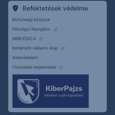
Befektetések védelme
Biztonsági központ
(külső oldalra ugrik)
Pénzügyi Navigátor
(külső oldalra ugrik)
MNB ÉSZLA
(külső oldalra ugrik)
Befektető Védelmi Alap
Adatvédelem
(külső oldalra ugrik)
Visszaélés bejelentése