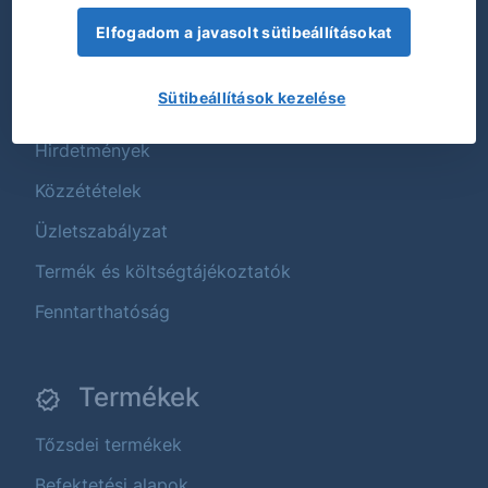
Elfogadom a javasolt sütibeállításokat
Dokumentumok
Sütibeállítások kezelése
Díjjegyzékek
Hirdetmények
Közzétételek
Üzletszabályzat
Termék és költségtájékoztatók
Fenntarthatóság
Termékek
Tőzsdei termékek
Befektetési alapok