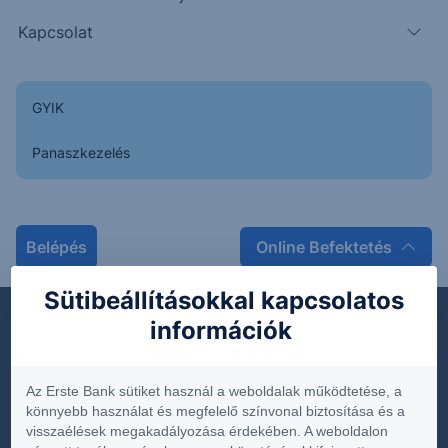
Kötvény közzétételek
Kapcsolat
106.1% ERSTE EUR 24-26 Kamathalmozó II Kötvény
-
GYIK
Panaszkezelés
Belépés
Online Befektetés
Dokumentumok
Sütibeállításokkal kapcsolatos
Díjjegyzékek
információk
Hirdetmények
Közzétételek
Az Erste Bank sütiket használ a weboldalak működtetése, a
Üzletszabályzat
könnyebb használat és megfelelő színvonal biztosítása és a
visszaélések megakadályozása érdekében. A weboldalon
Termék és költségtájékoztatók