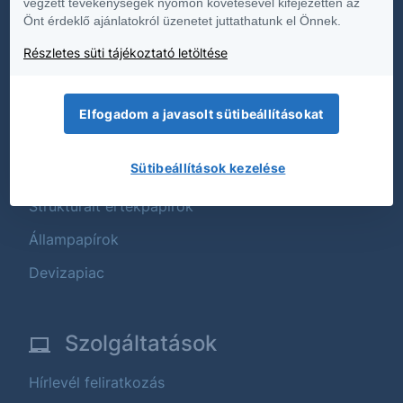
végzett tevékenységek nyomon követésével kifejezetten az
Önt érdeklő ajánlatokról üzenetet juttathatunk el Önnek.
Fenntarthatóság
Részletes süti tájékoztató letöltése
Termékek
Elfogadom a javasolt sütibeállításokat
Tőzsdei termékek
Sütibeállítások kezelése
Befektetési alapok
Strukturált értékpapírok
Állampapírok
Devizapiac
Szolgáltatások
Hírlevél feliratkozás