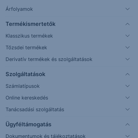
Szűrés
Árfolyamok
Termékismertetők
Klasszikus termékek
Tőzsdei termékek
Derivatív termékek és szolgáltatások
Szolgáltatások
Feltételek törlése
Számlatípusok
Online kereskedés
Tanácsadási szolgáltatás
1 találat
Ügyféltámogatás
Dokumentumok és tájékoztatások
Nyilvános ajánlattétel