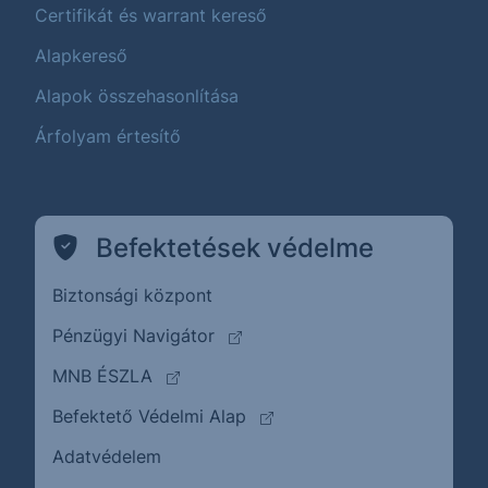
Certifikát és warrant kereső
Alapkereső
Alapok összehasonlítása
Árfolyam értesítő
Befektetések védelme
Biztonsági központ
(külső oldalra ugrik)
Pénzügyi Navigátor
(külső oldalra ugrik)
MNB ÉSZLA
(külső oldalra ugrik)
Befektető Védelmi Alap
Adatvédelem