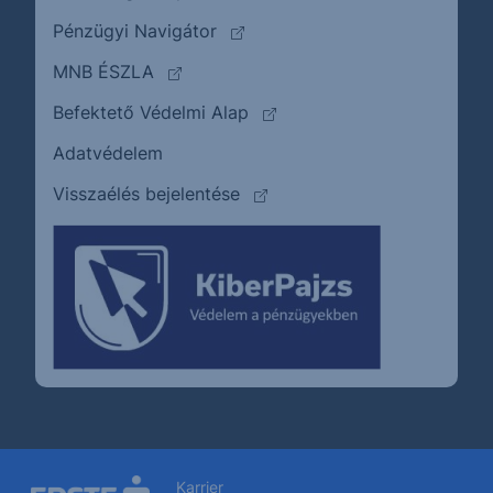
(külső oldalra ugrik)
Pénzügyi Navigátor
(külső oldalra ugrik)
MNB ÉSZLA
(külső oldalra ugrik)
Befektető Védelmi Alap
Adatvédelem
(külső oldalra ugrik)
Visszaélés bejelentése
Karrier