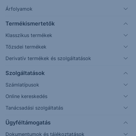
Szűrés
Árfolyamok
Termékismertetők
Klasszikus termékek
Tőzsdei termékek
Derivatív termékek és szolgáltatások
Szolgáltatások
Feltételek törlése
Számlatípusok
Online kereskedés
Tanácsadási szolgáltatás
2 találat
Ügyféltámogatás
Dokumentumok és tájékoztatások
Nyilvános ajánlattétel