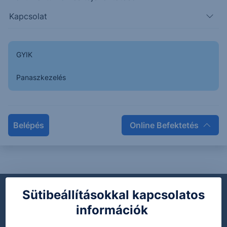
Kötvény közzétételek
Kapcsolat
109.5% ERSTE USD 24-26 Kamathalmozó Kötvény
-
GYIK
Tájékoztatás forgalombahozatal
Panaszkezelés
eredményéről
Kötvény közzétételek
109.5% ERSTE USD 24-26 Kamathalmozó Kötvény
-
Belépés
Online Befektetés
Sütibeállításokkal kapcsolatos
információk
Dokumentumok