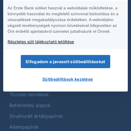
Díjjegyzékek
Az Erste Bank sütiket használ a weboldalak működtetése, a
könnyebb használat és megfelelő színvonal biztosítása és a
Hirdetmények
visszaélések megakadályozása érdekében. A weboldalon
végzett tevékenységek nyomon követésével kifejezetten az
Közzétételek
Önt érdeklő ajánlatokról üzenetet juttathatunk el Önnek.
Üzletszabályzat
Részletes süti tájékoztató letöltése
Termék és költségtájékoztatók
Fenntarthatóság
Elfogadom a javasolt sütibeállításokat
Sütibeállítások kezelése
Termékek
Tőzsdei termékek
Befektetési alapok
Strukturált értékpapírok
Állampapírok