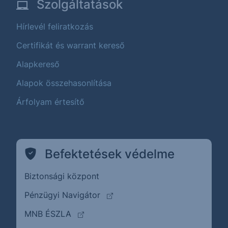
Szolgáltatások
Hírlevél feliratkozás
Certifikát és warrant kereső
Alapkereső
Alapok összehasonlítása
Árfolyam értesítő
Befektetések védelme
Biztonsági központ
(külső oldalra ugrik)
Pénzügyi Navigátor
(külső oldalra ugrik)
MNB ÉSZLA