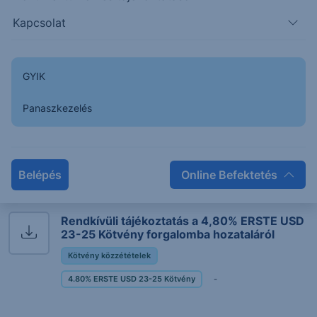
Kötvény (HU0000362181) kamatfizetéséről
Kapcsolat
Kötvény közzétételek
4.80% ERSTE USD 23-25 Kötvény
2024. február 1.
GYIK
Panaszkezelés
Nyilvános ajánlattétel
Kötvény közzétételek
4.80% ERSTE USD 23-25 Kötvény
-
Belépés
Online Befektetés
Rendkívüli tájékoztatás a 4,80% ERSTE USD
23-25 Kötvény forgalomba hozataláról
Kötvény közzétételek
4.80% ERSTE USD 23-25 Kötvény
-