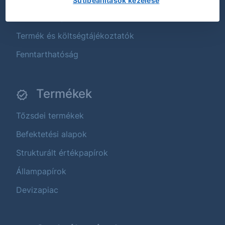
Sütibeállítások kezelése
Üzletszabályzat
Termék és költségtájékoztatók
Fenntarthatóság
Termékek
Tőzsdei termékek
Befektetési alapok
Strukturált értékpapírok
Állampapírok
Devizapiac