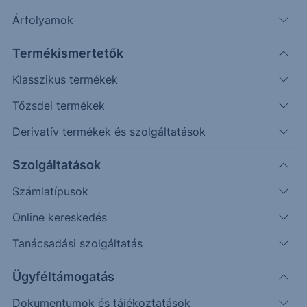
Szűrés
Árfolyamok
Termékismertetők
Klasszikus termékek
Tőzsdei termékek
Derivatív termékek és szolgáltatások
Szolgáltatások
Feltételek törlése
Számlatípusok
Online kereskedés
Tanácsadási szolgáltatás
4 találat
Ügyféltámogatás
Dokumentumok és tájékoztatások
Közzététel a 4,80% ERSTE USD 23-25