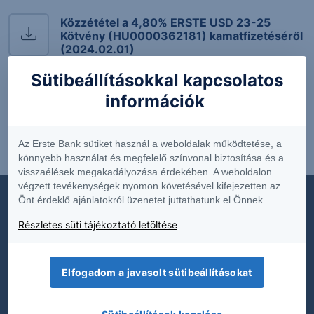
Közzététel a 4,80% ERSTE USD 23-25
Kötvény (HU0000362181) kamatfizetéséről
(2024.02.01)
Kötvény közzétételek
Sütibeállításokkal kapcsolatos
4.80% ERSTE USD 23-25 Kötvény
-
információk
Az Erste Bank sütiket használ a weboldalak működtetése, a
könnyebb használat és megfelelő színvonal biztosítása és a
visszaélések megakadályozása érdekében. A weboldalon
végzett tevékenységek nyomon követésével kifejezetten az
Önt érdeklő ajánlatokról üzenetet juttathatunk el Önnek.
Részletes süti tájékoztató letöltése
Dokumentumok
Díjjegyzékek
Elfogadom a javasolt sütibeállításokat
Hirdetmények
Közzétételek