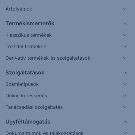
Szűrés
Árfolyamok
Termékismertetők
Klasszikus termékek
Tőzsdei termékek
Derivatív termékek és szolgáltatások
Szolgáltatások
Feltételek törlése
Számlatípusok
Online kereskedés
Tanácsadási szolgáltatás
2 találat
Ügyféltámogatás
Dokumentumok és tájékoztatások
Közzététel a 4.10% ERSTE Group USD Note