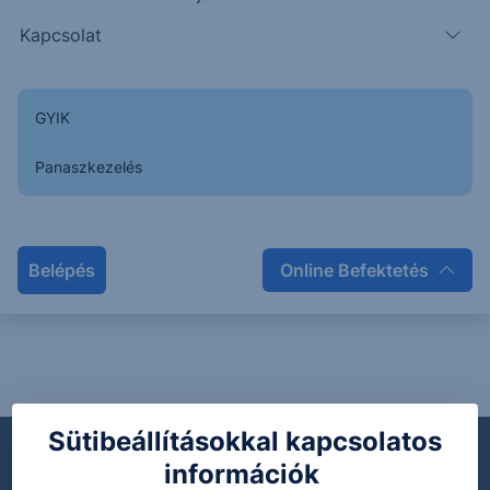
22-24 (AT0000A32067) kamatfizetéséről
Kapcsolat
Kötvény közzétételek
4.10% ERSTE Group USD Note 22-24
2023. december 12.
GYIK
Panaszkezelés
Közzététel a 4.10% ERSTE Group USD Note
22-24 (AT0000A32067) kamatfizetéséről
(2023.12.12)
Kötvény közzétételek
Belépés
Online Befektetés
4.10% ERSTE Group USD Note 22-24
-
Sütibeállításokkal kapcsolatos
információk