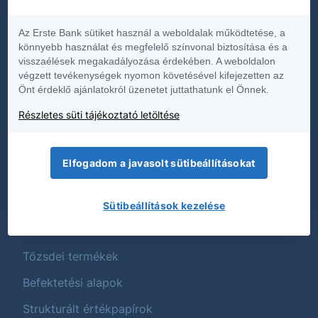
Dokumentumok
Az Erste Bank sütiket használ a weboldalak működtetése, a
Díjjegyzékek
könnyebb használat és megfelelő színvonal biztosítása és a
visszaélések megakadályozása érdekében. A weboldalon
Hirdetmények
végzett tevékenységek nyomon követésével kifejezetten az
Önt érdeklő ajánlatokról üzenetet juttathatunk el Önnek.
Közzétételek
Részletes süti tájékoztató letöltése
Üzletszabályzat
Termék és költségtájékoztatók
Elfogadom a javasolt sütibeállításokat
Fenntarthatóság
Sütibeállítások kezelése
Termékek
Tőzsdei termékek
Befektetési alapok
Strukturált értékpapírok