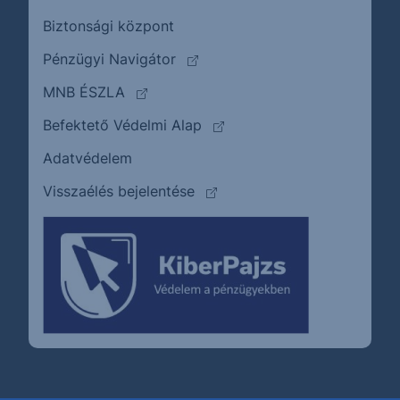
Biztonsági központ
(külső oldalra ugrik)
Pénzügyi Navigátor
(külső oldalra ugrik)
MNB ÉSZLA
(külső oldalra ugrik)
Befektető Védelmi Alap
Adatvédelem
(külső oldalra ugrik)
Visszaélés bejelentése