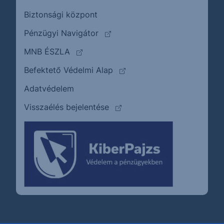
Biztonsági központ
(külső oldalra ugrik)
Pénzügyi Navigátor
(külső oldalra ugrik)
MNB ÉSZLA
(külső oldalra ugrik)
Befektető Védelmi Alap
Adatvédelem
(külső oldalra ugrik)
Visszaélés bejelentése