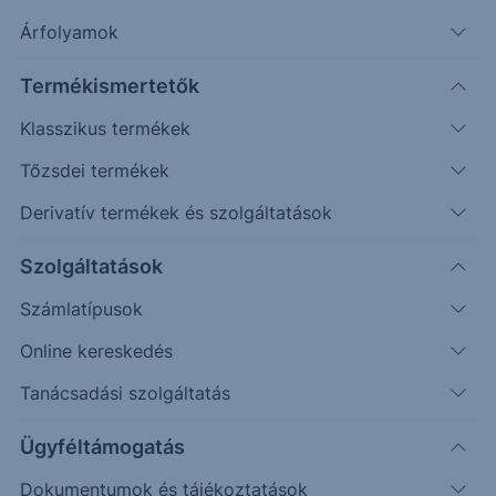
Szűrés
Árfolyamok
Termékismertetők
Klasszikus termékek
Tőzsdei termékek
Derivatív termékek és szolgáltatások
Szolgáltatások
Feltételek törlése
Számlatípusok
Online kereskedés
Tanácsadási szolgáltatás
2 találat
Ügyféltámogatás
Dokumentumok és tájékoztatások
Közzététel a 2.20% ERSTE Group EUR Note