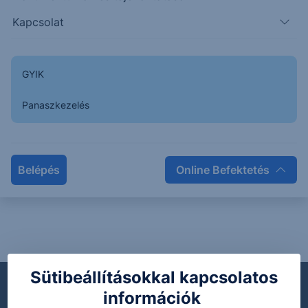
22-24 (AT0000A31L68) kamatfizetéséről
Kapcsolat
Kötvény közzétételek
2.20% ERSTE Group EUR Note 22-24
2023. november 28.
GYIK
Panaszkezelés
Közzététel a 2.20% ERSTE Group EUR Note
22-24 (AT0000A31L68) kamatfizetéséről
(2023.11.28)
Kötvény közzétételek
Belépés
Online Befektetés
2.20% ERSTE Group EUR Note 22-24
-
Sütibeállításokkal kapcsolatos
információk