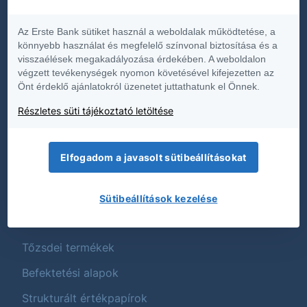
Dokumentumok
Az Erste Bank sütiket használ a weboldalak működtetése, a
Díjjegyzékek
könnyebb használat és megfelelő színvonal biztosítása és a
visszaélések megakadályozása érdekében. A weboldalon
Hirdetmények
végzett tevékenységek nyomon követésével kifejezetten az
Önt érdeklő ajánlatokról üzenetet juttathatunk el Önnek.
Közzétételek
Részletes süti tájékoztató letöltése
Üzletszabályzat
Termék és költségtájékoztatók
Elfogadom a javasolt sütibeállításokat
Fenntarthatóság
Sütibeállítások kezelése
Termékek
Tőzsdei termékek
Befektetési alapok
Strukturált értékpapírok