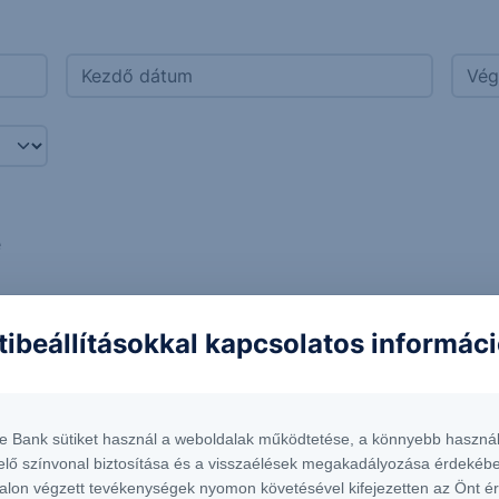
e
tibeállításokkal kapcsolatos informác
te Bank sütiket használ a weboldalak működtetése, a könnyebb használ
E Group HUF Note 22-24 (AT0000A31FW3) kamatfiz
elő színvonal biztosítása és a visszaélések megakadályozása érdekébe
 Group HUF Note 22-24
2023. november 14.
alon végzett tevékenységek nyomon követésével kifejezetten az Önt é