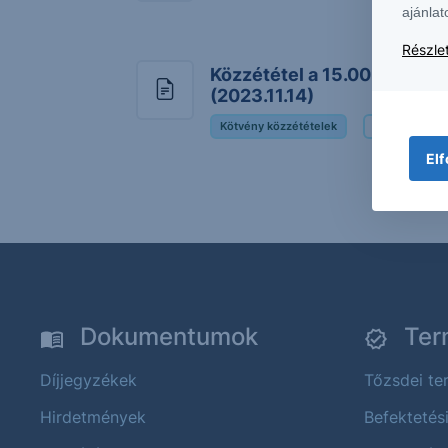
ajánlat
Részlet
Közzététel a 15.00% ERST
(2023.11.14)
Kötvény közzétételek
15.00% ERSTE
Elf
Dokumentumok
Ter
Díjjegyzékek
Tőzsdei t
Hirdetmények
Befektetés