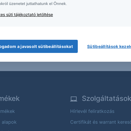
okról üzenetet juttathatunk el Önnek.
es süti tájékoztató letöltése
E Group HUF Note 22-24 (AT0000A31FW3) kamatfiz
 Group HUF Note 22-24
-
ogadom a javasolt sütibeállításokat
Sütibeállítások keze
mékek
Szolgáltatáso
ermékek
Hírlevél feliratkozás
i alapok
Certifikát és warrant keres