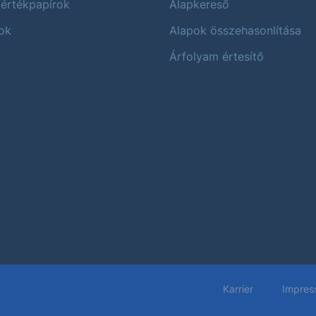
 értékpapírok
Alapkereső
ok
Alapok összehasonlítása
Árfolyam értesítő
Karrier
Impres