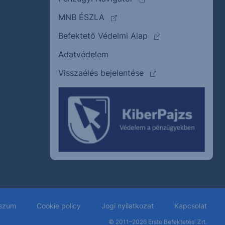
(külső oldalra ugrik)
MNB ÉSZLA
(külső oldalra ugrik
Befektető Védelmi Alap
Adatvédelem
(külső oldalra ugrik)
Visszaélés bejelentése
szum
Cookie policy
Jogi nyilatkozat
Kapcsolat
© 2011–2026
Erste Befektetési Zrt.