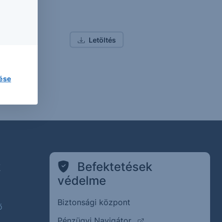
etéséről
Letöltés
lése
k
Befektetések
védelme
Biztonsági központ
ő
(külső oldalra ugrik)
Pénzügyi Navigátor