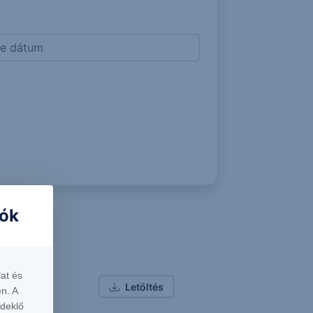
iók
at és
etéséről
Letöltés
n. A
rdeklő