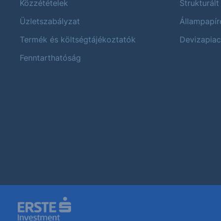
Közzétételek
Strukturált
Üzletszabályzat
Állampapír
Termék és költségtájékoztatók
Devizapiac
Fenntarthatóság