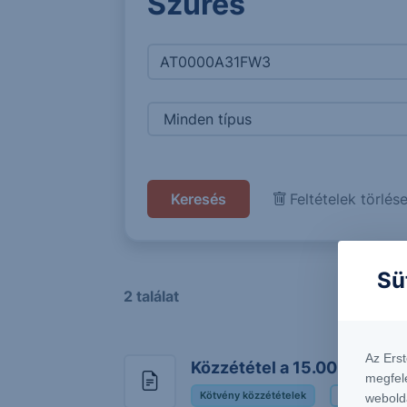
Szűrés
Feltételek törlés
Sü
2 találat
Az Ers
Közzététel a 15.00% ERST
megfel
Kötvény közzétételek
15.00% ERSTE
webold