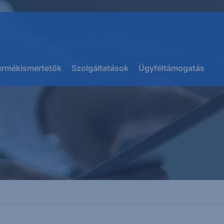
ermékismertetők
Szolgáltatások
Ügyféltámogatás