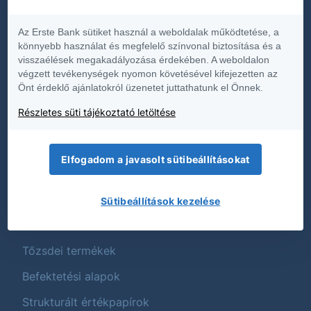
Dokumentumok
Az Erste Bank sütiket használ a weboldalak működtetése, a
Díjjegyzékek
könnyebb használat és megfelelő színvonal biztosítása és a
visszaélések megakadályozása érdekében. A weboldalon
Hirdetmények
végzett tevékenységek nyomon követésével kifejezetten az
Önt érdeklő ajánlatokról üzenetet juttathatunk el Önnek.
Közzétételek
Részletes süti tájékoztató letöltése
Üzletszabályzat
Termék és költségtájékoztatók
Elfogadom a javasolt sütibeállításokat
Fenntarthatóság
Sütibeállítások kezelése
Termékek
Tőzsdei termékek
Befektetési alapok
Strukturált értékpapírok