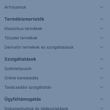
Szűrés
Árfolyamok
Termékismertetők
Klasszikus termékek
Tőzsdei termékek
Derivatív termékek és szolgáltatások
Szolgáltatások
Feltételek törlése
Számlatípusok
Online kereskedés
Tanácsadási szolgáltatás
2 találat
Ügyféltámogatás
Dokumentumok és tájékoztatások
Soronkívüli tájékoztatás EBOPUSTL12