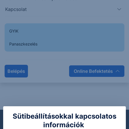
warrant maradványértékéről
Kapcsolat
Maradványértékes kereskedés közzétételek
EBOPUSTL12
2022. január 28.
GYIK
Panaszkezelés
Soronkívüli tájékoztatás EBOPUSTL12
warrant árjegyzés szüneteléséről eladói
oldalon -
Maradványértékes kereskedés közzétételek
Belépés
Online Befektetés
EBOPUSTL12
-
Sütibeállításokkal kapcsolatos
információk