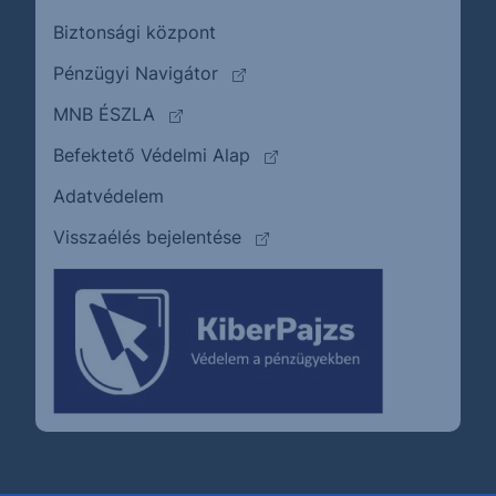
Biztonsági központ
(külső oldalra ugrik)
Pénzügyi Navigátor
(külső oldalra ugrik)
MNB ÉSZLA
(külső oldalra ugrik)
Befektető Védelmi Alap
Adatvédelem
(külső oldalra ugrik)
Visszaélés bejelentése