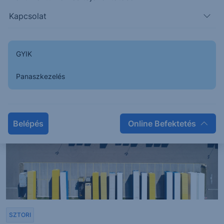
Gyenge befejezés a második negyedévre
Kapcsolat
A júniusi ipari termelési és kiskereskedelmi forgalmi
adatokat tette ma reggel közzé a KSH. Az ipari...
GYIK
Panaszkezelés
2026. augusztus 6.
Belépés
Online Befektetés
SZTORI