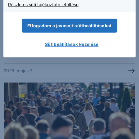
Részletes süti tájékoztató letöltése
SZTORI
Felrobbant a kiskereskedelem márciusban
Elfogadom a javasolt sütibeállításokat
A KSH ma reggel tette közzé a kiskereskedelmi
Sütibeállítások kezelése
forgalom márciusi adatait. Összességében éves...
2026. május 7.