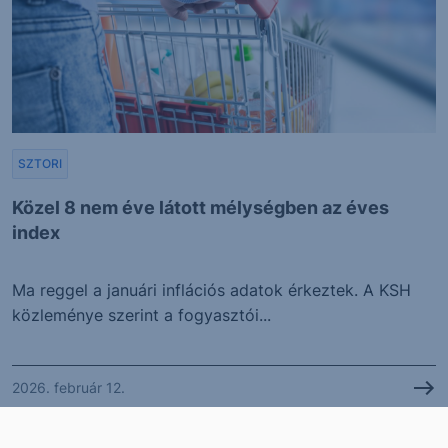
SZTORI
Közel 8 nem éve látott mélységben az éves
index
Ma reggel a januári inflációs adatok érkeztek. A KSH
közleménye szerint a fogyasztói...
2026. február 12.