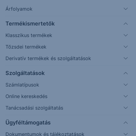
Árfolyamok
Keresés
Termékismertetők
195 találat cikkeink között
Klasszikus termékek
Tőzsdei termékek
Derivatív termékek és szolgáltatások
Szolgáltatások
Számlatípusok
Online kereskedés
Tanácsadási szolgáltatás
Ügyféltámogatás
SZTORI
Dokumentumok és tájékoztatások