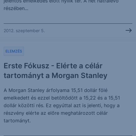
jelentős emelkedés előtt nyílik tér. A hét hátralévő
részében...
2012. szeptember 5.
ELEMZÉS
Erste Fókusz - Elérte a célár
tartományt a Morgan Stanley
A Morgan Stanley árfolyama 15,51 dollár fölé
emelkedett és ezzel betöltődött a 15,22 és a 15,51
dollár közötti rés. Ez egyúttal azt is jelenti, hogy a
részvény elérte az előre meghatározott célár
tartományt.