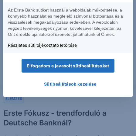
Erste Fókusz - 200 napos
mozgóátlaghoz ért az UniCredit
Az Erste Bank sütiket használ a weboldalak működtetése, a
könnyebb használat és megfelelő színvonal biztosítása és a
visszaélések megakadályozása érdekében. A weboldalon
Emelkedő trendet fedezhetünk fel az UniCredit
végzett tevékenységek nyomon követésével kifejezetten az
grafikonján, ennek ellenére kivárás javasolt. Erős
Önt érdeklő ajánlatokról üzenetet juttathatunk el Önnek.
ellenálláshoz közelít a kurzus, pozíciót csak a szint
Részletes süti tájékoztató letöltése
áttörése után érdemes nyitni. Fundamentális téren a
szektortársakhoz...
Elfogadom a javasolt sütibeállításokat
2012. szeptember 6.
Sütibeállítások kezelése
ELEMZÉS
Erste Fókusz - trendforduló a
Deutsche Banknál?