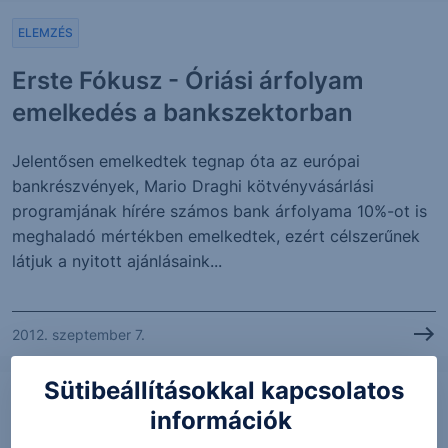
ELEMZÉS
Erste Fókusz - Óriási árfolyam
emelkedés a bankszektorban
Jelentősen emelkedtek tegnap óta az európai
bankrészvények, Mario Draghi kötvényvásárlási
programjának hírére számos bank árfolyama 10%-ot is
meghaladó mértékben emelkedtek, ezért célszerűnek
látjuk a nyitott ajánlásaink...
2012. szeptember 7.
Sütibeállításokkal kapcsolatos
ELEMZÉS
információk