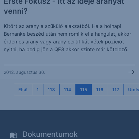
Erste Fókusz - Itt az ideje aranyat
venni?
Kitört az arany a szűkülő alakzatból. Ha a holnapi
Bernanke beszéd után nem romlik el a hangulat, akkor
érdemes arany vagy arany certifikát vételi pozíciót
nyitni, ha pedig jön a QE3 akkor szinte már kötelező.
2012. augusztus 30.
Első
1
113
114
115
116
117
Utol
Dokumentumok