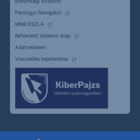
Biztonsági központ
(külső oldalra ugrik)
Pénzügyi Navigátor
(külső oldalra ugrik)
MNB ÉSZLA
(külső oldalra ugrik)
Befektető Védelmi Alap
Adatvédelem
(külső oldalra ugrik)
Visszaélés bejelentése