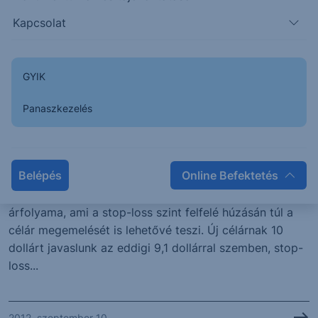
olaj...
Kapcsolat
2012. szeptember 11.
GYIK
ELEMZÉS
Panaszkezelés
Erste Fókusz - Megemeljük a Bank
of America célárát
Belépés
Online Befektetés
Lendületesen emelkedett tovább a Bank of America
árfolyama, ami a stop-loss szint felfelé húzásán túl a
célár megemelését is lehetővé teszi. Új célárnak 10
dollárt javaslunk az eddigi 9,1 dollárral szemben, stop-
loss...
2012. szeptember 10.