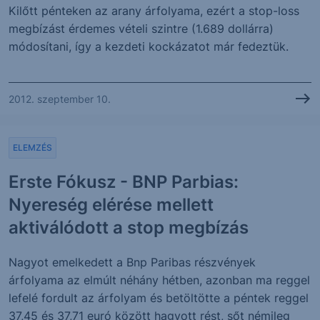
Kilőtt pénteken az arany árfolyama, ezért a stop-loss
megbízást érdemes vételi szintre (1.689 dollárra)
módosítani, így a kezdeti kockázatot már fedeztük.
2012. szeptember 10.
ELEMZÉS
Erste Fókusz - BNP Parbias:
Nyereség elérése mellett
aktiválódott a stop megbízás
Nagyot emelkedett a Bnp Paribas részvények
árfolyama az elmúlt néhány hétben, azonban ma reggel
lefelé fordult az árfolyam és betöltötte a péntek reggel
37,45 és 37,71 euró között hagyott rést, sőt némileg