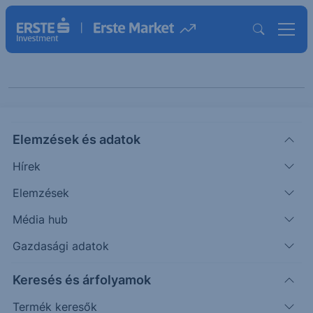
Cikkeink "Elemzés"
Elemzések és adatok
témában
Hírek
Elemzések
ELEMZÉS
Média hub
Erste Fókusz - Emelkedés előtt a
Gazdasági adatok
német államkötvények hozama
Keresés és árfolyamok
A német államkötvények hozama rövidtávon
Termék keresők