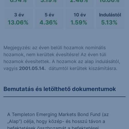
6.74%
3.19%
2.48%
16.06%
3 év
5 év
10 év
Indulástól
13.06%
4.36%
1.59%
5.13%
Megjegyzés: az éven belüli hozamok nominális
hozamok, nem kerültek évesítésre! Az éven túli
hozamok évesítettek. A hozamok az alap indulásától,
vagyis
2001.05.14.
dátumtól kerültek kiszámításra.
Bemutatás és letölthető dokumentumok
A Templeton Emerging Markets Bond Fund (az
„Alap”) célja, hogy közép- és hosszú távon a
befektetések összhozamát a befektetései