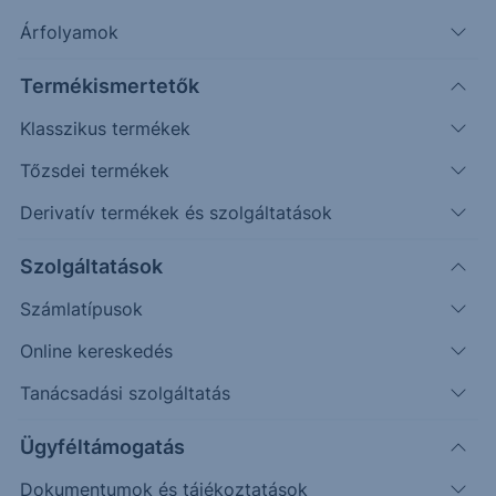
Árfolyamok
Alapkezelő
FRANKLIN TEMPLETON
INVESTMENTS
Termékismertetők
ISIN
LU0128530416
Klasszikus termékek
Fenntarthatóság
1: ESG-MINIMUM STANDARD
Tőzsdei termékek
Kategória
Kötvény
Derivatív termékek és szolgáltatások
Kockázat
Közepes
Időtáv
Középtáv
Szolgáltatások
Régió
Fejlődő piacok
Számlatípusok
Szektor
Nem besorolt
Online kereskedés
Alap devizaneme
USD
Indulás
2001.05.14.
Tanácsadási szolgáltatás
Elszámolás
T+3
Ügyféltámogatás
1hét
1hó
3hó
YTD
1év
2év
5év
Max
Dokumentumok és tájékoztatások