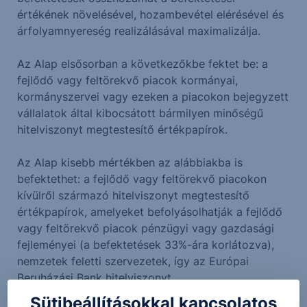
értékének növelésével, hozambevétel elérésével és
árfolyamnyereség realizálásával maximalizálja.
Az Alap elsősorban a következőkbe fektet be: a
fejlődő vagy feltörekvő piacok kormányai,
kormányszervei vagy ezeken a piacokon bejegyzett
vállalatok által kibocsátott bármilyen minőségű
hitelviszonyt megtestesítő értékpapírok.
Az Alap kisebb mértékben az alábbiakba is
befektethet: a fejlődő vagy feltörekvő piacokon
kívülről származó hitelviszonyt megtestesítő
értékpapírok, amelyeket befolyásolhatják a fejlődő
vagy feltörekvő piacok pénzügyi vagy gazdasági
fejleményei (a befektetések 33%-ára korlátozva),
nemzetek feletti szervezetek, így az Európai
Beruházási Bank hitelviszonyt
megtestesítő értékpapírjai, jelzálog- és
Sütibeállításokkal kapcsolatos