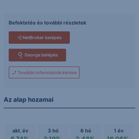
Befektetés és további részletek
NetBroker belépés
George belépés
További információk kérése
Az alap hozamai
akt. év
3 hó
6 hó
1 év