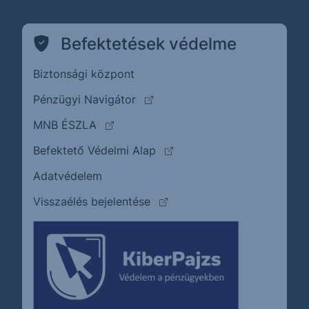
Befektetések védelme
Biztonsági központ
(külső oldalra ugrik)
Pénzügyi Navigátor
(külső oldalra ugrik)
MNB ÉSZLA
(külső oldalra ugrik)
Befektető Védelmi Alap
Adatvédelem
(külső oldalra ugrik)
Visszaélés bejelentése