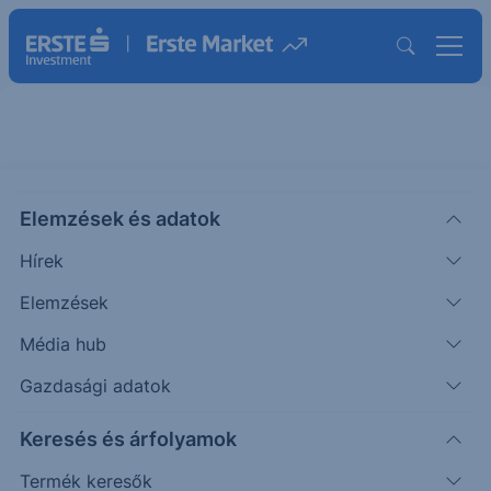
Templeton Emerging Markets
Bond Fund N USD
Elemzések és adatok
ISIN: LU0128530416
Hírek
37.21
USD
Elemzések
Árfolyam dátuma:
2026.08.07.
Média hub
Árfolyamértesítő rögzítése
Gazdasági adatok
Alap összehasonlítása
Keresés és árfolyamok
Termék keresők