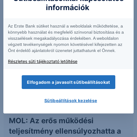
eszközfedezetű értékpapírok.
információk
A minimum vételi érték 5000 USD.
Kiemelt Befektetői Információk
Az Erste Bank sütiket használ a weboldalak működtetése, a
könnyebb használat és megfelelő színvonal biztosítása és a
Teljes tájékoztató
visszaélések megakadályozása érdekében. A weboldalon
végzett tevékenységek nyomon követésével kifejezetten az
Havi portfóliójelentés
Önt érdeklő ajánlatokról üzenetet juttathatunk el Önnek.
Féléves jelentés
Részletes süti tájékoztató letöltése
Éves jelentés
Elfogadom a javasolt sütibeállításokat
Kiemelt tartalmunk
Sütibeállítások kezelése
MOL: Az erős működési
teljesítmény ellensúlyozhatta a