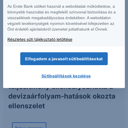
Az Erste Bank sütiket használ a weboldalak működtetése, a
Havi portfóliójelentés
könnyebb használat és megfelelő színvonal biztosítása és a
Féléves jelentés
visszaélések megakadályozása érdekében. A weboldalon
végzett tevékenységek nyomon követésével kifejezetten az
Éves jelentés
Önt érdeklő ajánlatokról üzenetet juttathatunk el Önnek.
Részletes süti tájékoztató letöltése
Kiemelt tartalmunk
Elfogadom a javasolt sütibeállításokat
MOL: Az erős működési
Sütibeállítások kezelése
teljesítmény ellensúlyozhatta a
devizaárfolyam-hatások okozta
ellenszelet