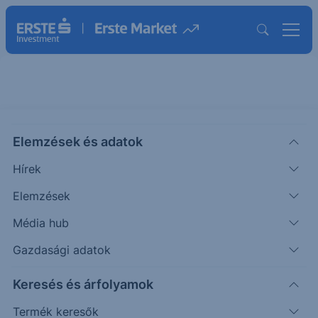
BGF WORLD GOLD A2RF USD
Elemzések és adatok
ISIN: LU0055631609
104.49
USD
Hírek
Árfolyam dátuma:
2026.08.07.
Elemzések
Árfolyamértesítő rögzítése
Média hub
Gazdasági adatok
Alap összehasonlítása
Keresés és árfolyamok
Termék keresők