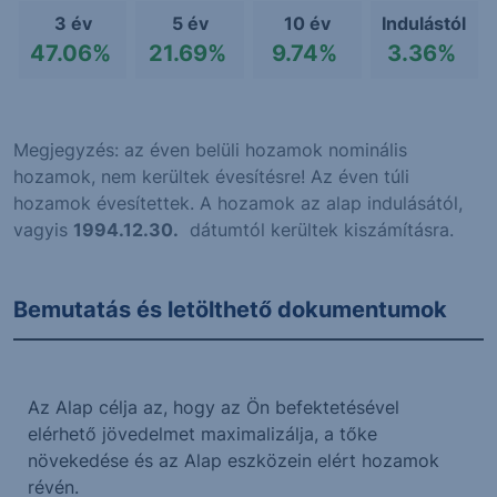
3 év
5 év
10 év
Indulástól
47.06%
21.69%
9.74%
3.36%
Megjegyzés: az éven belüli hozamok nominális
hozamok, nem kerültek évesítésre! Az éven túli
hozamok évesítettek. A hozamok az alap indulásától,
vagyis
1994.12.30.
dátumtól kerültek kiszámításra.
Bemutatás és letölthető dokumentumok
Az Alap célja az, hogy az Ön befektetésével
elérhető jövedelmet maximalizálja, a tőke
növekedése és az Alap eszközein elért hozamok
révén.