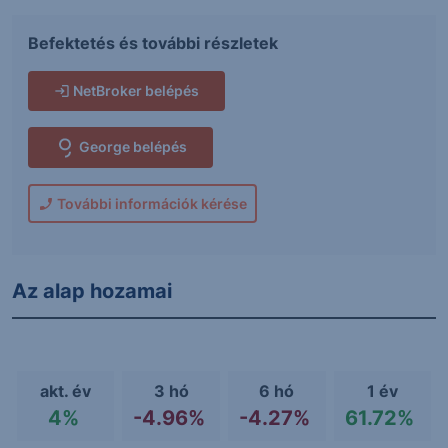
Befektetés és további részletek
NetBroker belépés
George belépés
További információk kérése
Az alap hozamai
akt. év
3 hó
6 hó
1 év
4%
-4.96%
-4.27%
61.72%