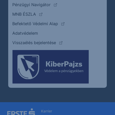
(külső oldalra ugrik)
Pénzügyi Navigátor
(külső oldalra ugrik)
MNB ÉSZLA
(külső oldalra ugrik)
Befektető Védelmi Alap
Adatvédelem
(külső oldalra ugrik)
Visszaélés bejelentése
Karrier