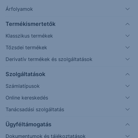
Alapkezelő
BLACKROCK INVESTMENT
Árfolyamok
MANAGEMENT
ISIN
LU0055631609
Termékismertetők
Fenntarthatóság
2: ESG-PLUSZ
Klasszikus termékek
Kategória
Részvény
Tőzsdei termékek
Kockázat
Magas
Derivatív termékek és szolgáltatások
Időtáv
Hosszútáv
Régió
Globál
Szolgáltatások
Szektor
Ipar és nyersanyag
Számlatípusok
Alap devizaneme
USD
Online kereskedés
Indulás
1994.12.30.
Elszámolás
T+3
Tanácsadási szolgáltatás
1hét
1hó
3hó
YTD
1év
2év
5év
Max
Ügyféltámogatás
Dokumentumok és tájékoztatások