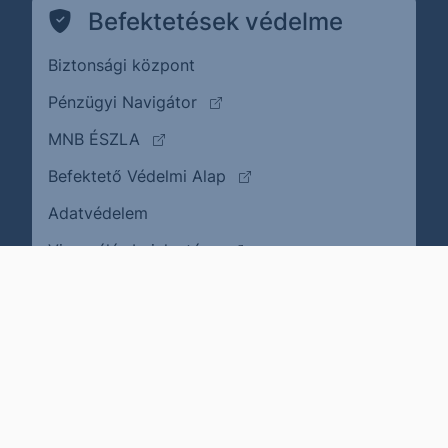
Befektetések védelme
Biztonsági központ
(külső oldalra ugrik)
Pénzügyi Navigátor
(külső oldalra ugrik)
MNB ÉSZLA
(külső oldalra ugrik)
Befektető Védelmi Alap
Adatvédelem
(külső oldalra ugrik)
Visszaélés bejelentése