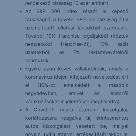
rendelkező társaság 13 ezer embert.
Az S&P 500 index részét is képező
társaságnál a bevétel 58%-a a társaság által
üzemeltetett ellátási láncokból származik.
További 19% franchise jogdíjakból (köztük
nemzetközi franchise-ól), 13% saját
üzletekből, és 7% reklámbevételből
származik
Egyike azon kevés vállalatoknak, amely a
koronavírus idején kifejezett növekedést ért
el (16%-ot emelkedett a második
negyedévben, amivel az elemzői
várakozásokat is jelentősen meghaladta).
A Covid-19 miatti étteremi kiszolgálás
korlátozására reagálva új, érintésmentes
autós kiszolgálást vezetett be, mellyel
növelni tudja éttermi értékesítését akkor is,