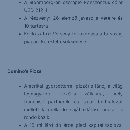
A Bloomberg-en szereplő konszenzus célár
USD 212.4
A részvényt 26 elemző javasolja vételre és
10 tartásra
Kockázatok: Verseny fokozódása a társaság
piacán, kereslet csökkenése
Domino’s Pizza
Amerikai gyorséttermi pizzéria lánc, a világ
legnagyobb pizzéria vállalata, mely
franchise partnerek és saját bolthálózat
mellett kiemelkedő saját ellátási lánccal is
rendelkezik.
A 15 milliárd dolláros piaci kapitalizációval