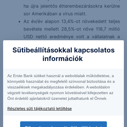
ha újra jelentős étterembezárásokra kerülne
sor Amerikában a vírus miatt.
Az év/év alapon 13,4%-ot növekedett teljes
bevétele mellett 28,5%-ot nőve 118,7 millió
USD nettó eredménye volt a vállalatnak a
júniusban záródó negyedévben, mellyel
Sütibeállításokkal kapcsolatos
szintén az elemzői várakozásokon felül
információk
teljesített.
Földrajzi bontásban a bevételek 93%-a az
Egyesült Államokból származik
Az Erste Bank sütiket használ a weboldalak működtetése, a
könnyebb használat és megfelelő színvonal biztosítása és a
Nagyrészvényesei között 5%-os
visszaélések megakadályozása érdekében. A weboldalon
részesedéssel a Southeastern Asset
végzett tevékenységek nyomon követésével kifejezetten az
Management aktivista befektető is
Önt érdeklő ajánlatokról üzenetet juttathatunk el Önnek.
megtalálható
Részletes süti tájékoztató letöltése
Forward 12M P/E: 30.2
Árfolyam: