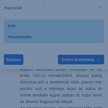
Kapcsolat
A világ egyik legnagyobb gyorséttermi lánca
A 146 milliárd dolláros kapitalizációval
rendelkező társaság 200 ezer embert
GYIK
foglalkoztat
A bevétel 55%-ban franchise jogdíjakból és
Panaszkezelés
45%-ban saját éttermekből származik
A Codiv-19 miatti étterem bezárások 2020
második negyedévében több mint 20%-os
Belépés
Online Befektetés
árbevétel visszaesést eredményeztek év/év
alapon. Azonban június hónapban ez az
érték 12%-ra mérséklődött, júliusra pedig
folytatva ezt a tendenciát több piacon már
pozitív volt a mérlege. Azaz az autós és
online rendelés egyre jobban át tudja venni
az éttermi fogyasztás helyét.