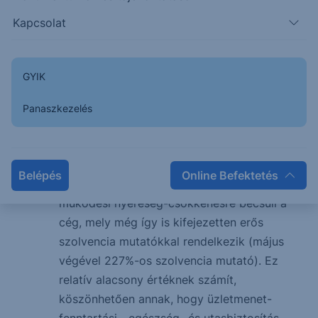
prémiumokból származik. További 25%-ot a
Kapcsolat
befektetési üzletág (befektetési termékek
előállítása, forgalmazása és befektetési
tanácsadás) generál
GYIK
Földrajzi bontásban Hollandia a
legfontosabb piac, ahonnan a bevétel 60%-a
Panaszkezelés
származik. 20% Európa egyéb országaiból
származik, a fennmaradó hányad pedig
Ázsiában (főleg Japán) keletkezik
Belépés
Online Befektetés
A Covid-19 hatását nagyjából 100 mEUR-s
működési nyereség-csökkenésre becsüli a
cég, mely még így is kifejezetten erős
szolvencia mutatókkal rendelkezik (május
végével 227%-os szolvencia mutató). Ez
relatív alacsony értéknek számít,
köszönhetően annak, hogy üzletmenet-