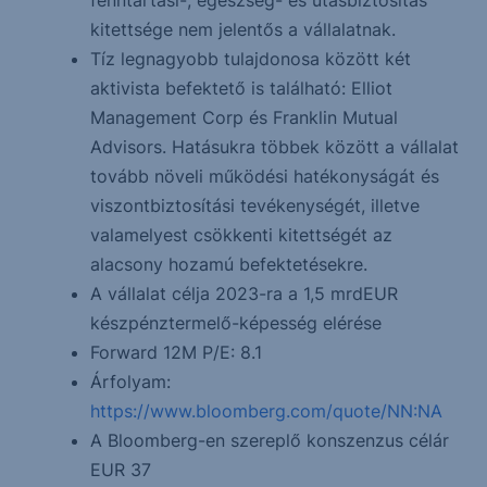
fenntartási-, egészség- és utasbiztosítás
kitettsége nem jelentős a vállalatnak.
Tíz legnagyobb tulajdonosa között két
aktivista befektető is található: Elliot
Management Corp és Franklin Mutual
Advisors. Hatásukra többek között a vállalat
tovább növeli működési hatékonyságát és
viszontbiztosítási tevékenységét, illetve
valamelyest csökkenti kitettségét az
alacsony hozamú befektetésekre.
A vállalat célja 2023-ra a 1,5 mrdEUR
készpénztermelő-képesség elérése
Forward 12M P/E: 8.1
Árfolyam:
https://www.bloomberg.com/quote/NN:NA
A Bloomberg-en szereplő konszenzus célár
EUR 37