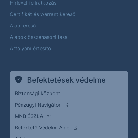
Hírlevél feliratkozás
Certifikát és warrant kereső
Alapkereső
Alapok összehasonlítása
Árfolyam értesítő
Befektetések védelme
Biztonsági központ
(külső oldalra ugrik)
Pénzügyi Navigátor
(külső oldalra ugrik)
MNB ÉSZLA
(külső oldalra ugrik)
Befektető Védelmi Alap