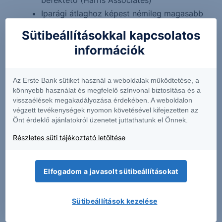
befektető (Harris Associates)
Iparági átlaghoz képest némileg magasabb
tőkeáttétellel rendelkezik (14,25%), azonban
Sütibeállításokkal kapcsolatos
mind sajáttőkearányos nyeresége (2,6%),
információk
mind az újrabefektetési rátája (2,0%)
átlagon felüli a 2020Q1-es eredmények
alapján.
Az Erste Bank sütiket használ a weboldalak működtetése, a
könnyebb használat és megfelelő színvonal biztosítása és a
Forward 12M P/E: 9.8
visszaélések megakadályozása érdekében. A weboldalon
Árfolyam:
végzett tevékenységek nyomon követésével kifejezetten az
https://www.bloomberg.com/quote/ALV:GY
Önt érdeklő ajánlatokról üzenetet juttathatunk el Önnek.
A Bloomberg-en szereplő konszenzus célár
Részletes süti tájékoztató letöltése
EUR 202
A részvényt 21 elemző javasolja vételre, 10
Elfogadom a javasolt sütibeállításokat
tartásra és 2 eladásra
Kockázatok: Verseny fokozódása a társaság
piacán, kereslet csökkenése
Sütibeállítások kezelése