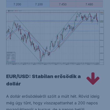
7.200
7.100
7.450
7.480
EUR/USD: Stabilan erősödik a
dollár
A dollár erősödéséről szólt a múlt hét. Rövid ideig
még úgy tűnt, hogy visszapattanhat a 200 napos
mozgóátlagról a kurzus, de a napon belüli