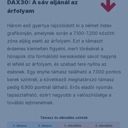
DAX30: A sáv aljánál az
árfolyam
Három eső gyertya rajzolódott ki a német index
grafikonján, amelynek során a 7.100-7.200 közötti
zóna aljáig esett az árfolyam. Ezt a támaszt
érdemes kiemelten figyelni, mert törésével a
hónapok óta formálódó kereskedési sávot hagyná
el lefelé az árfolyam, és szabad tere nyílna az
esésnek. Egy enyhe támasz található a 7.000 pontos
kerek szintnél, a következő meghatározó támasz
pedig 6.900 pontnál látható. Erős eladói nyomás
tapasztalható, ezért nagyobb a valószínűsége a
további lejtmenetnek.
Támasz és ellenállás szintek
1. támasz
2. támasz
1. ellenállás
2. ellenállás