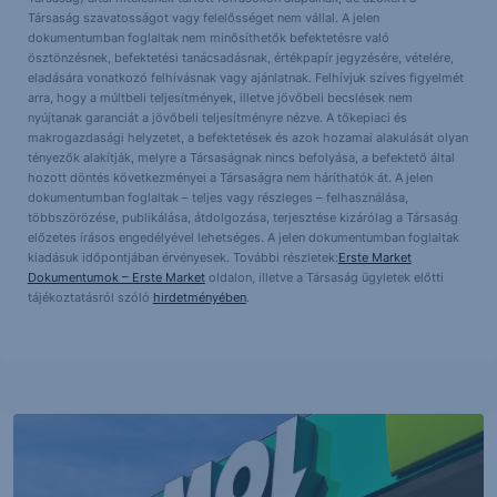
Társaság szavatosságot vagy felelősséget nem vállal. A jelen
dokumentumban foglaltak nem minősíthetők befektetésre való
ösztönzésnek, befektetési tanácsadásnak, értékpapír jegyzésére, vételére,
eladására vonatkozó felhívásnak vagy ajánlatnak. Felhívjuk szíves figyelmét
arra, hogy a múltbeli teljesítmények, illetve jövőbeli becslések nem
nyújtanak garanciát a jövőbeli teljesítményre nézve. A tőkepiaci és
makrogazdasági helyzetet, a befektetések és azok hozamai alakulását olyan
tényezők alakítják, melyre a Társaságnak nincs befolyása, a befektető által
hozott döntés következményei a Társaságra nem háríthatók át. A jelen
dokumentumban foglaltak – teljes vagy részleges – felhasználása,
többszörözése, publikálása, átdolgozása, terjesztése kizárólag a Társaság
előzetes írásos engedélyével lehetséges. A jelen dokumentumban foglaltak
kiadásuk időpontjában érvényesek. További részletek:
Erste Market
Dokumentumok – Erste Market
oldalon, illetve a Társaság ügyletek előtti
tájékoztatásról szóló
hirdetményében
.