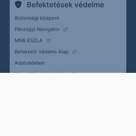
Befektetések védelme
Biztonsági központ
(külső oldalra ugrik)
Pénzügyi Navigátor
(külső oldalra ugrik)
MNB ÉSZLA
(külső oldalra ugrik)
Befektető Védelmi Alap
Adatvédelem
(külső oldalra ugrik)
Visszaélés bejelentése