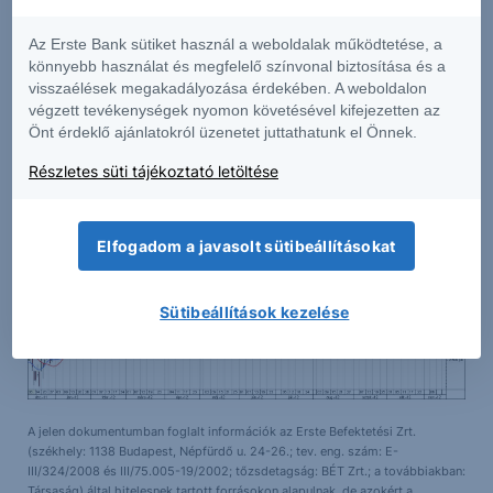
fordulatra utaló jeleket nem látni.
Az Erste Bank sütiket használ a weboldalak működtetése, a
könnyebb használat és megfelelő színvonal biztosítása és a
Támasz és ellenállás szintek
visszaélések megakadályozása érdekében. A weboldalon
1. támasz
2. támasz
1. ellenállás
végzett tevékenységek nyomon követésével kifejezetten az
2.900
2.840
2.980
Önt érdeklő ajánlatokról üzenetet juttathatunk el Önnek.
Részletes süti tájékoztató letöltése
Elfogadom a javasolt sütibeállításokat
Sütibeállítások kezelése
A jelen dokumentumban foglalt információk az Erste Befektetési Zrt.
(székhely: 1138 Budapest, Népfürdő u. 24-26.; tev. eng. szám: E-
III/324/2008 és III/75.005-19/2002; tőzsdetagság: BÉT Zrt.; a továbbiakban:
Társaság) által hitelesnek tartott forrásokon alapulnak, de azokért a