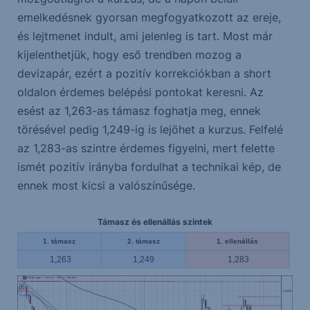
emelkedésnek gyorsan megfogyatkozott az ereje,
és lejtmenet indult, ami jelenleg is tart. Most már
kijelenthetjük, hogy eső trendben mozog a
devizapár, ezért a pozitív korrekciókban a short
oldalon érdemes belépési pontokat keresni. Az
esést az 1,263-as támasz foghatja meg, ennek
törésével pedig 1,249-ig is lejöhet a kurzus. Felfelé
az 1,283-as szintre érdemes figyelni, mert felette
ismét pozitív irányba fordulhat a technikai kép, de
ennek most kicsi a valószínűsége.
Támasz és ellenállás szintek
1. támasz
2. támasz
1. ellenállás
1,263
1,249
1,283