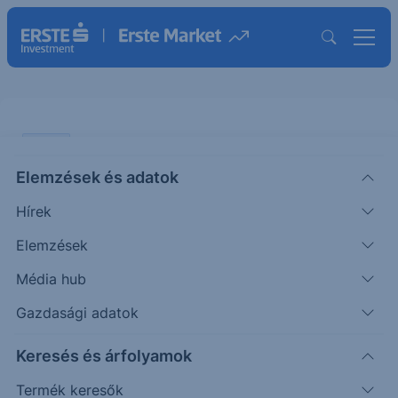
CHART
Elemzések és adatok
Borús a hangulat a piacokon
Hírek
ÖTLETGYÁR CHART
Elemzések
|
2012. november 12. 11:49
Média hub
Gazdasági adatok
S&P500: A 200 napos mozgóátlag alatt az
Keresés és árfolyamok
árfolyam Fekete napjuk volt múlt héten a
tengerentúli piacoknak, Obama győzelmére
Termék keresők