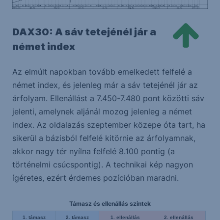
DAX30: A sáv tetejénél jár a
német index
Az elmúlt napokban tovább emelkedett felfelé a
német index, és jelenleg már a sáv tetejénél jár az
árfolyam. Ellenállást a 7.450-7.480 pont közötti sáv
jelenti, amelynek aljánál mozog jelenleg a német
index. Az oldalazás szeptember közepe óta tart, ha
sikerül a bázisból felfelé kitörnie az árfolyamnak,
akkor nagy tér nyílna felfelé 8.100 pontig (a
történelmi csúcspontig). A technikai kép nagyon
ígéretes, ezért érdemes pozícióban maradni.
Támasz és ellenállás szintek
1. támasz
2. támasz
1. ellenállás
2. ellenállás