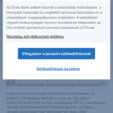
Az Erste Bank sütiket használ a weboldalak működtetése, a
Támasz és ellenállás szintek
könnyebb használat és megfelelő színvonal biztosítása és a
visszaélések megakadályozása érdekében. A weboldalon
1. támasz
1. ellenállás
végzett tevékenységek nyomon követésével kifejezetten az
1,04
1,06
Önt érdeklő ajánlatokról üzenetet juttathatunk el Önnek.
Részletes süti tájékoztató letöltése
Elfogadom a javasolt sütibeállításokat
Sütibeállítások kezelése
A jelen dokumentumban foglalt információk az Erste Befektetési Zrt.
(székhely: 1138 Budapest, Népfürdő u. 24-26.; tev. eng. szám: E-
III/324/2008 és III/75.005-19/2002; tőzsdetagság: BÉT Zrt.; a továbbiakban:
Társaság) által hitelesnek tartott forrásokon alapulnak, de azokért a
Társaság szavatosságot vagy felelősséget nem vállal. A jelen