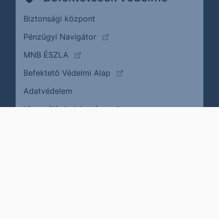
Biztonsági központ
(külső oldalra ugrik)
Pénzügyi Navigátor
(külső oldalra ugrik)
MNB ÉSZLA
(külső oldalra ugrik)
Befektető Védelmi Alap
Adatvédelem
(külső oldalra ugrik)
Visszaélés bejelentése