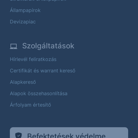
Állampapírok
Devizapiac
Szolgáltatások
Hírlevél feliratkozás
Certifikát és warrant kereső
Alapkereső
Alapok összehasonlítása
Árfolyam értesítő
Befektetések védelme