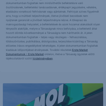
dokumentumban foglaltak nem minősíthetők befektetésre való
ösztönzésnek, befektetési tanácsadásnak, értékpapír jegyzésére, vételére,
eladására vonatkozó felhívásnak vagy ajánlatnak. Felhívjuk szíves figyelmét
arra, hogy a múltbeli teljesítmények, illetve jövőbeli becslések nem
nyújtanak garanciát a jövőbeli teljesítményre nézve. A tőkepiaci és
makrogazdasági helyzetet, a befektetések és azok hozamai alakulását olyan
tényezők alakítják, melyre a Társaságnak nincs befolyása, a befektető által
hozott döntés következményei a Társaságra nem háríthatók át. A jelen
dokumentumban foglaltak – teljes vagy részleges – felhasználása,
többszörözése, publikálása, átdolgozása, terjesztése kizárólag a Társaság
előzetes írásos engedélyével lehetséges. A jelen dokumentumban foglaltak
kiadásuk időpontjában érvényesek. További részletek:
Erste Market
Dokumentumok – Erste Market
oldalon, illetve a Társaság ügyletek előtti
tájékoztatásról szóló
hirdetményében
.