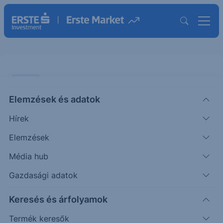
CHART
Elemzések és adatok
Jó hangulatban telik az
Hírek
elnökválasztás utáni első nap
Elemzések
ÖTLETGYÁR CHART
Média hub
|
2012. november 7. 13:02
Gazdasági adatok
Keresés és árfolyamok
S&P500: Tovább emelkedett tegnap az árfolyam
Optimistán várták az elnökválasztást tegnap a
Termék keresők