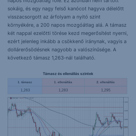
napos mozgóátlag fölé. Ez azonban nem tartott
sokáig, és egy nagy felső kanócot hagyva délelőtt
visszacsorgott az árfolyam a nyitó szint
környékére, a 200 napos mozgóátlag alá. A támasz
két nappal ezelőtti törése kezd megerősítést nyerni,
ezért jelenleg inkább a csökkenő iránynak, vagyis a
dollárerősödésnek nagyobb a valószínűsége. A
következő támasz 1,263-nál található.
Támasz és ellenállás szintek
1. támasz
1. ellenállás
2. ellenállás
1,263
1,283
1,295