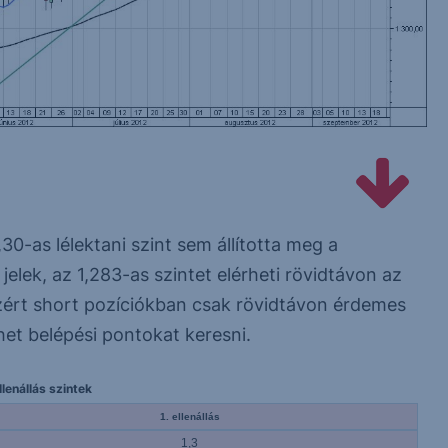
,30-as lélektani szint sem állította meg a
jelek, az 1,283-as szintet elérheti rövidtávon az
zért short pozíciókban csak rövidtávon érdemes
het belépési pontokat keresni.
lenállás szintek
1. ellenállás
1,3