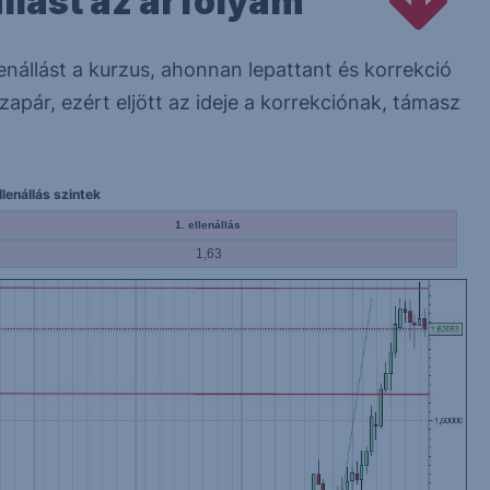
llást az árfolyam
lenállást a kurzus, ahonnan lepattant és korrekció
zapár, ezért eljött az ideje a korrekciónak, támasz
lenállás szintek
1. ellenállás
1,63