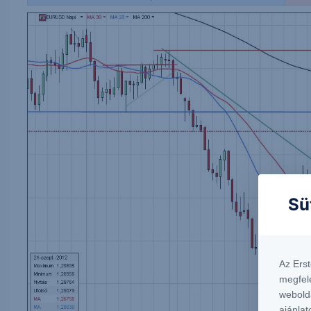
Sü
Az Ers
megfel
webold
ajánlat