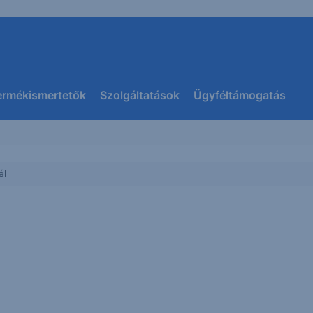
ermékismertetők
Szolgáltatások
Ügyféltámogatás
él