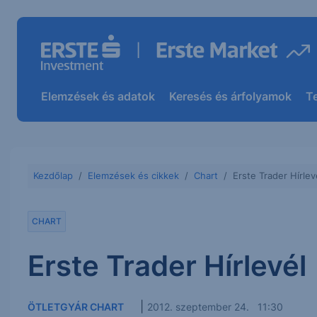
Elemzések és adatok
Keresés és árfolyamok
T
Kezdőlap
Elemzések és cikkek
Chart
Erste Trader Hírlev
CHART
Erste Trader Hírlevél
|
ÖTLETGYÁR CHART
2012. szeptember 24. 11:30