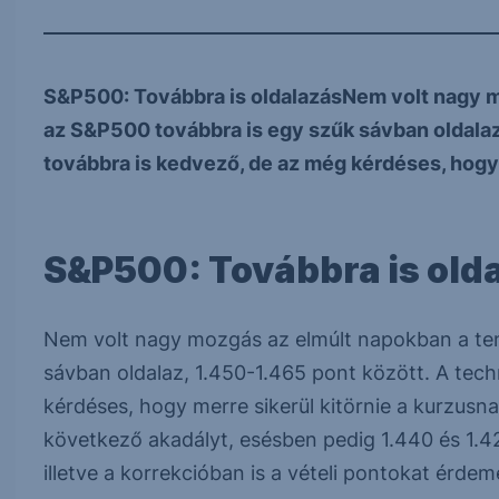
S&P500: Továbbra is oldalazásNem volt nagy m
az S&P500 továbbra is egy szűk sávban oldalaz,
továbbra is kedvező, de az még kérdéses, hogy.
S&P500: Továbbra is old
Nem volt nagy mozgás az elmúlt napokban a ten
sávban oldalaz, 1.450-1.465 pont között. A tech
kérdéses, hogy merre sikerül kitörnie a kurzusnak
következő akadályt, esésben pedig 1.440 és 1
illetve a korrekcióban is a vételi pontokat érdem