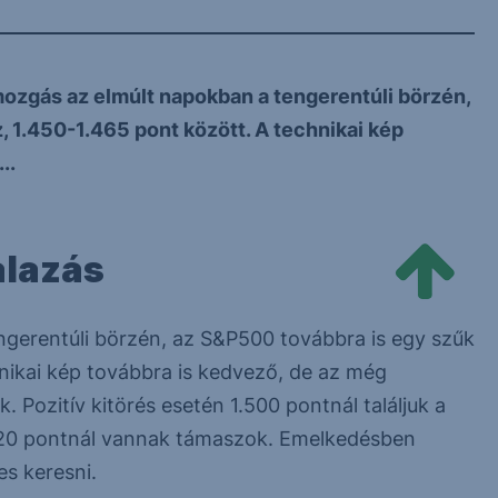
ozgás az elmúlt napokban a tengerentúli börzén,
 1.450-1.465 pont között. A technikai kép
..
alazás
gerentúli börzén, az S&P500 továbbra is egy szűk
nikai kép továbbra is kedvező, de az még
. Pozitív kitörés esetén 1.500 pontnál találjuk a
.420 pontnál vannak támaszok. Emelkedésben
es keresni.