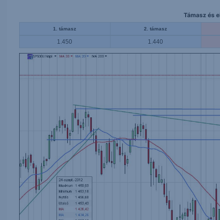
Támasz és el
1. támasz
2. támasz
1.450
1.440