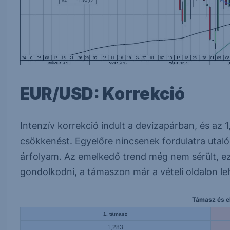
EUR/USD: Korrekció
Intenzív korrekció indult a devizapárban, és az 1
csökkenést. Egyelőre nincsenek fordulatra utaló 
árfolyam. Az emelkedő trend még nem sérült, e
gondolkodni, a támaszon már a vételi oldalon le
Támasz és el
1. támasz
1,283