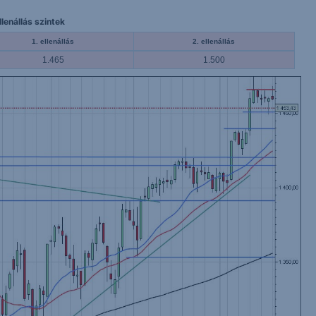
lenállás szintek
1. ellenállás
2. ellenállás
1.465
1.500