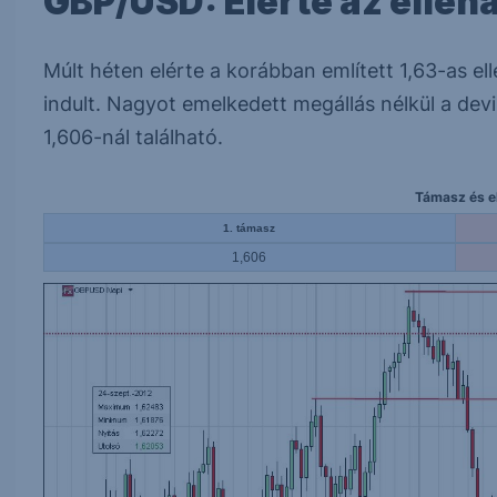
GBP/USD: Elérte az ellená
Múlt héten elérte a korábban említett 1,63-as el
indult. Nagyot emelkedett megállás nélkül a devi
1,606-nál található.
Támasz és el
1. támasz
1,606