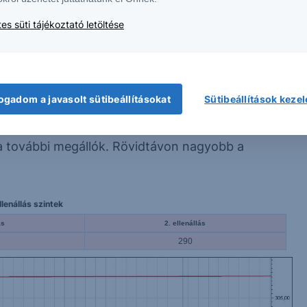
es süti tájékoztató letöltése
t
ogadom a javasolt sütibeállításokat
Sütibeállítások keze
kban, miután elrugaszkodott a 30 napos
e meg is állította a kurzust. Ha tovább
a további megállók. Rövidtávon nagyobb a
lenállás szintek
ás
2. ellenállás
290