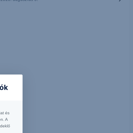
iók
at és
n. A
rdeklő