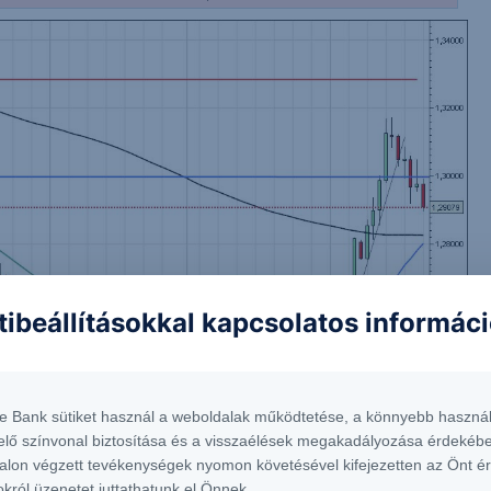
tibeállításokkal kapcsolatos informác
te Bank sütiket használ a weboldalak működtetése, a könnyebb használ
elő színvonal biztosítása és a visszaélések megakadályozása érdekébe
alon végzett tevékenységek nyomon követésével kifejezetten az Önt é
okról üzenetet juttathatunk el Önnek.