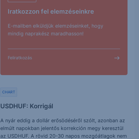
Iratkozzon fel elemzéseinkre
E-mailben elküldjük elemzéseinket, hogy
mindig naprakész maradhasson!
Feliratkozás
CHART
USDHUF: Korrigál
A nyár eddig a dollár erősödéséről szólt, azonban az
elmúlt napokban jelentős korrekción megy keresztül
az USDHUF. A rövid 20-30 napos mozgóátlagok nem