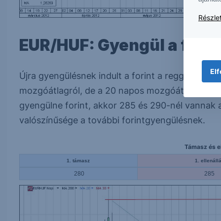
Részlet
EUR/HUF: Gyengül a forin
Elf
Újra gyengülésnek indult a forint a reggeli órá
mozgóátlagról, de a 20 napos mozgóátlag egyelőr
gyengülne forint, akkor 285 és 290-nél vannak 
valószínűsége a további forintgyengülésnek.
Támasz és el
1. támasz
1. ellenáll
280
285