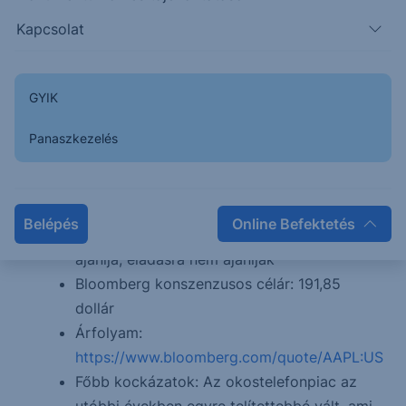
a Macintosh gépek vagy az iPod-ok
Kapcsolat
Az árbevétel 40% az USA-hoz és
Kanadához köthető, míg Európa és Japán
25-25%-ot tesz ki
GYIK
az amerikai adóreform hatására a külföldről
hazautalt profitok nagyobb mértékben
Panaszkezelés
növelhetik a sajátrészvény-visszavásárlások
mértékét, ez pedig kedvező hatással lehet
az árfolyamra a következő években
Belépés
Online Befektetés
A részvényt 28 elemző vételre, 16 tartásra
ajánlja, eladásra nem ajánlják
Bloomberg konszenzusos célár: 191,85
dollár
Árfolyam:
https://www.bloomberg.com/quote/AAPL:US
Főbb kockázatok: Az okostelefonpiac az