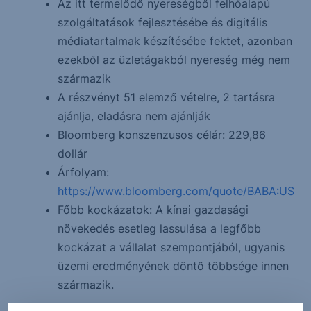
Az itt termelődő nyereségből felhőalapú
szolgáltatások fejlesztésébe és digitális
médiatartalmak készítésébe fektet, azonban
ezekből az üzletágakból nyereség még nem
származik
A részvényt 51 elemző vételre, 2 tartásra
ajánlja, eladásra nem ajánlják
Bloomberg konszenzusos célár: 229,86
dollár
Árfolyam:
https://www.bloomberg.com/quote/BABA:US
Főbb kockázatok: A kínai gazdasági
növekedés esetleg lassulása a legfőbb
kockázat a vállalat szempontjából, ugyanis
üzemi eredményének döntő többsége innen
származik.