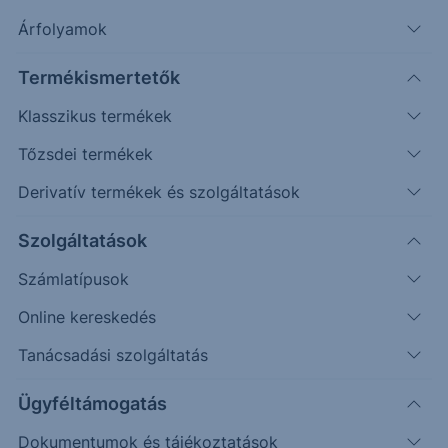
összefüggést mutat a világgazdasági ciklus
Árfolyamok
aktuális helyzetével, ami jelenleg az előremutató
indikátorok alapján pozitív képet mutat.
Termékismertetők
Klasszikus termékek
Apple
Tőzsdei termékek
Derivatív termékek és szolgáltatások
Az okostelefonok piacának ikonikus cége,
árbevételének 60%-a az iPhone-ok
Szolgáltatások
értékesítéséből származik
Közel 13%-ot tesz már ki a
Számlatípusok
szolgáltatásokból származó árbevétel, amit
Online kereskedés
a következő években tovább szeretne
Tanácsadási szolgáltatás
növelni a cég, hogy ezáltal a profit kevésbé
függjön az okostelefon-értékesítésektől
Ügyféltámogatás
A fennmaradó részt az Apple egyéb
technológiai eszközei teszik ki, mint például
Dokumentumok és tájékoztatások