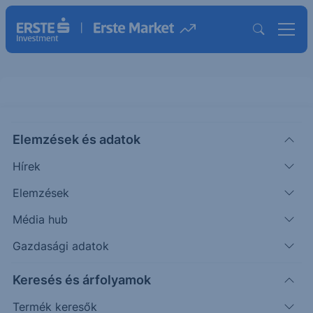
7.20% Erste Group Protect Multi
Elemzések és adatok
Tech Giants USD 2018-2019
Hírek
MÖGÖTTES TERMÉK INFORMÁCIÓK
Elemzések
|
2018. március 2. 14:33
Média hub
Gazdasági adatok
Az alábbi termékkel az Apple és az Alibaba
Keresés és árfolyamok
részvények teljesítményéből részesülhet a
befektető. Mindkét vállalat teljesítménye szoros
Termék keresők