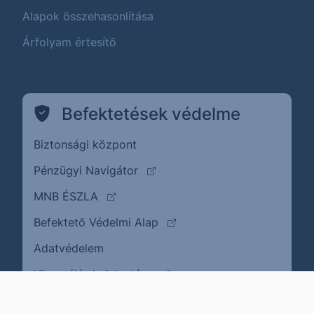
Alapok összehasonlítása
Árfolyam értesítő
Befektetések védelme
Biztonsági központ
(külső oldalra ugrik)
Pénzügyi Navigátor
(külső oldalra ugrik)
MNB ÉSZLA
(külső oldalra ugrik)
Befektető Védelmi Alap
Adatvédelem
(külső oldalra ugrik)
Visszaélés bejelentése