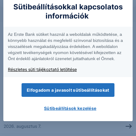
Sütibeállításokkal kapcsolatos
információk
Az Erste Bank sütiket használ a weboldalak működtetése, a
könnyebb használat és megfelelő színvonal biztosítása és a
visszaélések megakadályozása érdekében. A weboldalon
végzett tevékenységek nyomon követésével kifejezetten az
Önt érdeklő ajánlatokról üzenetet juttathatunk el Önnek.
Részletes süti tájékoztató letöltése
Elfogadom a javasolt sütibeállításokat
PIACI HÍREK
Erős lett a MOL második negyedéve
Sütibeállítások kezelése
2026. augusztus 7.