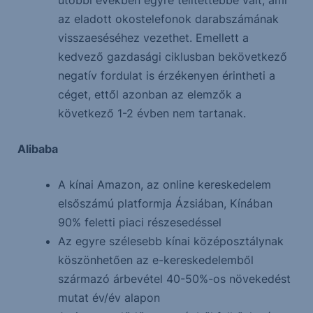
utóbbi években egyre telítettebbé vált, ami
az eladott okostelefonok darabszámának
visszaeséséhez vezethet. Emellett a
kedvező gazdasági ciklusban bekövetkező
negatív fordulat is érzékenyen érintheti a
céget, ettől azonban az elemzők a
következő 1-2 évben nem tartanak.
Alibaba
A kínai Amazon, az online kereskedelem
elsőszámú platformja Ázsiában, Kínában
90% feletti piaci részesedéssel
Az egyre szélesebb kínai középosztálynak
köszönhetően az e-kereskedelemből
származó árbevétel 40-50%-os növekedést
mutat év/év alapon