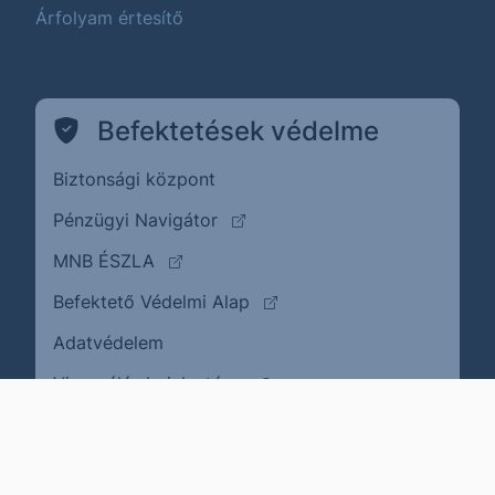
Árfolyam értesítő
Befektetések védelme
Biztonsági központ
(külső oldalra ugrik)
Pénzügyi Navigátor
(külső oldalra ugrik)
MNB ÉSZLA
(külső oldalra ugrik)
Befektető Védelmi Alap
Adatvédelem
(külső oldalra ugrik)
Visszaélés bejelentése