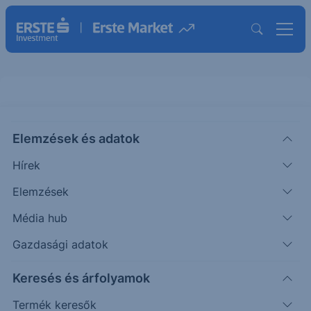
9.0% SocGen Protect Multi
Elemzések és adatok
Hungary 2018-2019
Hírek
MÖGÖTTES TERMÉK INFORMÁCIÓK
Elemzések
|
2018. február 2. 12:28
Média hub
Gazdasági adatok
Ezzel a termékkel a magyar részvénypiac három
Keresés és árfolyamok
legnagyobb szerepelőjének teljesítményéből
részesedhet. A magyar részvénypiacot tömörítő
Termék keresők