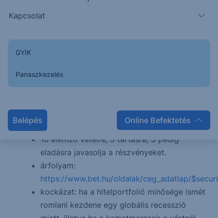
részesedésének és költséghatékonyságának
Kapcsolat
növelése érdekében.
A bank teljesítménye folyamatos javulást
mutat, melyet az elemzői várakozások és a
GYIK
célárak emelése is követett.
A bank tőkemegfelelése és
Panaszkezelés
jövedelmezősége is Európa élvonalába
tartozik.
A 12 hónapos konszenzus szerinti célár
Belépés
Online Befektetés
11.001 forint.
10 elemző vételre, 5 tartásra, 3 pedig
eladásra javasolja a részvényeket.
árfolyam:
https://www.bet.hu/oldalak/ceg_adatlap/$secur
kockázat: ha a hitelportfolió minősége ismét
romlani kezdene egy globális recesszió