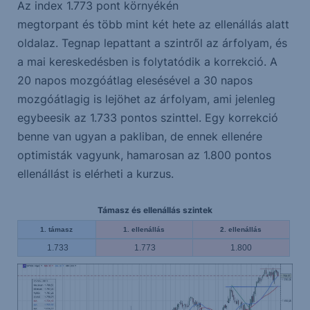
Az index 1.773 pont környékén
megtorpant és több mint két hete az ellenállás alatt
oldalaz. Tegnap lepattant a szintről az árfolyam, és
a mai kereskedésben is folytatódik a korrekció. A
20 napos mozgóátlag elesésével a 30 napos
mozgóátlagig is lejöhet az árfolyam, ami jelenleg
egybeesik az 1.733 pontos szinttel. Egy korrekció
benne van ugyan a pakliban, de ennek ellenére
optimisták vagyunk, hamarosan az 1.800 pontos
ellenállást is elérheti a kurzus.
Támasz és ellenállás szintek
1. támasz
1. ellenállás
2. ellenállás
1.733
1.773
1.800