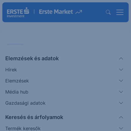
CHART
Elemzések és adatok
Elérte az 1.270 dolláros támaszát
Hírek
az arany
Elemzések
ÖTLETGYÁR CHART
Média hub
|
2013. november 13. 15:34
Gazdasági adatok
Keresés és árfolyamok
Arany: A támasz alatt korrekció indult Elérte az
arany a korábban már említett 1.270 dolláros
Termék keresők