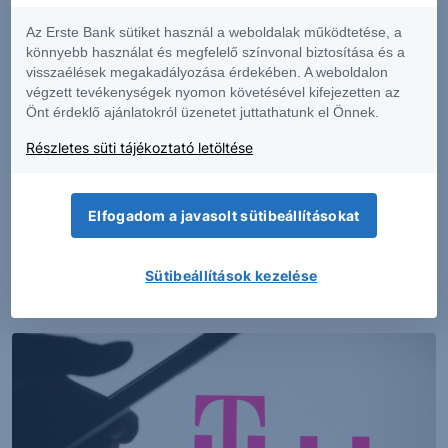
ösztönzésnek, befektetési tanácsadásnak, értékpapír jegyzésére, vételére,
eladására vonatkozó felhívásnak vagy ajánlatnak. Felhívjuk szíves figyelmét
Az Erste Bank sütiket használ a weboldalak működtetése, a
arra, hogy a múltbeli teljesítmények, illetve jövőbeli becslések nem
könnyebb használat és megfelelő színvonal biztosítása és a
nyújtanak garanciát a jövőbeli teljesítményre nézve. A tőkepiaci és
visszaélések megakadályozása érdekében. A weboldalon
makrogazdasági helyzetet, a befektetések és azok hozamai alakulását olyan
végzett tevékenységek nyomon követésével kifejezetten az
tényezők alakítják, melyre a Társaságnak nincs befolyása, a befektető által
Önt érdeklő ajánlatokról üzenetet juttathatunk el Önnek.
hozott döntés következményei a Társaságra nem háríthatók át. A jelen
dokumentumban foglaltak – teljes vagy részleges – felhasználása,
Részletes süti tájékoztató letöltése
többszörözése, publikálása, átdolgozása, terjesztése kizárólag a Társaság
előzetes írásos engedélyével lehetséges. A jelen dokumentumban foglaltak
kiadásuk időpontjában érvényesek. További részletek:
Erste Market
Dokumentumok – Erste Market
oldalon, illetve a Társaság ügyletek előtti
Elfogadom a javasolt sütibeállításokat
tájékoztatásról szóló
hirdetményében
.
Sütibeállítások kezelése