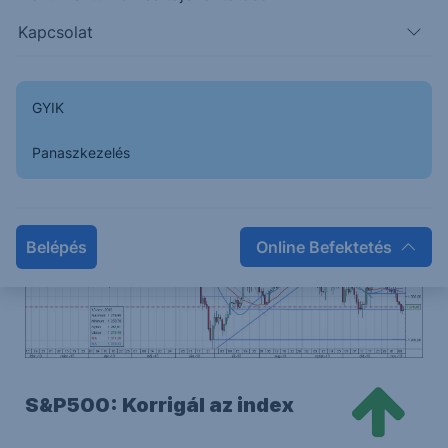
is elérhető lehet.
Kapcsolat
Támasz és ellenállás szintek
1. támasz
2. támasz
1. ellenállás
GYIK
1.270
1.200
1.307
Panaszkezelés
Belépés
Online Befektetés
S&P500: Korrigál az index