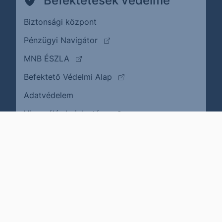
Befektetések védelme
Biztonsági központ
(külső oldalra ugrik)
Pénzügyi Navigátor
(külső oldalra ugrik)
MNB ÉSZLA
(külső oldalra ugrik)
Befektető Védelmi Alap
Adatvédelem
(külső oldalra ugrik)
Visszaélés bejelentése