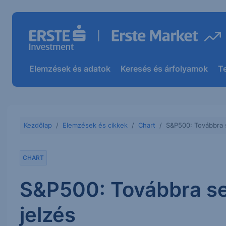
Elemzések és adatok
Keresés és árfolyamok
T
Kezdőlap
Elemzések és cikkek
Chart
S&P500: Továbbra s
CHART
S&P500: Továbbra se
jelzés