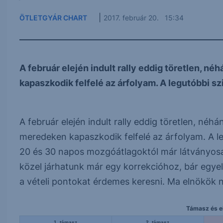
|
ÖTLETGYÁR CHART
2017. február 20. 15:34
A február elején indult rally eddig töretlen, 
kapaszkodik felfelé az árfolyam. A legutóbbi szin
A február elején indult rally eddig töretlen, néh
meredeken kapaszkodik felfelé az árfolyam. A leg
20 és 30 napos mozgóátlagoktól már látványosa
közel járhatunk már egy korrekcióhoz, bár egye
a vételi pontokat érdemes keresni. Ma elnökök 
Támasz és el
1. támasz
2. támasz