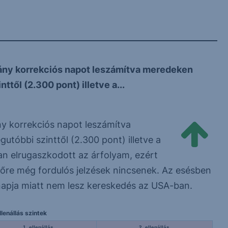
néhány korrekciós napot leszámítva meredeken
ttől (2.300 pont) illetve a...
ány korrekciós napot leszámítva
utóbbi szinttől (2.300 pont) illetve a
n elrugaszkodott az árfolyam, ezért
lőre még fordulós jelzések nincsenek. Az esésben
napja miatt nem lesz kereskedés az USA-ban.
lenállás szintek
1. ellenállás
2. ellenállás