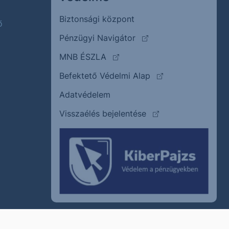
Biztonsági központ
ő
(külső oldalra ugrik)
Pénzügyi Navigátor
(külső oldalra ugrik)
MNB ÉSZLA
(külső oldalra ugrik
Befektető Védelmi Alap
Adatvédelem
(külső oldalra ugrik)
Visszaélés bejelentése