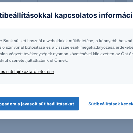
tibeállításokkal kapcsolatos informác
te Bank sütiket használ a weboldalak működtetése, a könnyebb használ
elő színvonal biztosítása és a visszaélések megakadályozása érdekébe
 1138 Budapest, Népfürdő u. 24-26.; tev. eng. szám: E-III/324/2008 és III/75.005-
alon végzett tevékenységek nyomon követésével kifejezetten az Önt é
artott forrásokon alapulnak, de azokért a Társaság szavatosságot vagy
fektetésre való ösztönzésnek, befektetési tanácsadásnak, értékpapír jegyzésére,
okról üzenetet juttathatunk el Önnek.
yelmét arra, hogy a múltbeli teljesítmények, illetve jövőbeli becslések nem
asági helyzetet, a befektetések és azok hozamai alakulását olyan tényezők
es süti tájékoztató letöltése
ntés következményei a Társaságra nem háríthatók át. A jelen dokumentumban
 átdolgozása, terjesztése kizárólag a Társaság előzetes írásos engedélyével
k. További részletek:
Erste Market Dokumentumok – Erste Market
oldalon, illetve a
ogadom a javasolt sütibeállításokat
Sütibeállítások keze