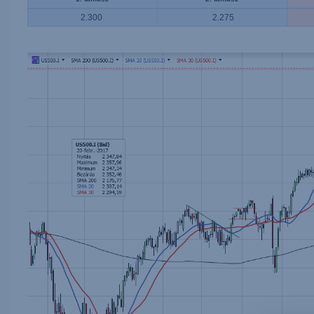
2.300
2.275