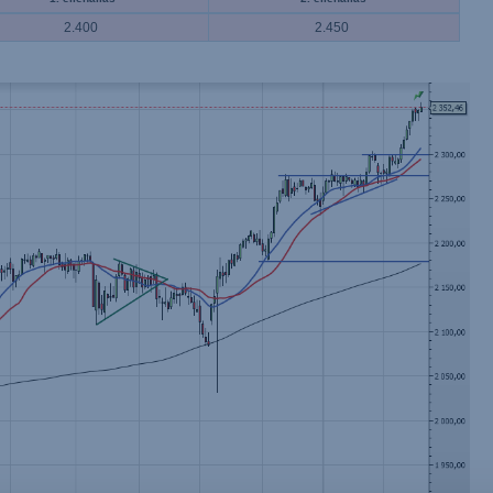
2.400
2.450