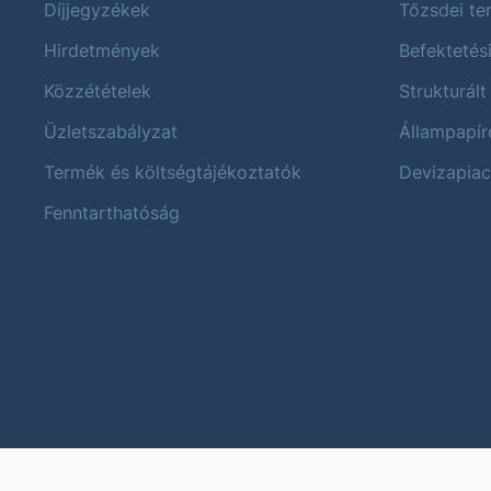
Díjjegyzékek
Tőzsdei t
Hirdetmények
Befektetés
Közzétételek
Strukturált
Üzletszabályzat
Állampapír
Termék és költségtájékoztatók
Devizapiac
Fenntarthatóság