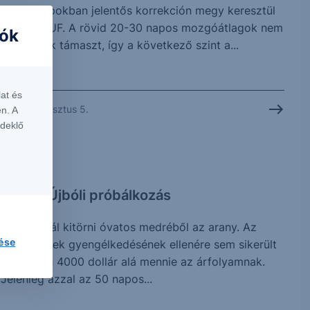
elmúlt napokban jelentős korrekción megy keresztül
az USDHUF. A rövid 20-30 napos mozgóátlagok nem
iók
jelentettek támaszt, így a következő szint a...
at és
2026. augusztus 5.
n. A
rdeklő
CHART
Arany: Újbóli próbálkozás
Újra próbál kitörni óvatos medréből az arany. Az
lése
elmúlt hetek gyengélkedésének ellenére sem sikerült
érdemben 4000 dollár alá mennie az árfolyamnak.
Jelenleg azzal az 50 napos...