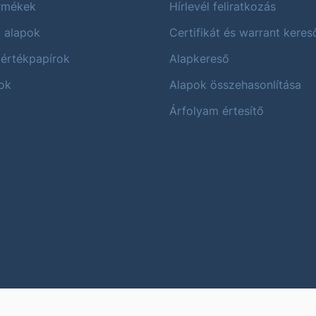
ermékek
Hírlevél feliratkozás
i alapok
Certifikát és warrant keres
 értékpapírok
Alapkereső
ok
Alapok összehasonlítása
Árfolyam értesítő