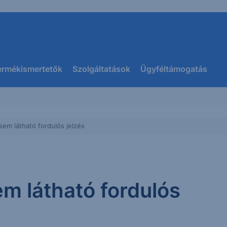
ermékismertetők
Szolgáltatások
Ügyféltámogatás
em látható fordulós jelzés
m látható fordulós