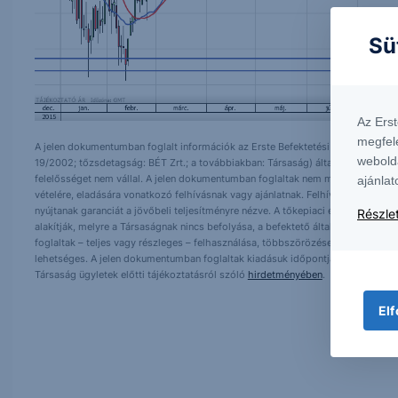
Sü
Az Ers
megfel
A jelen dokumentumban foglalt információk az Erste Befektetési Zrt. (székhely:
webold
19/2002; tőzsdetagság: BÉT Zrt.; a továbbiakban: Társaság) által hitelesnek t
felelősséget nem vállal. A jelen dokumentumban foglaltak nem minősíthetők be
ajánlat
vételére, eladására vonatkozó felhívásnak vagy ajánlatnak. Felhívjuk szíves fig
nyújtanak garanciát a jövőbeli teljesítményre nézve. A tőkepiaci és makrogazd
Részlet
alakítják, melyre a Társaságnak nincs befolyása, a befektető által hozott dö
foglaltak – teljes vagy részleges – felhasználása, többszörözése, publikálása,
lehetséges. A jelen dokumentumban foglaltak kiadásuk időpontjában érvényese
Társaság ügyletek előtti tájékoztatásról szóló
hirdetményében
.
Elf