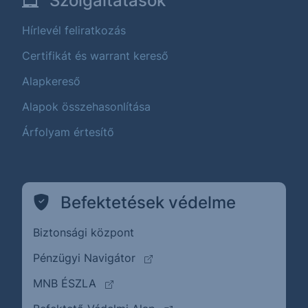
Szolgáltatások
Hírlevél feliratkozás
Certifikát és warrant kereső
Alapkereső
Alapok összehasonlítása
Árfolyam értesítő
Befektetések védelme
Biztonsági központ
(külső oldalra ugrik)
Pénzügyi Navigátor
(külső oldalra ugrik)
MNB ÉSZLA