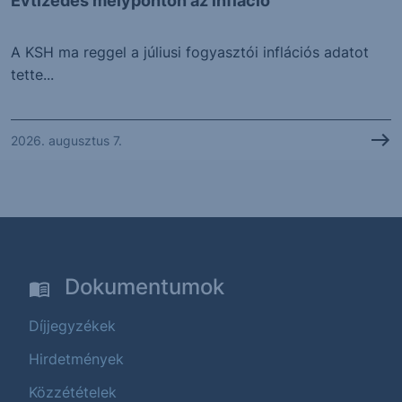
Évtizedes mélyponton az infláció
A KSH ma reggel a júliusi fogyasztói inflációs adatot
tette...
2026. augusztus 7.
Dokumentumok
Díjjegyzékek
Hirdetmények
Közzétételek