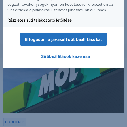
dokumentumban foglaltak – teljes vagy részleges – felhasználása,
végzett tevékenységek nyomon követésével kifejezetten az
többszörözése, publikálása, átdolgozása, terjesztése kizárólag a Társaság
Önt érdeklő ajánlatokról üzenetet juttathatunk el Önnek.
előzetes írásos engedélyével lehetséges. A jelen dokumentumban foglaltak
kiadásuk időpontjában érvényesek. További részletek:
Erste Market
Részletes süti tájékoztató letöltése
Dokumentumok – Erste Market
oldalon, illetve a Társaság ügyletek előtti
tájékoztatásról szóló
hirdetményében
.
Elfogadom a javasolt sütibeállításokat
Sütibeállítások kezelése
PIACI HÍREK