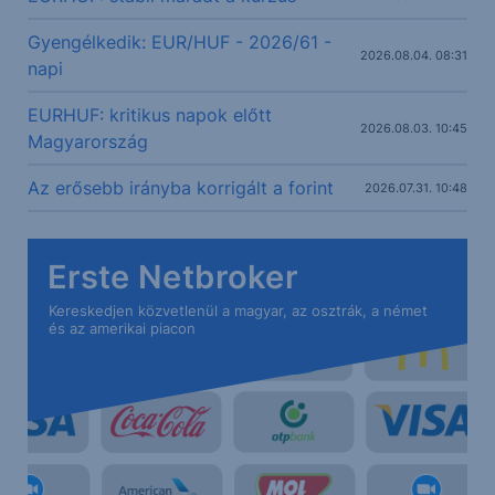
Gyengélkedik: EUR/HUF - 2026/61 -
2026.08.04. 08:31
napi
EURHUF: kritikus napok előtt
2026.08.03. 10:45
Magyarország
Az erősebb irányba korrigált a forint
2026.07.31. 10:48
Erste Netbroker
Kereskedjen közvetlenül a magyar, az osztrák, a német
és az amerikai piacon