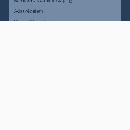
(külső oldalra ugrik)
Befektető Védelmi Alap
Adatvédelem
(külső oldalra ugrik)
Visszaélés bejelentése
Karrier
Impresszum
Cookie policy
Jogi nyilatkozat