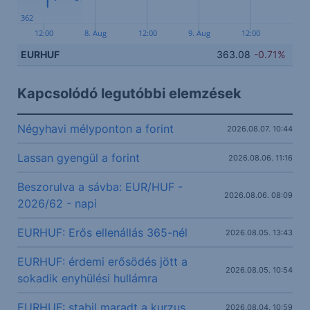
362
12:00
8. Aug
12:00
9. Aug
12:00
EURHUF
363.08
-0.71%
Kapcsolódó legutóbbi elemzések
Négyhavi mélyponton a forint
2026.08.07. 10:44
Lassan gyengül a forint
2026.08.06. 11:16
Beszorulva a sávba: EUR/HUF -
2026.08.06. 08:09
2026/62 - napi
EURHUF: Erős ellenállás 365-nél
2026.08.05. 13:43
EURHUF: érdemi erősödés jött a
2026.08.05. 10:54
sokadik enyhülési hullámra
EURHUF: stabil maradt a kurzus
2026.08.04. 10:59