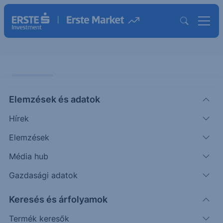
PIACI HÍREK
Elemzések és adatok
EURHUF: költségvetési adatok
Hírek
jönnek ma
Elemzések
ERSTE TÍZÓRAI
Média hub
|
2026. július 8. 09:28
Gazdasági adatok
Keresés és árfolyamok
A hazai piacon gyengült a forint az euróval
szemben tegnap. A nemzetközi környezet nem
Termék keresők