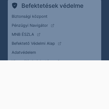
Befektetések védelme
Biztonsági központ
(külső oldalra ugrik)
Pénzügyi Navigátor
(külső oldalra ugrik)
MNB ÉSZLA
(külső oldalra ugrik)
Befektető Védelmi Alap
Adatvédelem
(külső oldalra ugrik)
Visszaélés bejelentése