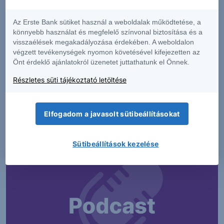
Az Erste Bank sütiket használ a weboldalak működtetése, a
könnyebb használat és megfelelő színvonal biztosítása és a
visszaélések megakadályozása érdekében. A weboldalon
végzett tevékenységek nyomon követésével kifejezetten az
Önt érdeklő ajánlatokról üzenetet juttathatunk el Önnek.
PIACI HÍREK
Részletes süti tájékoztató letöltése
MTel: Változatlan második negyedéves
eredmény
Elfogadom a javasolt sütibeállításokat
2026. augusztus 6.
Sütibeállítások kezelése