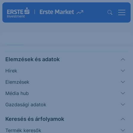
CHART
Elemzések és adatok
OTP: Csúcsra tört
Hírek
ÖTLETGYÁR CHART
Elemzések
|
2026. július 6. 12:05
Média hub
Gazdasági adatok
Múlt héten új történelmi csúcsra, 46.970 forintra
Keresés és árfolyamok
emelkedett az OTP. Az MACD indikátor azonban
már elkezdett lefordulni, és...
Termék keresők