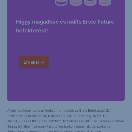
Higgy magadban és indíts Erste Future
befektetést!
Érdekel
A jelen dokumentumban foglalt információk az Erste Befektetési Zrt.
(székhely: 1138 Budapest, Népfürdő u. 24-26.; tev. eng. szám: E-
III/324/2008 és III/75.005-19/2002; tőzsdetagság: BÉT Zrt.; a továbbiakban:
Társaság) által hitelesnek tartott forrásokon alapulnak, de azokért a
Társaság szavatosságot vagy felelősséget nem vállal. A jelen