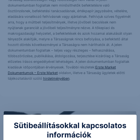
dokumentumban foglaltak nem minősíthetők befektetésre való
ösztönzésnek, befektetési tanácsadásnak, értékpapír jegyzésére, vételére,
eladására vonatkozó felhívásnak vagy ajánlatnak. Felhívjuk szíves figyelmét
arra, hogy a múltbeli teljesítmények, illetve jövőbeli becslések nem
nyújtanak garanciát a jövőbeli teljesítményre nézve. A tőkepiaci és
makrogazdasági helyzetet, a befektetések és azok hozamai alakulását olyan
tényezők alakítják, melyre a Társaságnak nincs befolyása, a befektető által
hozott döntés következményei a Társaságra nem háríthatók át. A jelen
dokumentumban foglaltak – teljes vagy részleges – felhasználása,
többszörözése, publikálása, átdolgozása, terjesztése kizárólag a Társaság
előzetes írásos engedélyével lehetséges. A jelen dokumentumban foglaltak
kiadásuk időpontjában érvényesek. További részletek:
Erste Market
Dokumentumok – Erste Market
oldalon, illetve a Társaság ügyletek előtti
tájékoztatásról szóló
hirdetményében
.
Sütibeállításokkal kapcsolatos
információk