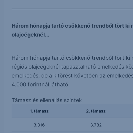
Három hónapja tartó csökkenő trendből tört ki 
olajcégeknél...
Három hónapja tartó csökkenő trendből tört ki
régiós olajcégeknél tapasztalható emelkedés k
emelkedés, de a kitörést követően az emelkedés 
4.000 forintnál látható.
Támasz és ellenállás szintek
1. támasz
2. támasz
3.816
3.782