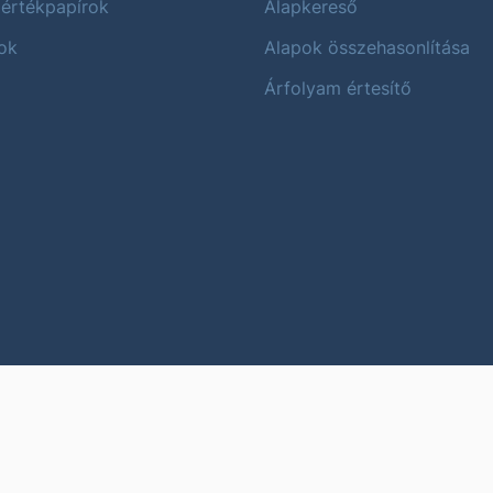
 értékpapírok
Alapkereső
ok
Alapok összehasonlítása
Árfolyam értesítő
Karrier
Impres