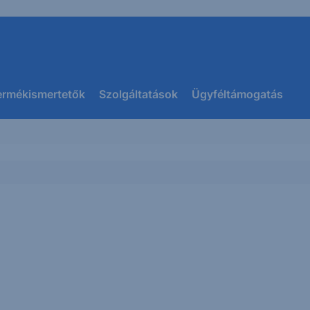
ermékismertetők
Szolgáltatások
Ügyféltámogatás