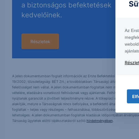
Sü
a biztonságos befektetések
kedvelőinek.
Az Ers
megfel
Részletek
webold
ajánlat
Részlet
A jelen dokumentumban foglalt információk az Erste Befektetési Zrt. (székhely:
19/2002; tőzsdetagság: BÉT Zrt.; a továbbiakban: Társaság) által hitelesnek t
felelősséget nem vállal. A jelen dokumentumban foglaltak nem minősíthetők be
vételére, eladására vonatkozó felhívásnak vagy ajánlatnak. Felhívjuk szíves fig
Elf
nyújtanak garanciát a jövőbeli teljesítményre nézve. A tőkepiaci és makrogazd
alakítják, melyre a Társaságnak nincs befolyása, a befektető által hozott dö
foglaltak – teljes vagy részleges – felhasználása, többszörözése, publikálása,
lehetséges. A jelen dokumentumban foglaltak kiadásuk időpontjában érvényese
Társaság ügyletek előtti tájékoztatásról szóló
hirdetményében
.