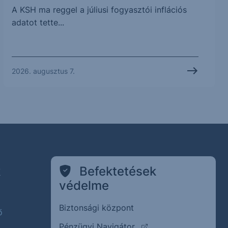
A KSH ma reggel a júliusi fogyasztói inflációs
adatot tette...
2026. augusztus 7.
k
Befektetések
védelme
Biztonsági központ
ő
(külső oldalra ugrik)
Pénzügyi Navigátor