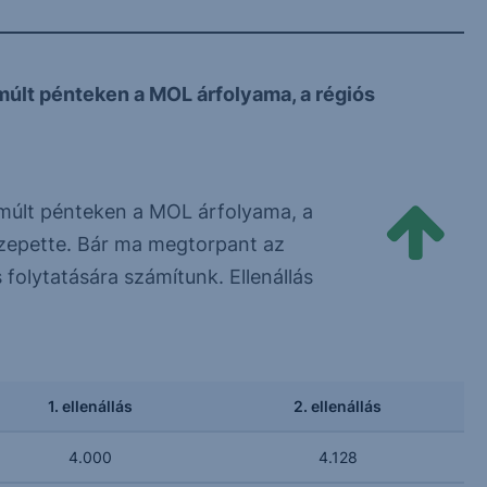
múlt pénteken a MOL árfolyama, a régiós
 múlt pénteken a MOL árfolyama, a
özepette. Bár ma megtorpant az
folytatására számítunk. Ellenállás
1. ellenállás
2. ellenállás
4.000
4.128