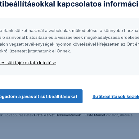
tibeállításokkal kapcsolatos informác
te Bank sütiket használ a weboldalak működtetése, a könnyebb használ
elő színvonal biztosítása és a visszaélések megakadályozása érdekébe
alon végzett tevékenységek nyomon követésével kifejezetten az Önt é
okról üzenetet juttathatunk el Önnek.
es süti tájékoztató letöltése
 1138 Budapest, Népfürdő u. 24-26.; tev. eng. szám: E-III/324/2008 és III/75.005-
artott forrásokon alapulnak, de azokért a Társaság szavatosságot vagy
fektetésre való ösztönzésnek, befektetési tanácsadásnak, értékpapír jegyzésére,
yelmét arra, hogy a múltbeli teljesítmények, illetve jövőbeli becslések nem
ogadom a javasolt sütibeállításokat
Sütibeállítások keze
asági helyzetet, a befektetések és azok hozamai alakulását olyan tényezők
ntés következményei a Társaságra nem háríthatók át. A jelen dokumentumban
 átdolgozása, terjesztése kizárólag a Társaság előzetes írásos engedélyével
k. További részletek:
Erste Market Dokumentumok – Erste Market
oldalon, illetve a