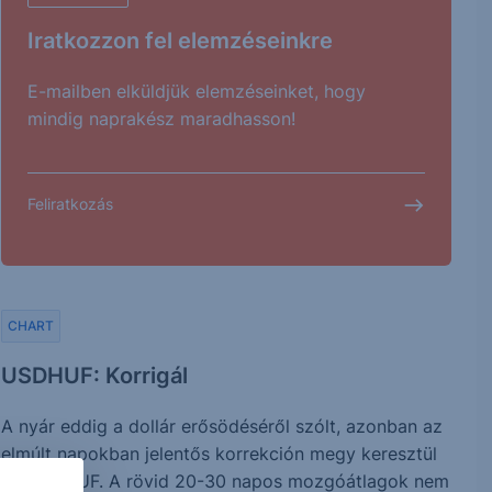
Iratkozzon fel elemzéseinkre
E-mailben elküldjük elemzéseinket, hogy
mindig naprakész maradhasson!
Feliratkozás
CHART
USDHUF: Korrigál
A nyár eddig a dollár erősödéséről szólt, azonban az
elmúlt napokban jelentős korrekción megy keresztül
az USDHUF. A rövid 20-30 napos mozgóátlagok nem