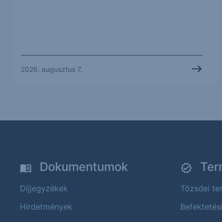
2026. augusztus 7.
Dokumentumok
Ter
Díjjegyzékek
Tőzsdei t
Hirdetmények
Befektetés