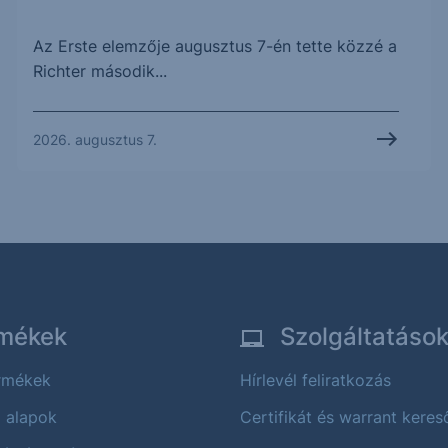
Az Erste elemzője augusztus 7-én tette közzé a
Richter második...
2026. augusztus 7.
mékek
Szolgáltatáso
ermékek
Hírlevél feliratkozás
i alapok
Certifikát és warrant keres