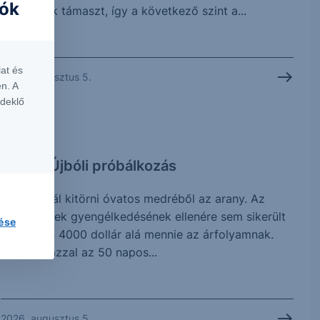
iók
jelentettek támaszt, így a következő szint a...
at és
2026. augusztus 5.
n. A
rdeklő
CHART
Arany: Újbóli próbálkozás
Újra próbál kitörni óvatos medréből az arany. Az
elmúlt hetek gyengélkedésének ellenére sem sikerült
lése
érdemben 4000 dollár alá mennie az árfolyamnak.
Jelenleg azzal az 50 napos...
2026. augusztus 5.