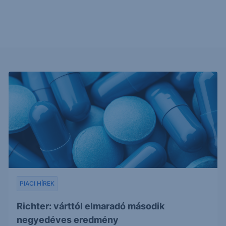
PIACI HÍREK
Richter: várttól elmaradó második
negyedéves eredmény