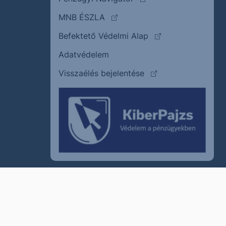
(külső oldalra ugrik)
MNB ÉSZLA
(külső oldalra ugrik
Befektető Védelmi Alap
Adatvédelem
(külső oldalra ugrik)
Visszaélés bejelentése
szum
Cookie policy
Jogi nyilatkozat
Kapcsolat
© 2011–2026
Erste Befektetési Zrt.