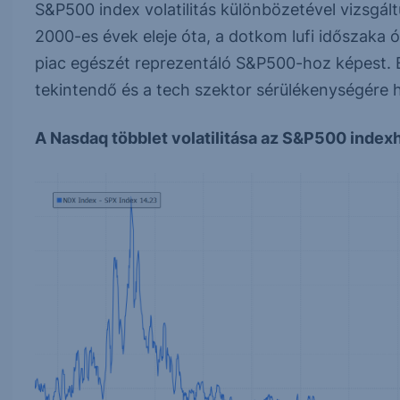
S&P500 index volatilitás különbözetével vizsgáltu
2000-es évek eleje óta, a dotkom lufi időszaka ó
piac egészét reprezentáló S&P500-hoz képest.
tekintendő és a tech szektor sérülékenységére hí
A Nasdaq többlet volatilitása az S&P500 index