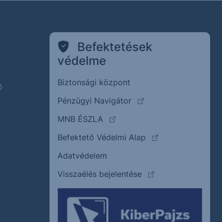
k
Befektetések
védelme
Biztonsági központ
ő
(külső oldalra ugrik)
Pénzügyi Navigátor
(külső oldalra ugrik)
MNB ÉSZLA
(külső oldalra ugrik
Befektető Védelmi Alap
Adatvédelem
(külső oldalra ugrik)
Visszaélés bejelentése