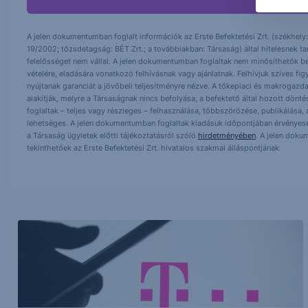
A jelen dokumentumban foglalt információk az Erste Befektetési Zrt. (székhely:
19/2002; tőzsdetagság: BÉT Zrt.; a továbbiakban: Társaság) által hitelesnek t
felelősséget nem vállal. A jelen dokumentumban foglaltak nem minősíthetők be
vételére, eladására vonatkozó felhívásnak vagy ajánlatnak. Felhívjuk szíves fig
nyújtanak garanciát a jövőbeli teljesítményre nézve. A tőkepiaci és makrogazd
alakítják, melyre a Társaságnak nincs befolyása, a befektető által hozott dö
foglaltak – teljes vagy részleges – felhasználása, többszörözése, publikálása,
lehetséges. A jelen dokumentumban foglaltak kiadásuk időpontjában érvényese
a Társaság ügyletek előtti tájékoztatásról szóló
hirdetményében
. A jelen doku
tekinthetőek az Erste Befektetési Zrt. hivatalos szakmai álláspontjának