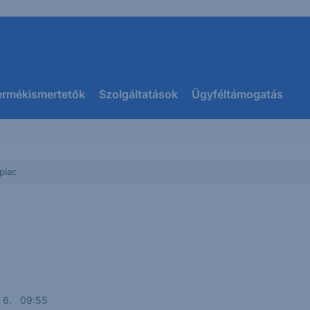
ermékismertetők
Szolgáltatások
Ügyféltámogatás
piac
us 6. 09:55