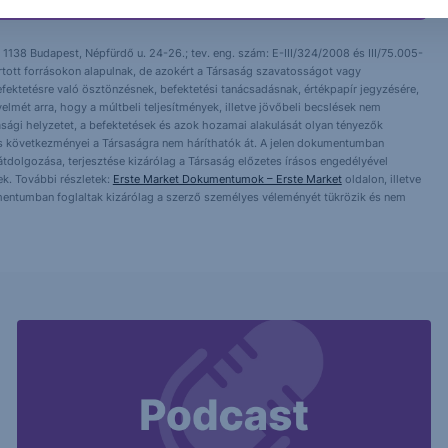
 1138 Budapest, Népfürdő u. 24-26.; tev. eng. szám: E-III/324/2008 és III/75.005-
artott forrásokon alapulnak, de azokért a Társaság szavatosságot vagy
fektetésre való ösztönzésnek, befektetési tanácsadásnak, értékpapír jegyzésére,
yelmét arra, hogy a múltbeli teljesítmények, illetve jövőbeli becslések nem
asági helyzetet, a befektetések és azok hozamai alakulását olyan tényezők
ntés következményei a Társaságra nem háríthatók át. A jelen dokumentumban
 átdolgozása, terjesztése kizárólag a Társaság előzetes írásos engedélyével
k. További részletek:
Erste Market Dokumentumok – Erste Market
oldalon, illetve
mentumban foglaltak kizárólag a szerző személyes véleményét tükrözik és nem