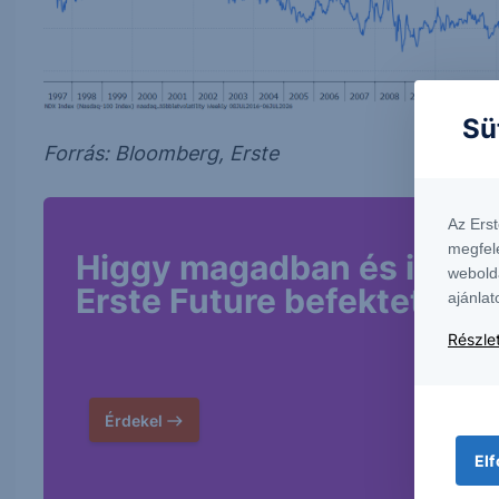
Sü
Forrás: Bloomberg, Erste
Az Ers
megfel
Higgy magadban és indíts
webold
Erste Future befektetést!
ajánlat
Részlet
Érdekel
Elf