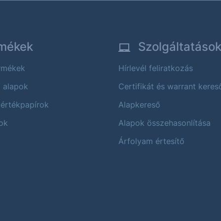
mékek
Szolgáltatáso
ermékek
Hírlevél feliratkozás
i alapok
Certifikát és warrant keres
 értékpapírok
Alapkereső
ok
Alapok összehasonlítása
Árfolyam értesítő