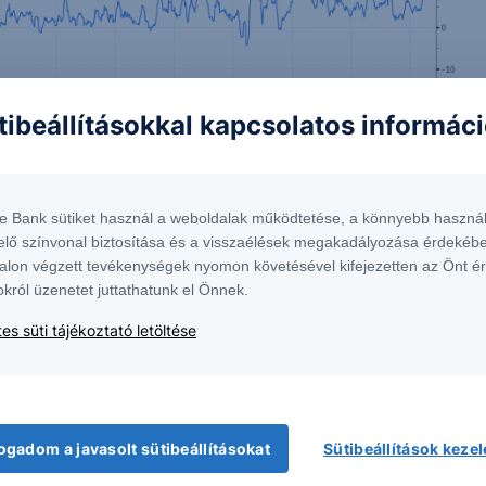
tibeállításokkal kapcsolatos informác
te Bank sütiket használ a weboldalak működtetése, a könnyebb használ
elő színvonal biztosítása és a visszaélések megakadályozása érdekébe
alon végzett tevékenységek nyomon követésével kifejezetten az Önt é
okról üzenetet juttathatunk el Önnek.
es süti tájékoztató letöltése
ogadom a javasolt sütibeállításokat
Sütibeállítások keze