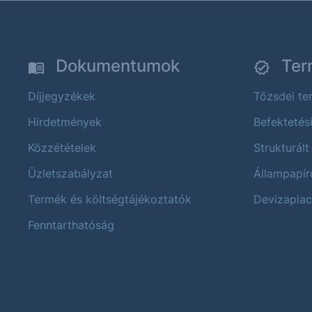
Dokumentumok
Ter
Díjjegyzékek
Tőzsdei t
Hirdetmények
Befektetés
Közzétételek
Strukturált
Üzletszabályzat
Állampapír
Termék és költségtájékoztatók
Devizapiac
Fenntarthatóság