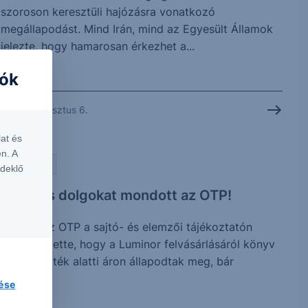
szoroson keresztüli hajózásra vonatkozó
megállapodást. Mind Irán, mind az Egyesült Államok
jelezte, hogy hamarosan érkezhet a...
iók
2026. augusztus 6.
at és
n. A
PIACI HÍREK
rdeklő
Érdekes dolgokat mondott az OTP!
Tegnap az OTP a sajtó- és elemzői tájékoztatón
megerősítette, hogy a Luminor felvásárlásáról könyv
szerinti érték alatti áron állapodtak meg, bár
további...
lése