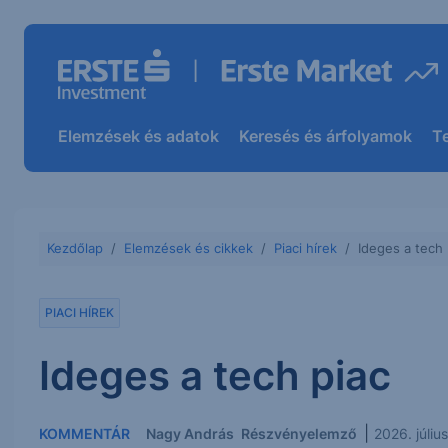
Elemzések és adatok
Keresés és árfolyamok
T
Kezdőlap
Elemzések és cikkek
Piaci hírek
Ideges a tech 
PIACI HÍREK
Ideges a tech piac
|
KOMMENTÁR
Nagy András
Részvényelemző
2026. júli