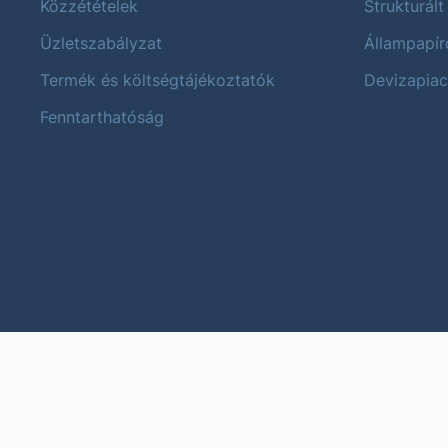
Közzétételek
Strukturált
Üzletszabályzat
Állampapír
Termék és költségtájékoztatók
Devizapiac
Fenntarthatóság