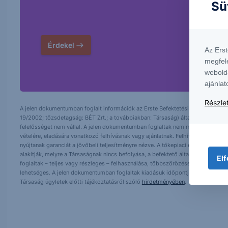
Sü
Érdekel
Az Ers
megfel
webold
ajánlat
Részlet
A jelen dokumentumban foglalt információk az Erste Befektetési Zrt. (székhely:
19/2002; tőzsdetagság: BÉT Zrt.; a továbbiakban: Társaság) által hitelesnek t
felelősséget nem vállal. A jelen dokumentumban foglaltak nem minősíthetők be
vételére, eladására vonatkozó felhívásnak vagy ajánlatnak. Felhívjuk szíves fig
nyújtanak garanciát a jövőbeli teljesítményre nézve. A tőkepiaci és makrogazd
alakítják, melyre a Társaságnak nincs befolyása, a befektető által hozott dö
Elf
foglaltak – teljes vagy részleges – felhasználása, többszörözése, publikálása,
lehetséges. A jelen dokumentumban foglaltak kiadásuk időpontjában érvényese
Társaság ügyletek előtti tájékoztatásról szóló
hirdetményében
.