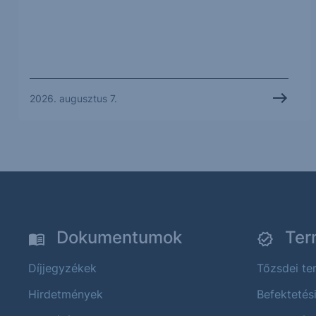
2026. augusztus 7.
Dokumentumok
Ter
Díjjegyzékek
Tőzsdei t
Hirdetmények
Befektetés