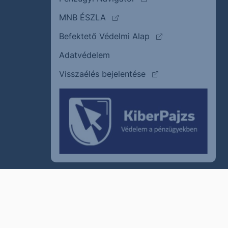
(külső oldalra ugrik)
MNB ÉSZLA
(külső oldalra ugrik
Befektető Védelmi Alap
Adatvédelem
(külső oldalra ugrik)
Visszaélés bejelentése
szum
Cookie policy
Jogi nyilatkozat
Kapcsolat
© 2011–2026
Erste Befektetési Zrt.