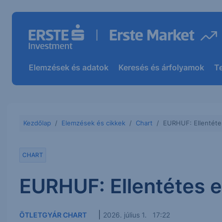
Elemzések és adatok
Keresés és árfolyamok
T
Kezdőlap
Elemzések és cikkek
Chart
EURHUF: Ellentéte
CHART
EURHUF: Ellentétes 
|
ÖTLETGYÁR CHART
2026. július 1. 17:22