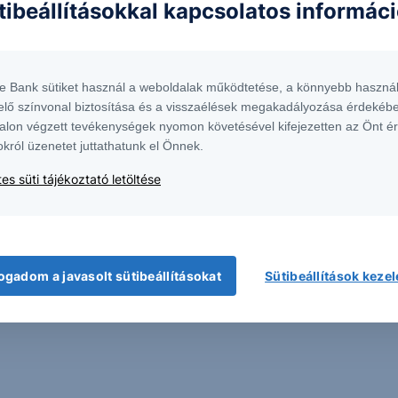
tibeállításokkal kapcsolatos informác
te Bank sütiket használ a weboldalak működtetése, a könnyebb használ
elő színvonal biztosítása és a visszaélések megakadályozása érdekébe
alon végzett tevékenységek nyomon követésével kifejezetten az Önt é
okról üzenetet juttathatunk el Önnek.
es süti tájékoztató letöltése
 1138 Budapest, Népfürdő u. 24-26.; tev. eng. szám: E-III/324/2008 és III/75.005-
artott forrásokon alapulnak, de azokért a Társaság szavatosságot vagy
fektetésre való ösztönzésnek, befektetési tanácsadásnak, értékpapír jegyzésére,
yelmét arra, hogy a múltbeli teljesítmények, illetve jövőbeli becslések nem
asági helyzetet, a befektetések és azok hozamai alakulását olyan tényezők
ntés következményei a Társaságra nem háríthatók át. A jelen dokumentumban
ogadom a javasolt sütibeállításokat
Sütibeállítások keze
 átdolgozása, terjesztése kizárólag a Társaság előzetes írásos engedélyével
k. További részletek:
Erste Market Dokumentumok – Erste Market
oldalon, illetve a