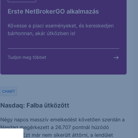
Erste NetBrokerGO alkalmazás
Kövesse a piaci eseményeket, és kereskedjen
bárhonnan, akár útközben is!
Tudjon meg többet
CHART
Nasdaq: Falba ütközött
Négy napos masszív emelkedést követően szerdán a
Nasdaq megérkezett a 26.707 pontnál húzódó
szinthez. Ezt már nem sikerült áttörni, a lendület