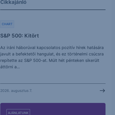
Cikkajánló
CHART
S&P 500: Kitört
Az iráni háborúval kapcsolatos pozitív hírek hatására
javult a befektetői hangulat, és ez történelmi csúcsra
repítette az S&P 500-at. Múlt hét pénteken sikerült
áttörni a...
2026. augusztus 7.
AJÁNLATUNK