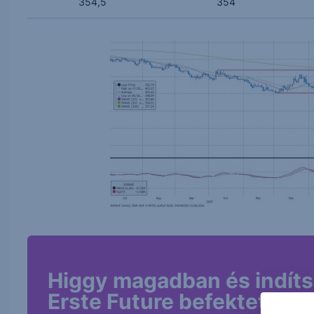
354,5
354
Higgy magadban és indíts
Erste Future befektetést!