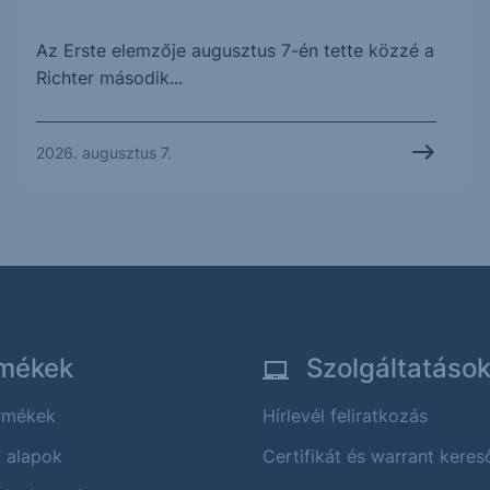
Az Erste elemzője augusztus 7-én tette közzé a
Richter második...
2026. augusztus 7.
mékek
Szolgáltatáso
ermékek
Hírlevél feliratkozás
i alapok
Certifikát és warrant keres