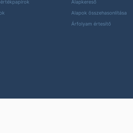
 értékpapírok
Alapkereső
ok
Alapok összehasonlítása
Árfolyam értesítő
Karrier
Impres