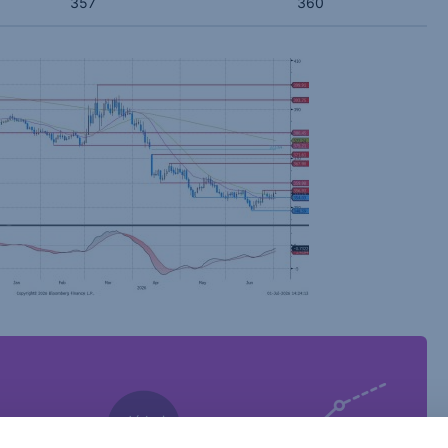
357
360