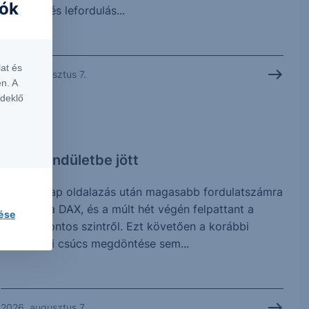
iók
megtört, és lefordulás...
at és
2026. augusztus 7.
n. A
rdeklő
CHART
DAX: Lendületbe jött
Néhány nap oldalazás után magasabb fordulatszámra
kapcsolt a DAX, és a múlt hét végén felpattant a
lése
25.508 pontos szintről. Ezt követően a korábbi
történelmi csúcs megdöntése sem...
2026. augusztus 7.