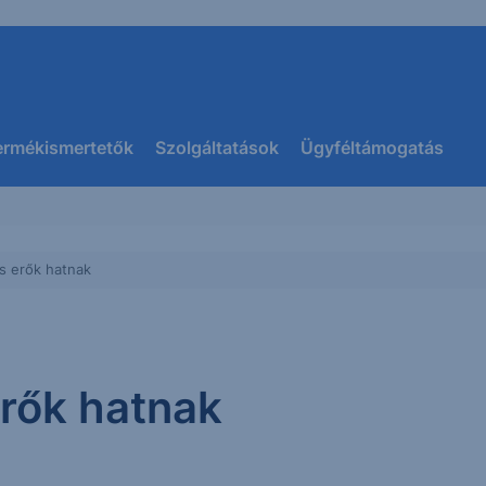
ermékismertetők
Szolgáltatások
Ügyféltámogatás
s erők hatnak
erők hatnak