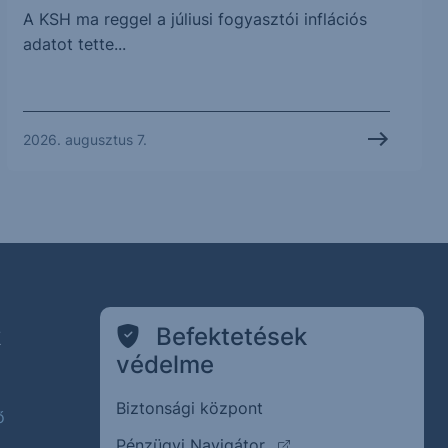
A KSH ma reggel a júliusi fogyasztói inflációs
adatot tette...
2026. augusztus 7.
k
Befektetések
védelme
Biztonsági központ
ő
(külső oldalra ugrik)
Pénzügyi Navigátor