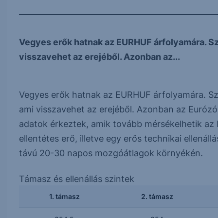
Vegyes erők hatnak az EURHUF árfolyamára. Szű
visszavehet az erejéből. Azonban az...
Vegyes erők hatnak az EURHUF árfolyamára. Szű
ami visszavehet az erejéből. Azonban az Eurózón
adatok érkeztek, amik tovább mérsékelhetik az 
ellentétes erő, illetve egy erős technikai ellenáll
távú 20-30 napos mozgóátlagok környékén.
Támasz és ellenállás szintek
1. támasz
2. támasz