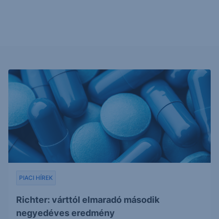
PIACI HÍREK
Richter: várttól elmaradó második
negyedéves eredmény