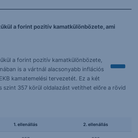
kül a forint pozitív kamatkülönbözete, ami
kül a forint pozitív kamatkülönbözete,
ában is a vártnál alacsonyabb inflációs
EKB kamatemelési tervezetét. Ez a két
ás szint 357 körül oldalazást vetíthet előre a rövid
1. ellenállás
2. ellenállás