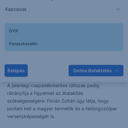
00:00
/
24:13
Kapcsolat
„Ha telesírjuk a sajtót az agrárkárokkal, abból csak
GYIK
a kereskedő profitál, mert ez a dolga. Ez több
évtizedes tapasztalat” – intett óvatosságra az
Panaszkezelés
aszállyal kapcsolatos kommunikációval
kapcsolatban Fórián Zoltán, az Erste
agrárszakértője.
Belépés
Online Befektetés
Szerinte nem szabad felesleges hangulatot kelteni.
A jelenlegi csapadékmentes időszak pedig
ráirányítja a figyelmet az átalakítás
szükségességére. Fórián Zoltán úgy látja, hogy
javítani kell a magyar termelők és a feldolgozóipar
versenyképességét is.