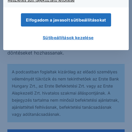
reggeli hírműsorának kiemelt szakmai támogatója.
Elfogadom a javasolt sütibeállításokat
Szakértőink rendszeresen tájékoztatják a
hallgatókat a legfontosabb gazdasági és piaci
eseményekről és információkról, a folyamatok
Sütibeállítások kezelése
hátteréről, hogy megalapozottabb befektetési
döntéseket hozhassanak.
A podcastban foglaltak kizárólag az előadó személyes
véleményét tükrözik és nem tekinthetőek az Erste Bank
Hungary Zrt., az Erste Befektetési Zrt. vagy az Erste
Alapkezelő Zrt. hivatalos szakmai álláspontjának. A
bejegyzés tartalma nem minősül befektetési ajánlatnak,
ajánlattételi felhívásnak, befektetési tanácsadásnak
vagy adótanácsadásnak.