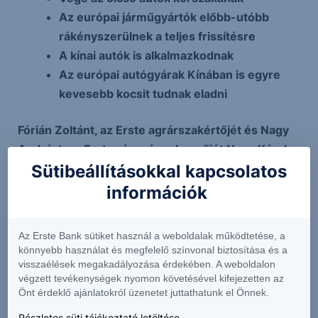
Az európai járműgyártók előbb-utóbb
rákényszerülnek a teljes frissítésre
A kínai autók is alkalmazkodnak
Az európai autógyárak Kínában is egyre
kevesebb kocsit tudnak eladni
Fórián Zoltánt, az Erste agrárszakértőjét és Nagy
Andrást, az Erste részvényelemzőjét Nagy Károly
Sütibeállításokkal kapcsolatos
kérdezte a Trend FM Reggeli Monitor című
adásában.
információk
Az Erste Bank sütiket használ a weboldalak működtetése, a
könnyebb használat és megfelelő színvonal biztosítása és a
visszaélések megakadályozása érdekében. A weboldalon
végzett tevékenységek nyomon követésével kifejezetten az
Önt érdeklő ajánlatokról üzenetet juttathatunk el Önnek.
Az erstemarket.hu a Reggeli Monitor, a Trend FM
Részletes süti tájékoztató letöltése