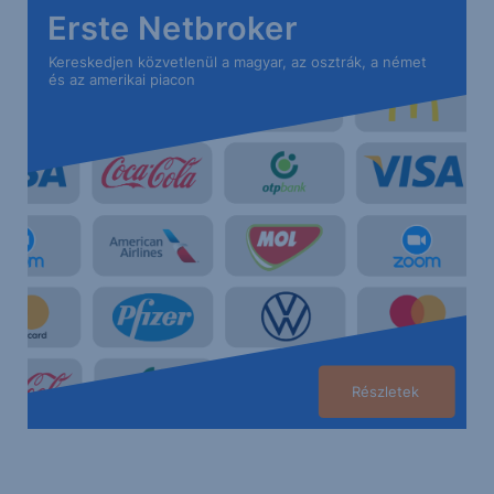
Erste Netbroker
Kereskedjen közvetlenül a magyar, az osztrák, a német
és az amerikai piacon
Részletek