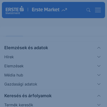
PODCAST
Elemzések és adatok
Hiába az aszály, az élelmiszerárak
Hírek
csökkennek – óriási bajban a
Volkswagen
Elemzések
Média hub
PODCAST
Gazdasági adatok
|
2026. július 1. 16:01
Keresés és árfolyamok
Termék keresők
Az Egyesült Államokban, Európában és