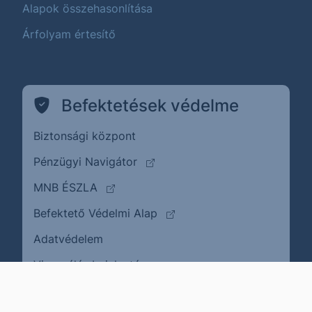
Alapok összehasonlítása
Árfolyam értesítő
Befektetések védelme
Biztonsági központ
(külső oldalra ugrik)
Pénzügyi Navigátor
(külső oldalra ugrik)
MNB ÉSZLA
(külső oldalra ugrik)
Befektető Védelmi Alap
Adatvédelem
(külső oldalra ugrik)
Visszaélés bejelentése