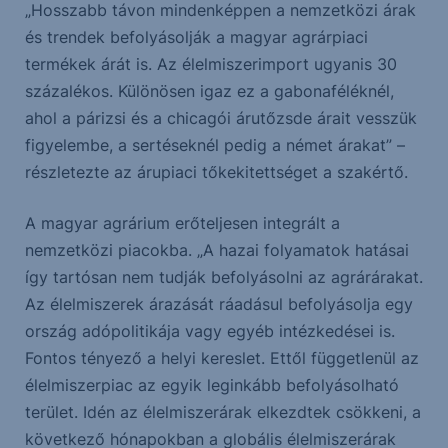
„Hosszabb távon mindenképpen a nemzetközi árak
és trendek befolyásolják a magyar agrárpiaci
termékek árát is. Az élelmiszerimport ugyanis 30
százalékos. Különösen igaz ez a gabonaféléknél,
ahol a párizsi és a chicagói árutőzsde árait vesszük
figyelembe, a sertéseknél pedig a német árakat” –
részletezte az árupiaci tőkekitettséget a szakértő.
A magyar agrárium erőteljesen integrált a
nemzetközi piacokba. „A hazai folyamatok hatásai
így tartósan nem tudják befolyásolni az agrárárakat.
Az élelmiszerek árazását ráadásul befolyásolja egy
ország adópolitikája vagy egyéb intézkedései is.
Fontos tényező a helyi kereslet. Ettől függetlenül az
élelmiszerpiac az egyik leginkább befolyásolható
terület. Idén az élelmiszerárak elkezdtek csökkeni, a
következő hónapokban a globális élelmiszerárak