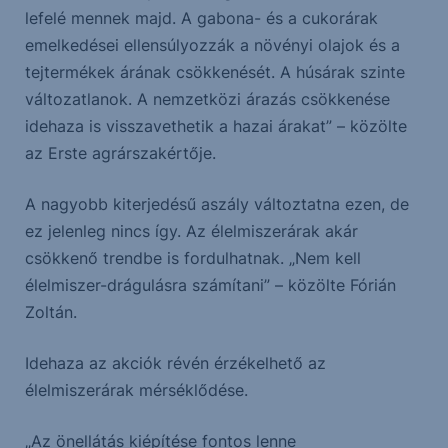
lefelé mennek majd. A gabona- és a cukorárak
emelkedései ellensúlyozzák a növényi olajok és a
tejtermékek árának csökkenését. A húsárak szinte
változatlanok. A nemzetközi árazás csökkenése
idehaza is visszavethetik a hazai árakat” – közölte
az Erste agrárszakértője.
A nagyobb kiterjedésű aszály változtatna ezen, de
ez jelenleg nincs így. Az élelmiszerárak akár
csökkenő trendbe is fordulhatnak. „Nem kell
élelmiszer-drágulásra számítani” – közölte Fórián
Zoltán.
Idehaza az akciók révén érzékelhető az
élelmiszerárak mérséklődése.
„Az önellátás kiépítése fontos lenne