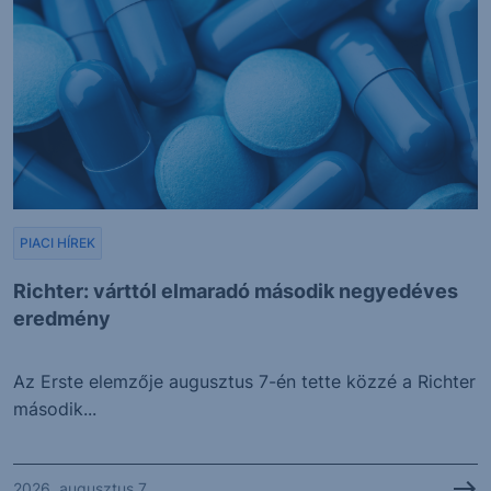
PIACI HÍREK
Richter: várttól elmaradó második negyedéves
eredmény
Az Erste elemzője augusztus 7-én tette közzé a Richter
második...
2026. augusztus 7.