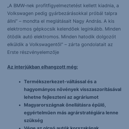
„A BMW-nek profitfigyelmeztetést kellett kiadnia, a
Volkswagen pedig gyárbezárásokkal próbál talpra
állni” – mondta el meglátásait Nagy András. A kis
elektromos gépkocsik kelendőek leginkább. Minden
ötödik autó elektromos. Minden hatodik dolgozót
elküldik a Volkswagentől” – zárta gondolatait az
Erste részvényelemzője
Az interjúkban elhangzott még:
Termékszerkezet-váltással és a
hagyományos növények visszaszorításával
lehetne fejleszteni az agráriumot
Magyarországnak önellátásra épülő,
egyértelműen más agrárstratégiára lenne
szükség
Vége az olcsó autók korszakának