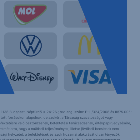
 1138 Budapest, Népfürdő u. 24-26.; tev. eng. szám: E-III/324/2008 és III/75.005-
artott forrásokon alapulnak, de azokért a Társaság szavatosságot vagy
fektetésre való ösztönzésnek, befektetési tanácsadásnak, értékpapír jegyzésére,
yelmét arra, hogy a múltbeli teljesítmények, illetve jövőbeli becslések nem
asági helyzetet, a befektetések és azok hozamai alakulását olyan tényezők