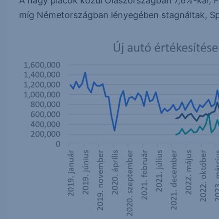
A nagy piacok közül Olaszországban 7,6%-kal, F
míg Németországban lényegében stagnáltak, Sp