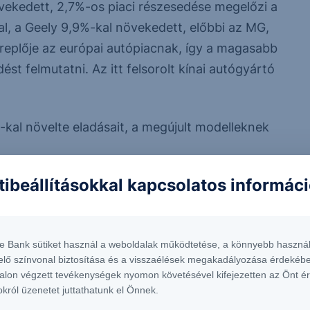
ekedett, 2,7%-os piaci részesedése megelőzi a
al, a Geely 9,9%-kal növekedett, előbbi az MG,
ereplője az európai autópiacnak, így a magasabb
t felmutatni. Az itt felsorolt kínai autógyártó
%-kal növelte eladásait, a megújult modelleknek
tibeállításokkal kapcsolatos informác
ek, mint egy évvel korábban. Itthon is az
eladásaik 65%-kal emelkedtek, bár piaci súlyok így
te Bank sütiket használ a weboldalak működtetése, a könnyebb használ
elő színvonal biztosítása és a visszaélések megakadályozása érdekébe
alon végzett tevékenységek nyomon követésével kifejezetten az Önt é
okról üzenetet juttathatunk el Önnek.