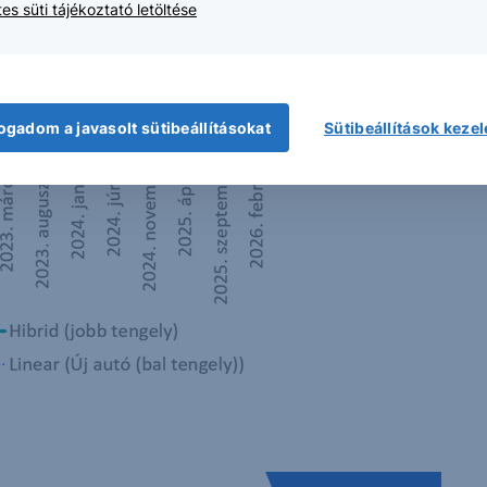
es süti tájékoztató letöltése
ogadom a javasolt sütibeállításokat
Sütibeállítások keze