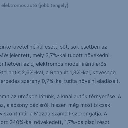
nte kivétel nélkül esett, sőt, sok esetben az
BMW jelentett, mely 3,7%-kal tudott növekedni,
önhetően az új elektromos modell iránti erős
tellantis 2,6%-kal, a Renault 1,3%-kal, kevesebb
Mercedes szerény 0,7%-kal tudta növelni eladásait.
mit az utcákon látunk, a kínai autók térnyerése. A
z, alacsony bázisról, hiszen még most is csak
l viszont már a Mazda számait szorongatja. A
rt 240%-kal növekedett, 1,7%-os piaci részt