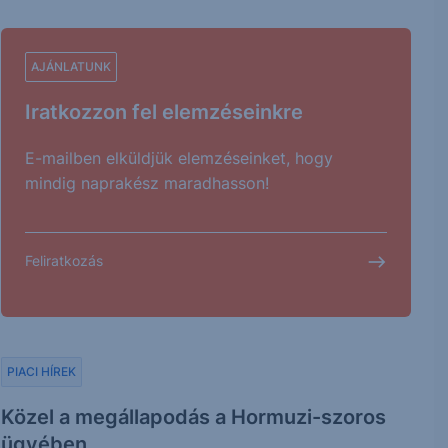
AJÁNLATUNK
Iratkozzon fel elemzéseinkre
E-mailben elküldjük elemzéseinket, hogy
mindig naprakész maradhasson!
Feliratkozás
PIACI HÍREK
Közel a megállapodás a Hormuzi-szoros
ügyében