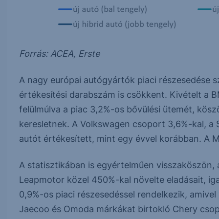
Forrás: ACEA, Erste
A nagy európai autógyártók piaci részesedése szi
értékesítési darabszám is csökkent. Kivételt a 
felülmúlva a piac 3,2%-os bővülési ütemét, kösz
keresletnek. A Volkswagen csoport 3,6%-kal, a S
autót értékesített, mint egy évvel korábban. A 
A statisztikában is egyértelműen visszaköszön, a
Leapmotor közel 450%-kal növelte eladásait, iga
0,9%-os piaci részesedéssel rendelkezik, amive
Jaecoo és Omoda márkákat birtokló Chery csopo