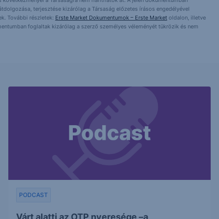
ntés következményei a Társaságra nem háríthatók át. A jelen dokumentumban
 átdolgozása, terjesztése kizárólag a Társaság előzetes írásos engedélyével
k. További részletek:
Erste Market Dokumentumok – Erste Market
oldalon, illetve
mentumban foglaltak kizárólag a szerző személyes véleményét tükrözik és nem
PODCAST
Várt alatti az OTP nyeresége –a