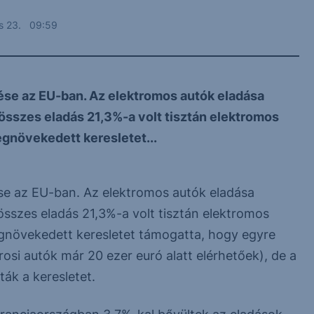
us 23. 09:59
tése az EU-ban. Az elektromos autók eladása
 összes eladás 21,3%-a volt tisztán elektromos
egnövekedett keresletet...
ése az EU-ban. Az elektromos autók eladása
összes eladás 21,3%-a volt tisztán elektromos
egnövekedett keresletet támogatta, hogy egyre
osi autók már 20 ezer euró alatt elérhetőek), de a
ák a keresletet.