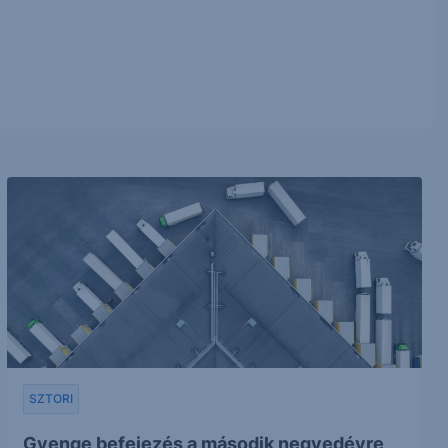
SZTORI
Gyenge befejezés a második negyedévre