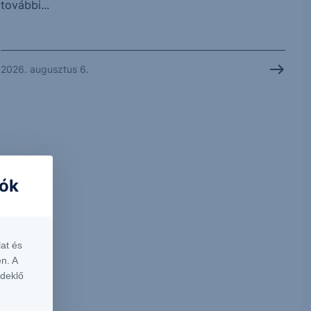
további...
2026. augusztus 6.
iók
at és
n. A
rdeklő