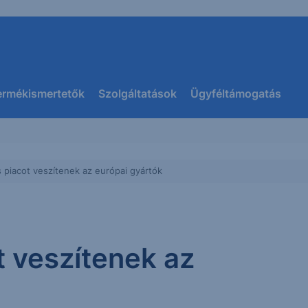
ermékismertetők
Szolgáltatások
Ügyféltámogatás
s piacot veszítenek az európai gyártók
t veszítenek az