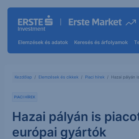
Elemzések és adatok
Keresés és árfolyamok
T
Kezdőlap
Elemzések és cikkek
Piaci hírek
Hazai pályán i
PIACI HÍREK
Hazai pályán is piaco
európai gyártók