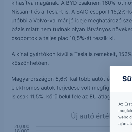
kihasítva magának. A BYD csaknem 160%-ot növ
Nissan-t és a Tesla-t is. A SAIC csoport 15,2%-k
utóbbi a Volvo-val már jó ideje meghatározó sz
bázis miatt nem tudnak olyan látványos növekedés
csoportok a teljes piac 10,5%-át teszik ki.
A kínai gyártókon kívül a Tesla is remekelt, 152
köszönhetően.
Sü
Magyarországon 5,6%-kal több autót értékesített
elektromos autók terjedése volt megfigyelhető, 
is csak 11,5%, körülbelül fele az EU átlagnak.
Az Ers
megfel
webold
ajánlat