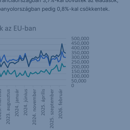
ranciaországban 3,7%-kal bővültek az eladások,
anyolországban pedig 0,8%-kal csökkentek.