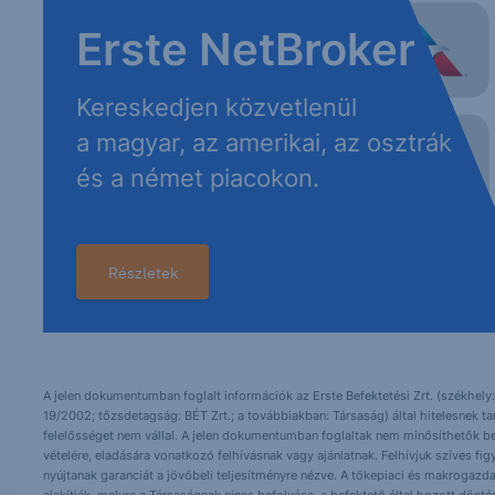
A jelen dokumentumban foglalt információk az Erste Befektetési Zrt. (székhely:
19/2002; tőzsdetagság: BÉT Zrt.; a továbbiakban: Társaság) által hitelesnek t
felelősséget nem vállal. A jelen dokumentumban foglaltak nem minősíthetők be
vételére, eladására vonatkozó felhívásnak vagy ajánlatnak. Felhívjuk szíves fig
nyújtanak garanciát a jövőbeli teljesítményre nézve. A tőkepiaci és makrogazd