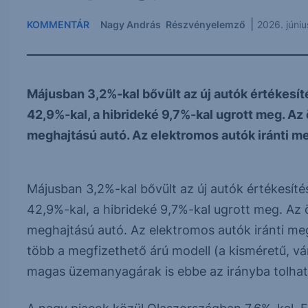
|
KOMMENTÁR
Nagy András
Részvényelemző
2026. júni
Májusban 3,2%-kal bővült az új autók értékesí
42,9%-kal, a hibrideké 9,7%-kal ugrott meg. Az
meghajtású autó. Az elektromos autók iránti m
Májusban 3,2%-kal bővült az új autók értékesít
42,9%-kal, a hibrideké 9,7%-kal ugrott meg. Az 
meghajtású autó. Az elektromos autók iránti m
több a megfizethető árú modell (a kisméretű, vár
magas üzemanyagárak is ebbe az irányba tolhatt