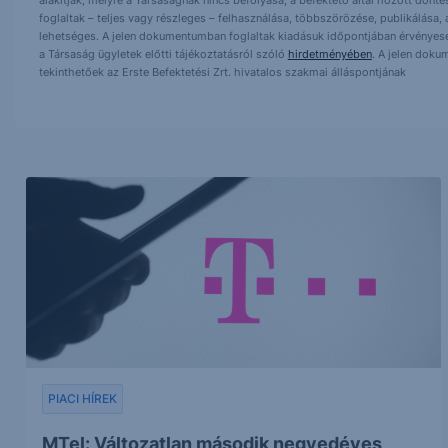
alakítják, melyre a Társaságnak nincs befolyása, a befektető által hozott dö
foglaltak – teljes vagy részleges – felhasználása, többszörözése, publikálása,
lehetséges. A jelen dokumentumban foglaltak kiadásuk időpontjában érvényese
a Társaság ügyletek előtti tájékoztatásról szóló
hirdetményében
. A jelen doku
tekinthetőek az Erste Befektetési Zrt. hivatalos szakmai álláspontjának
PIACI HÍREK
MTel: Változatlan második negyedéves