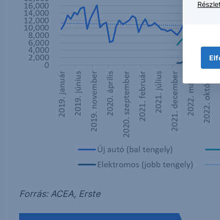
Részlet
Elf
Forrás: ACEA, Erste