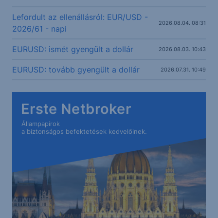
Lefordult az ellenállásról: EUR/USD -
2026.08.04. 08:31
2026/61 - napi
EURUSD: ismét gyengült a dollár
2026.08.03. 10:43
EURUSD: tovább gyengült a dollár
2026.07.31. 10:49
Erste Netbroker
Állampapírok
a biztonságos befektetések kedvelőinek.