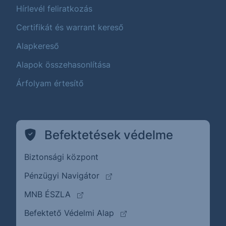
Hírlevél feliratkozás
Certifikát és warrant kereső
Alapkereső
Alapok összehasonlítása
Árfolyam értesítő
Befektetések védelme
Biztonsági központ
(külső oldalra ugrik)
Pénzügyi Navigátor
(külső oldalra ugrik)
MNB ÉSZLA
(külső oldalra ugrik)
Befektető Védelmi Alap