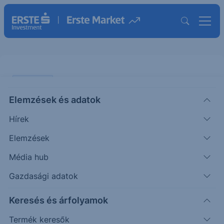
PIACI HÍREK
Elemzések és adatok
EURUSD: kitart a pozitív hangulat
Hírek
ERSTE TÍZÓRAI
Elemzések
|
2026. június 17. 11:11
Média hub
Gazdasági adatok
A nemzetközi devizapiacon gyengült a dollár az
Keresés és árfolyamok
euróval szemben hétfőn. Javulást jelzett a
legfrissebb ZEW index, ami kedvező hír az európai
Termék keresők