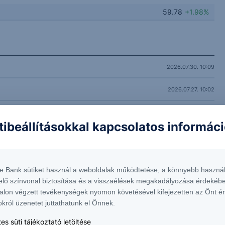
59.78
+1.98%
2026.07.30. 10:09
2026.07.27. 10:02
2026.07.23. 12:56
tibeállításokkal kapcsolatos informác
2026.07.13. 09:40
2026.07.07. 12:13
te Bank sütiket használ a weboldalak működtetése, a könnyebb használ
 óriási bajban a Volkswagen
2026.07.01. 16:01
elő színvonal biztosítása és a visszaélések megakadályozása érdekébe
alon végzett tevékenységek nyomon követésével kifejezetten az Önt é
okról üzenetet juttathatunk el Önnek.
2026.06.30. 12:03
es süti tájékoztató letöltése
ártók
2026.06.23. 09:59