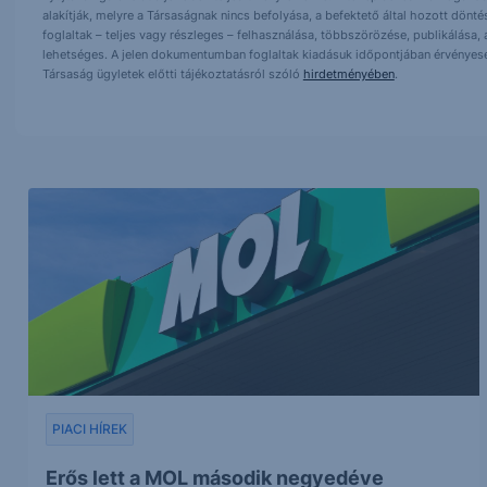
alakítják, melyre a Társaságnak nincs befolyása, a befektető által hozott dö
foglaltak – teljes vagy részleges – felhasználása, többszörözése, publikálása,
lehetséges. A jelen dokumentumban foglaltak kiadásuk időpontjában érvényese
Társaság ügyletek előtti tájékoztatásról szóló
hirdetményében
.
PIACI HÍREK
Erős lett a MOL második negyedéve