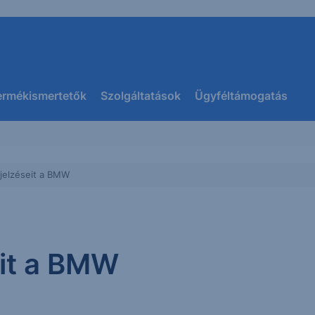
ermékismertetők
Szolgáltatások
Ügyféltámogatás
ejelzéseit a BMW
eit a BMW