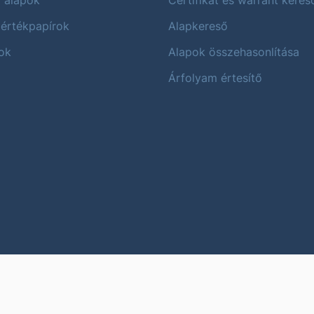
i alapok
Certifikát és warrant keres
 értékpapírok
Alapkereső
ok
Alapok összehasonlítása
Árfolyam értesítő
Karrier
Impres