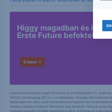
Higgy magadban és indíts
Elf
Erste Future befektetést!
Érdekel
A jelen dokumentumban foglalt információk az Erste Befektetési Zrt. (székhely:
19/2002; tőzsdetagság: BÉT Zrt.; a továbbiakban: Társaság) által hitelesnek t
felelősséget nem vállal. A jelen dokumentumban foglaltak nem minősíthetők be
vételére, eladására vonatkozó felhívásnak vagy ajánlatnak. Felhívjuk szíves fig
nyújtanak garanciát a jövőbeli teljesítményre nézve. A tőkepiaci és makrogazd