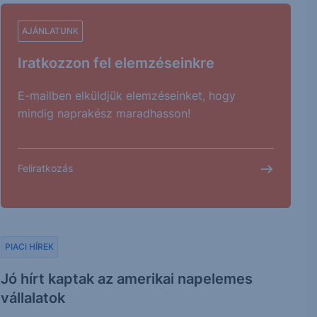
AJÁNLATUNK
Iratkozzon fel elemzéseinkre
E-mailben elküldjük elemzéseinket, hogy
mindig naprakész maradhasson!
Feliratkozás
PIACI HÍREK
Jó hírt kaptak az amerikai napelemes
vállalatok