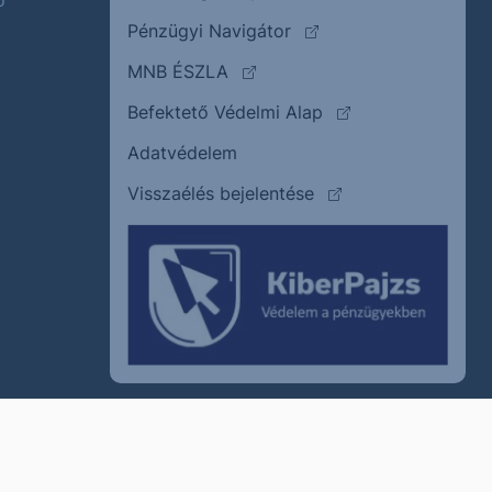
ő
(külső oldalra ugrik)
Pénzügyi Navigátor
(külső oldalra ugrik)
MNB ÉSZLA
(külső oldalra ugrik
Befektető Védelmi Alap
Adatvédelem
(külső oldalra ugrik)
Visszaélés bejelentése
szum
Cookie policy
Jogi nyilatkozat
Kapcsolat