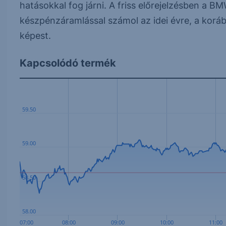
hatásokkal fog járni. A friss előrejelzésben a B
készpénzáramlással számol az idei évre, a korábba
képest.
Kapcsolódó termék
59.50
59.00
58.50
58.00
07:00
08:00
09:00
10:00
11:00