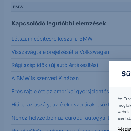
BMW
Kapcsolódó legutóbbi elemzések
Létszámleépítésre készül a BMW
Visszavágta előrejelzését a Volkswagen
Régi szép idők (új autó értékesítés)
Sü
A BMW is szenved Kínában
Erős rajt előtt az amerikai gyorsjelentési szezon
Az Ers
Hiába az aszály, az élelmiszerárak csökkennek –
megfel
webold
Nehéz helyzetben az európai autógyártók
ajánlat
Részlet
Hazai pályán is piacot veszítenek az európai gy