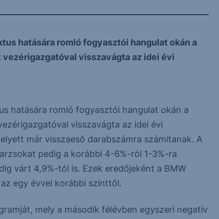
iktus hatására romló fogyasztói hangulat okán a
vezérigazgatóval visszavágta az idei évi
ktus hatására romló fogyasztói hangulat okán a
ezérigazgatóval visszavágta az idei évi
 helyett már visszaeső darabszámra számítanak. A
arzsokat pedig a korábbi 4-6%-ról 1-3%-ra
ddig várt 4,9%-tól is. Ezek eredőjeként a BMW
z egy évvel korábbi szinttől.
ogramját, mely a második félévben egyszeri negatív