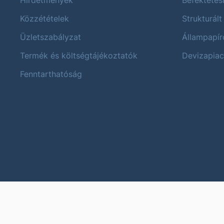
Hirdetmények
Befektetés
Közzétételek
Strukturált
Üzletszabályzat
Állampapír
Termék és költségtájékoztatók
Devizapiac
Fenntarthatóság