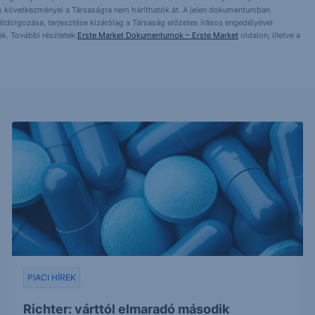
ntés következményei a Társaságra nem háríthatók át. A jelen dokumentumban
 átdolgozása, terjesztése kizárólag a Társaság előzetes írásos engedélyével
k. További részletek:
Erste Market Dokumentumok – Erste Market
oldalon, illetve a
PIACI HÍREK
Richter: várttól elmaradó második