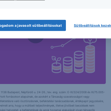
ogadom a javasolt sütibeállításokat
Sütibeállítások keze
 1138 Budapest, Népfürdő u. 24-26.; tev. eng. szám: E-III/324/2008 és III/75.005-
artott forrásokon alapulnak, de azokért a Társaság szavatosságot vagy
fektetésre való ösztönzésnek, befektetési tanácsadásnak, értékpapír jegyzésére,
yelmét arra, hogy a múltbeli teljesítmények, illetve jövőbeli becslések nem
asági helyzetet, a befektetések és azok hozamai alakulását olyan tényezők