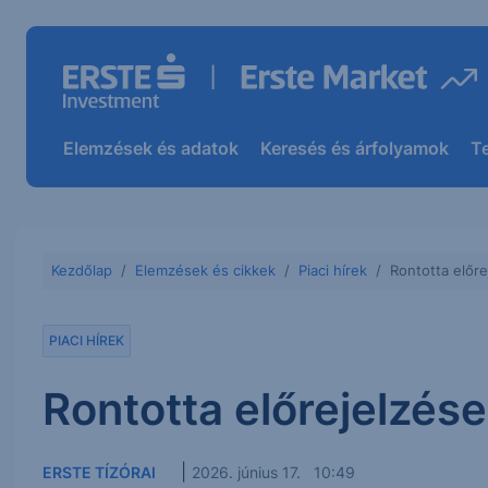
Elemzések és adatok
Keresés és árfolyamok
T
Kezdőlap
Elemzések és cikkek
Piaci hírek
Rontotta előr
PIACI HÍREK
Rontotta előrejelzés
|
ERSTE TÍZÓRAI
2026. június 17. 10:49