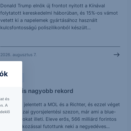
Donald Trump elnök új frontot nyitott a Kínával
folytatott kereskedelmi háborúban, és 15%-os vámot
vetett ki a napelemek gyártásához használt
kulcsfontosságú poliszilikonból készült...
2026. augusztus 7.
iók
PIACI HÍREK
Vártnál is nagyobb rekord
at és
Ma reggel jelentett a MOL és a Richter, és ezzel véget
n. A
is ért a hazai gyorsjelentési szezon, már ami a blue-
rdeklő
chip papírokat illeti. Eleve erős, 566 milliárd forintos
profitvárakozással futottunk neki a negyedéves...