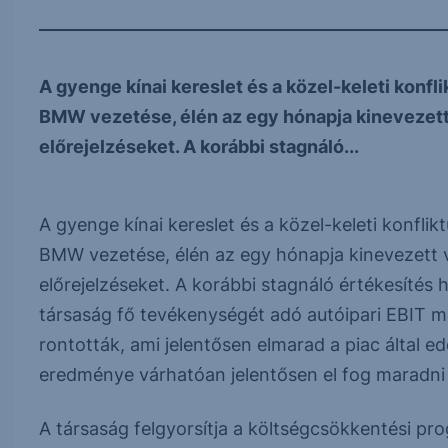
A gyenge kínai kereslet és a közel-keleti konfl
BMW vezetése, élén az egy hónapja kinevezett 
előrejelzéseket. A korábbi stagnáló...
A gyenge kínai kereslet és a közel-keleti konfli
BMW vezetése, élén az egy hónapja kinevezett v
előrejelzéseket. A korábbi stagnáló értékesítés
társaság fő tevékenységét adó autóipari EBIT m
rontották, ami jelentősen elmarad a piac által e
eredménye várhatóan jelentősen el fog maradni a
A társaság felgyorsítja a költségcsökkentési pr