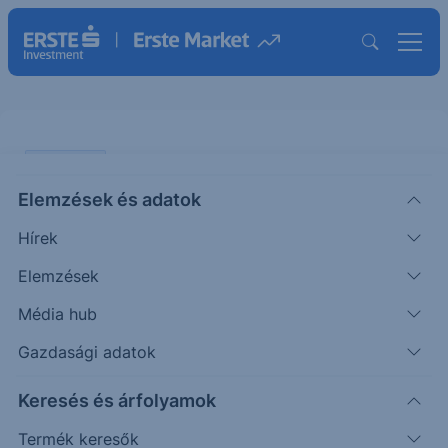
PIACI HÍREK
Elemzések és adatok
A német állam elutasította az
Hírek
UniCredit ajánlatát
Elemzések
ERSTE TÍZÓRAI
Média hub
|
2026. június 17. 10:33
Gazdasági adatok
Keresés és árfolyamok
A német állami vagyonkezelő elutasította az
UniCredit Commerzbankra tett vételi ajánlatát,
Termék keresők