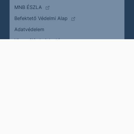
(külső oldalra ugrik)
MNB ÉSZLA
(külső oldalra ugrik)
Befektető Védelmi Alap
Adatvédelem
(külső oldalra ugrik)
Visszaélés bejelentése
Karrier
Impresszum