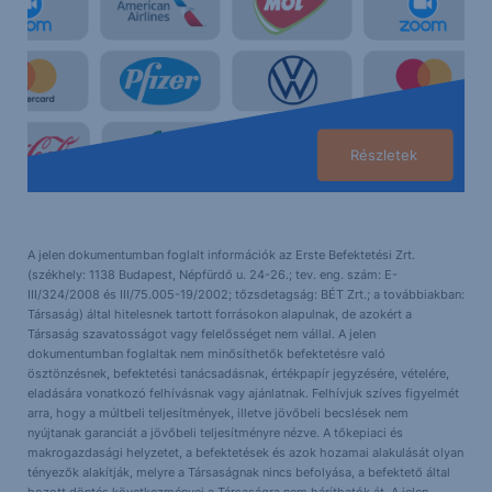
Részletek
A jelen dokumentumban foglalt információk az Erste Befektetési Zrt.
(székhely: 1138 Budapest, Népfürdő u. 24-26.; tev. eng. szám: E-
III/324/2008 és III/75.005-19/2002; tőzsdetagság: BÉT Zrt.; a továbbiakban:
Társaság) által hitelesnek tartott forrásokon alapulnak, de azokért a
Társaság szavatosságot vagy felelősséget nem vállal. A jelen
dokumentumban foglaltak nem minősíthetők befektetésre való
ösztönzésnek, befektetési tanácsadásnak, értékpapír jegyzésére, vételére,
eladására vonatkozó felhívásnak vagy ajánlatnak. Felhívjuk szíves figyelmét
arra, hogy a múltbeli teljesítmények, illetve jövőbeli becslések nem
nyújtanak garanciát a jövőbeli teljesítményre nézve. A tőkepiaci és
makrogazdasági helyzetet, a befektetések és azok hozamai alakulását olyan
tényezők alakítják, melyre a Társaságnak nincs befolyása, a befektető által