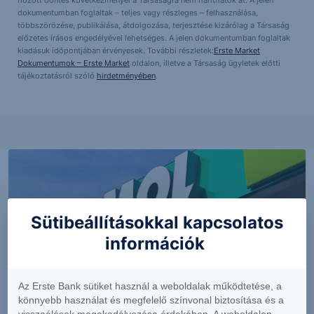
hozott döntés következményei a Társaságra nem háríthatók át. A jelen
dokumentumban foglaltak – teljes vagy részleges – felhasználása,
többszörözése, publikálása, átdolgozása, terjesztése kizárólag a Társaság
előzetes írásos engedélyével lehetséges. A jelen dokumentumban foglaltak
kiadásuk időpontjában érvényesek. További részletek:
Erste Market
Dokumentumok – Erste Market
oldalon, illetve a Társaság ügyletek előtti
tájékoztatásról szóló
hirdetményében
.
Sütibeállításokkal kapcsolatos
információk
Az Erste Bank sütiket használ a weboldalak működtetése, a
könnyebb használat és megfelelő színvonal biztosítása és a
PIACI HÍREK
visszaélések megakadályozása érdekében. A weboldalon