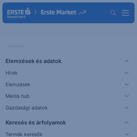
CHART
Elemzések és adatok
OTP: A szektorral együtt ugrott
Hírek
ÖTLETGYÁR CHART
Elemzések
|
2026. június 15. 13:05
Média hub
Gazdasági adatok
A 40.000 forintos lélektani szint érintését
Keresés és árfolyamok
követően megtáltosodott az OTP árfolyama. Az
elmúlt napokban az európai...
Termék keresők