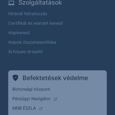
Szolgáltatások
Hírlevél feliratkozás
Certifikát és warrant kereső
Alapkereső
Alapok összehasonlítása
Árfolyam értesítő
Befektetések védelme
Biztonsági központ
(külső oldalra ugrik)
Pénzügyi Navigátor
(külső oldalra ugrik)
MNB ÉSZLA