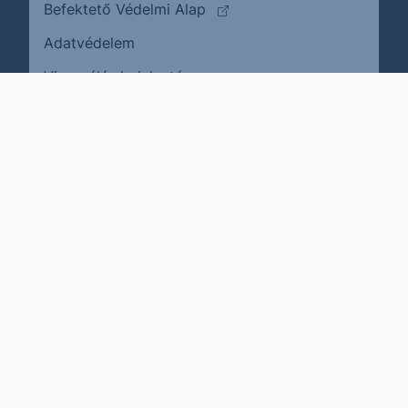
(külső oldalra ugrik)
Befektető Védelmi Alap
Adatvédelem
(külső oldalra ugrik)
Visszaélés bejelentése
Karrier
Impresszum
Cookie policy