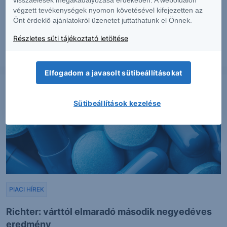
végzett tevékenységek nyomon követésével kifejezetten az
Erős lett a MOL második negyedéve
Önt érdeklő ajánlatokról üzenetet juttathatunk el Önnek.
Részletes süti tájékoztató letöltése
2026. augusztus 7.
Elfogadom a javasolt sütibeállításokat
Sütibeállítások kezelése
PIACI HÍREK
Richter: várttól elmaradó második negyedéves
eredmény