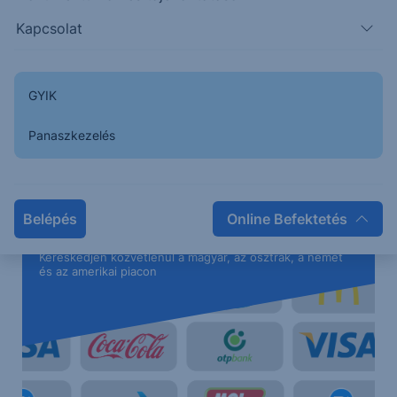
Kapcsolat
GYIK
Panaszkezelés
Belépés
Online Befektetés
Erste Netbroker
Kereskedjen közvetlenül a magyar, az osztrák, a német
és az amerikai piacon