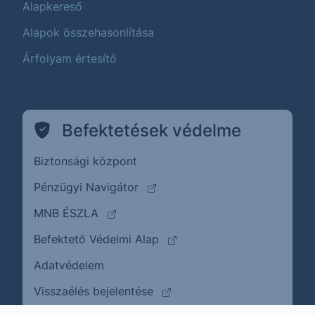
Alapkereső
Alapok összehasonlítása
Árfolyam értesítő
Befektetések védelme
Biztonsági központ
(külső oldalra ugrik)
Pénzügyi Navigátor
(külső oldalra ugrik)
MNB ÉSZLA
(külső oldalra ugrik)
Befektető Védelmi Alap
Adatvédelem
(külső oldalra ugrik)
Visszaélés bejelentése