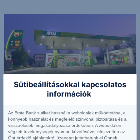
Sütibeállításokkal kapcsolatos
ELEMZÉS
információk
MOL: Az erős működési teljesítmény
ellensúlyozhatta a devizaárfolyam-hatások
Az Erste Bank sütiket használ a weboldalak működtetése, a
okozta ellenszelet
könnyebb használat és megfelelő színvonal biztosítása és a
visszaélések megakadályozása érdekében. A weboldalon
végzett tevékenységek nyomon követésével kifejezetten az
2026. augusztus 5.
Önt érdeklő ajánlatokról üzenetet juttathatunk el Önnek.