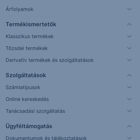
Államok és Irán szándéknyilatkozatot tett a közel-
Árfolyamok
keleti konfliktus lezárására és a Hormuzi-szoros...
Termékismertetők
Klasszikus termékek
A nyersolaj ára ma reggel több, mint 5%-kal
csökkent, ezzel kéthónapos mélypontra,
Tőzsdei termékek
hordónként 80 dollár alá esett. Az Egyesült Államok
Derivatív termékek és szolgáltatások
és Irán szándéknyilatkozatot tett a közel-keleti
konfliktus lezárására és a Hormuzi-szoros
Szolgáltatások
hétvégéig történő újbóli megnyitására. Donald
Trump elnök bejelentette, hogy a Perzsa-öbölből
Számlatípusok
származó olajszállítások hamarosan újraindulhatnak,
Online kereskedés
ami magában foglalja az iráni kikötőkre vonatkozó
Tanácsadási szolgáltatás
amerikai blokád feloldását is. Kazem Gharibabadi
iráni külügyminiszter-helyettes megerősítette, hogy
Ügyféltámogatás
megállapodás született, és közölte, hogy a
részleteket a pénteki aláírási ceremónia után teszik
Dokumentumok és tájékoztatások