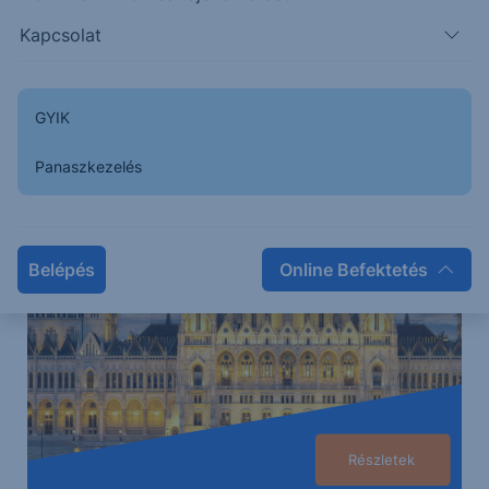
közzé.
Kapcsolat
Erste Netbroker
GYIK
Állampapírok
a biztonságos befektetések kedvelőinek.
Panaszkezelés
Belépés
Online Befektetés
Részletek