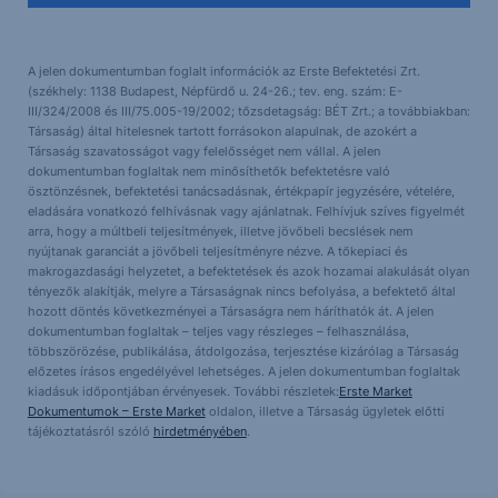
A jelen dokumentumban foglalt információk az Erste Befektetési Zrt.
(székhely: 1138 Budapest, Népfürdő u. 24-26.; tev. eng. szám: E-
III/324/2008 és III/75.005-19/2002; tőzsdetagság: BÉT Zrt.; a továbbiakban:
Társaság) által hitelesnek tartott forrásokon alapulnak, de azokért a
Társaság szavatosságot vagy felelősséget nem vállal. A jelen
dokumentumban foglaltak nem minősíthetők befektetésre való
ösztönzésnek, befektetési tanácsadásnak, értékpapír jegyzésére, vételére,
eladására vonatkozó felhívásnak vagy ajánlatnak. Felhívjuk szíves figyelmét
arra, hogy a múltbeli teljesítmények, illetve jövőbeli becslések nem
nyújtanak garanciát a jövőbeli teljesítményre nézve. A tőkepiaci és
makrogazdasági helyzetet, a befektetések és azok hozamai alakulását olyan
tényezők alakítják, melyre a Társaságnak nincs befolyása, a befektető által
hozott döntés következményei a Társaságra nem háríthatók át. A jelen
dokumentumban foglaltak – teljes vagy részleges – felhasználása,
többszörözése, publikálása, átdolgozása, terjesztése kizárólag a Társaság
előzetes írásos engedélyével lehetséges. A jelen dokumentumban foglaltak
kiadásuk időpontjában érvényesek. További részletek:
Erste Market
Dokumentumok – Erste Market
oldalon, illetve a Társaság ügyletek előtti
tájékoztatásról szóló
hirdetményében
.