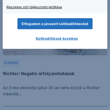
Részletes süti tájékoztató letöltése
Elfogadom a javasolt sütibeállításokat
Sütibeállítások kezelése
ELEMZÉS
Richter: Negatív árfolyamhatások
Az Erste elemzője július 30-án tette közzé a Richter
második...