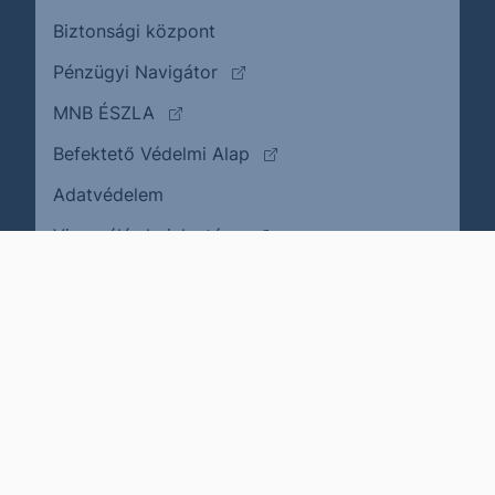
Biztonsági központ
(külső oldalra ugrik)
Pénzügyi Navigátor
(külső oldalra ugrik)
MNB ÉSZLA
(külső oldalra ugrik)
Befektető Védelmi Alap
Adatvédelem
(külső oldalra ugrik)
Visszaélés bejelentése