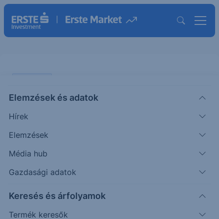
PIACI HÍREK
Elemzések és adatok
Trump ajándéka
Hírek
KOMMENTÁR
Elemzések
|
Nagy András
Részvényelemző
2026. június 15. 09:48
Média hub
Gazdasági adatok
Donald Trump vasárnap ünnepelte 80.
Keresés és árfolyamok
születésnapját és lényegében élet-halál kérdést
csinált belőle, hogy ez alkalomból bejelenthesse
Termék keresők