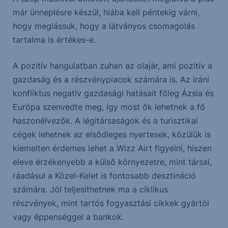
már ünneplésre készül, hiába kell péntekig várni,
hogy meglássuk, hogy a látványos csomagolás
tartalma is értékes-e.
A pozitív hangulatban zuhan az olajár, ami pozitív a
gazdaság és a részvénypiacok számára is. Az iráni
konfliktus negatív gazdasági hatásait főleg Ázsia és
Európa szenvedte meg, így most ők lehetnek a fő
haszonélvezők. A légitársaságok és a turisztikai
cégek lehetnek az elsődleges nyertesek, közülük is
kiemelten érdemes lehet a Wizz Airt figyelni, hiszen
eleve érzékenyebb a külső környezetre, mint társai,
ráadásul a Közel-Kelet is fontosabb desztináció
számára. Jól teljesíthetnek ma a ciklikus
részvények, mint tartós fogyasztási cikkek gyártói
vagy éppenséggel a bankok.