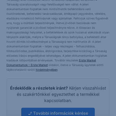
Társaság szavatosságot vagy felelősséget nem vállal. A jelen
dokumentumban foglaltak nem minősíthetők befektetésre való
ösztönzésnek, befektetési tanácsadásnak, értékpapír jegyzésére, vételére,
eladására vonatkozó felhívásnak vagy ajánlatnak. Felhívjuk szíves figyelmét
arra, hogy a múltbeli teljesítmények, illetve jövőbeli becslések nem
nyújtanak garanciát a jövőbeli teljesítményre nézve. A tőkepiaci és
makrogazdasági helyzetet, a befektetések és azok hozamai alakulását olyan
tényezők alakítják, melyre a Társaságnak nincs befolyása, a befektető által
hozott döntés következményei a Társaságra nem háríthatók át. A jelen
dokumentumban foglaltak – teljes vagy részleges – felhasználása,
többszörözése, publikálása, átdolgozása, terjesztése kizárólag a Társaság
előzetes írásos engedélyével lehetséges. A jelen dokumentumban foglaltak
kiadásuk időpontjában érvényesek. További részletek:
Erste Market
Dokumentumok – Erste Market
oldalon, illetve a Társaság ügyletek előtti
tájékoztatásról szóló
hirdetményében
.
Érdeklődik a részletek iránt?
Kérjen visszahívást
és szakértőnkkel egyeztethet a termékkel
kapcsolatban.
További információk kérése