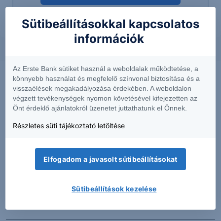
Sütibeállításokkal kapcsolatos
információk
Az Erste Bank sütiket használ a weboldalak működtetése, a
könnyebb használat és megfelelő színvonal biztosítása és a
visszaélések megakadályozása érdekében. A weboldalon
végzett tevékenységek nyomon követésével kifejezetten az
Önt érdeklő ajánlatokról üzenetet juttathatunk el Önnek.
Részletes süti tájékoztató letöltése
Elfogadom a javasolt sütibeállításokat
PIACI HÍREK
Sütibeállítások kezelése
Erős lett a MOL második negyedéve