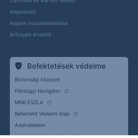
Certifikát és warrant kereső
Alapkereső
Alapok összehasonlítása
Árfolyam értesítő
Befektetések védelme
Biztonsági központ
(külső oldalra ugrik)
Pénzügyi Navigátor
(külső oldalra ugrik)
MNB ÉSZLA
(külső oldalra ugrik)
Befektető Védelmi Alap
Adatvédelem
(külső oldalra ugrik)
Visszaélés bejelentése