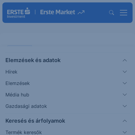
PIACI HÍREK
Elemzések és adatok
Megállapodott a békéről Irán és
Hírek
az USA
Elemzések
ERSTE REGGELI
Média hub
|
2026. június 15. 09:04
Gazdasági adatok
Keresés és árfolyamok
Vasárnap, Donald Trump 80. születésnapján a két
ország hosszas egyezkedés után végül
Termék keresők