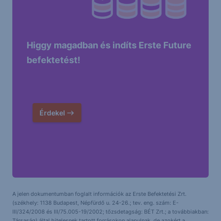
Higgy magadban és indíts Erste Future
befektetést!
Érdekel
A jelen dokumentumban foglalt információk az Erste Befektetési Zrt.
(székhely: 1138 Budapest, Népfürdő u. 24-26.; tev. eng. szám: E-
III/324/2008 és III/75.005-19/2002; tőzsdetagság: BÉT Zrt.; a továbbiakban:
Társaság) által hitelesnek tartott forrásokon alapulnak, de azokért a