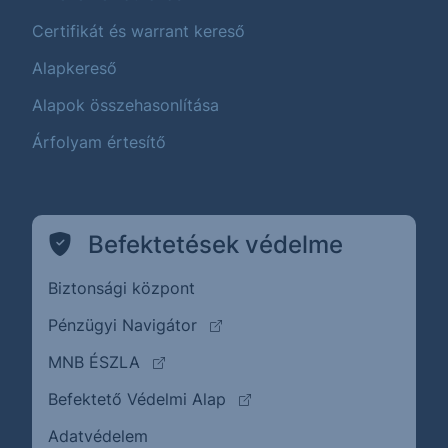
Certifikát és warrant kereső
Alapkereső
Alapok összehasonlítása
Árfolyam értesítő
Befektetések védelme
Biztonsági központ
(külső oldalra ugrik)
Pénzügyi Navigátor
(külső oldalra ugrik)
MNB ÉSZLA
(külső oldalra ugrik)
Befektető Védelmi Alap
Adatvédelem