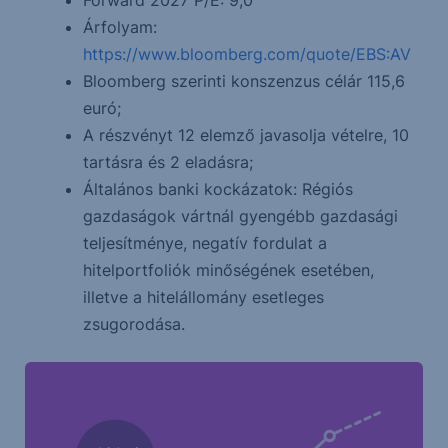
Forward 2027 P/E: 9,0
Árfolyam:
https://www.bloomberg.com/quote/EBS:AV
Bloomberg szerinti konszenzus célár 115,6
euró;
A részvényt 12 elemző javasolja vételre, 10
tartásra és 2 eladásra;
Általános banki kockázatok: Régiós
gazdaságok vártnál gyengébb gazdasági
teljesítménye, negatív fordulat a
hitelportfoliók minőségének esetében,
illetve a hitelállomány esetleges
zsugorodása.