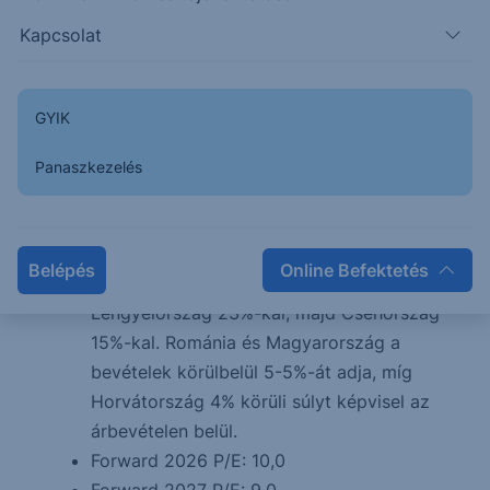
közel 7 milliárd euróért 49%-os részesedést
Kapcsolat
szerzett a Santander Bank Polska-ban, mely
azóta Erste Bank Polska néven működik. A
lengyel leánybank az idei év elejétől
GYIK
konszolidálódik az Erste csoport
eredményébe, ami jelentős mérlegfőösszeg
Panaszkezelés
növekedést eredményezett.
Földrajzi bontásban a legfontosabb ország
Ausztria, mely ország a bevételek 35%-át
Belépés
Online Befektetés
adta az első negyedévben. Ezt követi
Lengyelország 23%-kal, majd Csehország
15%-kal. Románia és Magyarország a
bevételek körülbelül 5-5%-át adja, míg
Horvátország 4% körüli súlyt képvisel az
árbevételen belül.
Forward 2026 P/E: 10,0