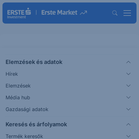
CACIB Express Note Erste EUR II
Elemzések és adatok
26-30
Hírek
MÖGÖTTES TERMÉK INFORMÁCIÓK
Elemzések
|
2026. június 14. 20:33
Média hub
Gazdasági adatok
Erste AG Az Erste Group Közép-Kelet-Európa
Keresés és árfolyamok
egyik vezető pénzügyi szolgáltatója bécsi
központtal. A teljes eszközállomány 450 milliárd
Termék keresők