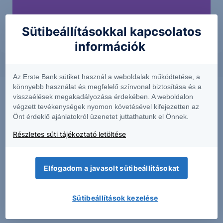
Sütibeállításokkal kapcsolatos
információk
Az Erste Bank sütiket használ a weboldalak működtetése, a
könnyebb használat és megfelelő színvonal biztosítása és a
visszaélések megakadályozása érdekében. A weboldalon
végzett tevékenységek nyomon követésével kifejezetten az
Önt érdeklő ajánlatokról üzenetet juttathatunk el Önnek.
Részletes süti tájékoztató letöltése
Elfogadom a javasolt sütibeállításokat
PIACI HÍREK
Sütibeállítások kezelése
Erős lett a MOL második negyedéve