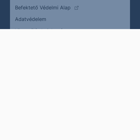
(külső oldalra ugrik)
Befektető Védelmi Alap
Adatvédelem
(külső oldalra ugrik)
Visszaélés bejelentése
Karrier
Impresszum
Cookie policy