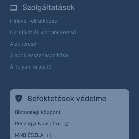
Szolgáltatások
Hírlevél feliratkozás
Certifikát és warrant kereső
Alapkereső
Alapok összehasonlítása
Árfolyam értesítő
Befektetések védelme
Biztonsági központ
(külső oldalra ugrik)
Pénzügyi Navigátor
(külső oldalra ugrik)
MNB ÉSZLA