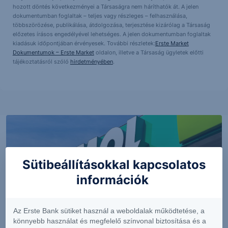
hozott döntés következményei a Társaságra nem háríthatók át. A jelen
dokumentumban foglaltak – teljes vagy részleges – felhasználása,
többszörözése, publikálása, átdolgozása, terjesztése kizárólag a Társaság
előzetes írásos engedélyével lehetséges. A jelen dokumentumban foglaltak
kiadásuk időpontjában érvényesek. További részletek:
Erste Market
Dokumentumok – Erste Market
oldalon, illetve a Társaság ügyletek előtti
tájékoztatásról szóló
hirdetményében
.
Sütibeállításokkal kapcsolatos
információk
Az Erste Bank sütiket használ a weboldalak működtetése, a
könnyebb használat és megfelelő színvonal biztosítása és a