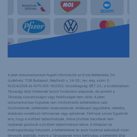
A jelen dokumentumban foglalt információk az Erste Befektetési Zrt.
(székhely: 1138 Budapest, Népfürdő u. 24-26.; tev. eng. szám: E-
III/324/2008 és III/75.005-19/2002; tőzsdetagság: BÉT Zrt.; a továbbiakban:
Társaság) által hitelesnek tartott forrásokon alapulnak, de azokért a
Társaság szavatosságot vagy felelősséget nem vállal. A jelen
dokumentumban foglaltak nem minősíthetők befektetésre való
ösztönzésnek, befektetési tanácsadásnak, értékpapír jegyzésére, vételére,
eladására vonatkozó felhívásnak vagy ajánlatnak. Felhívjuk szíves figyelmét
arra, hogy a múltbeli teljesítmények, illetve jövőbeli becslések nem
nyújtanak garanciát a jövőbeli teljesítményre nézve. A tőkepiaci és
makrogazdasági helyzetet, a befektetések és azok hozamai alakulását olyan
tényezők alakítják, melyre a Társaságnak nincs befolyása, a befektető által