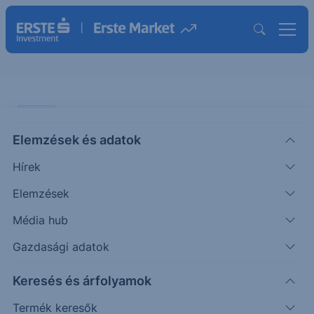
CHART
Elemzések és adatok
DAX: Fontos szintről fordulhat
Hírek
ÖTLETGYÁR CHART
Elemzések
|
2026. június 12. 14:30
Média hub
Gazdasági adatok
A 200 napos mozgóátlagig esett a DAX a közel-
Keresés és árfolyamok
keleti konfliktus elhúzódása miatti félelmek
hatására. A friss hírek...
Termék keresők