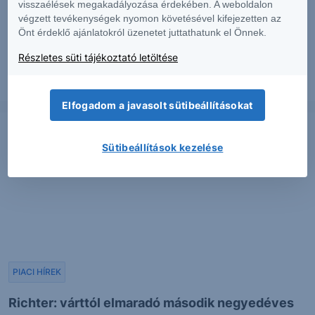
PIACI HÍREK
visszaélések megakadályozása érdekében. A weboldalon
végzett tevékenységek nyomon követésével kifejezetten az
Önt érdeklő ajánlatokról üzenetet juttathatunk el Önnek.
Erős lett a MOL második negyedéve
Részletes süti tájékoztató letöltése
2026. augusztus 7.
Elfogadom a javasolt sütibeállításokat
Sütibeállítások kezelése
PIACI HÍREK
Richter: várttól elmaradó második negyedéves