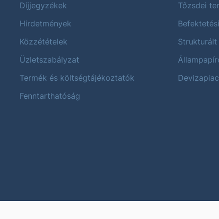
Díjjegyzékek
Tőzsdei t
Hirdetmények
Befektetés
Közzétételek
Strukturált
Üzletszabályzat
Állampapír
Termék és költségtájékoztatók
Devizapiac
Fenntarthatóság