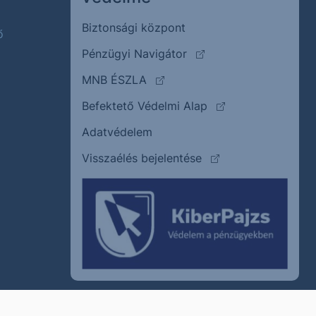
Biztonsági központ
ő
(külső oldalra ugrik)
Pénzügyi Navigátor
(külső oldalra ugrik)
MNB ÉSZLA
(külső oldalra ugrik
Befektető Védelmi Alap
Adatvédelem
(külső oldalra ugrik)
Visszaélés bejelentése