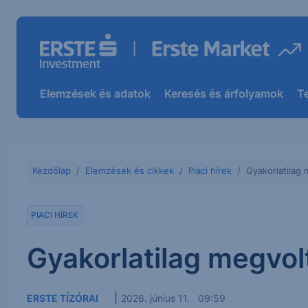
Elemzések és adatok
Keresés és árfolyamok
T
Kezdőlap
Elemzések és cikkek
Piaci hírek
Gyakorlatilag 
PIACI HÍREK
Gyakorlatilag megvol
|
ERSTE TÍZÓRAI
2026. június 11. 09:59