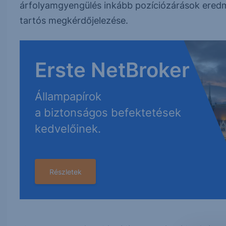
árfolyamgyengülés inkább pozíciózárások ere
tartós megkérdőjelezése.
Erste NetBroker
Állampapírok
a biztonságos befektetések
kedvelőinek.
Részletek