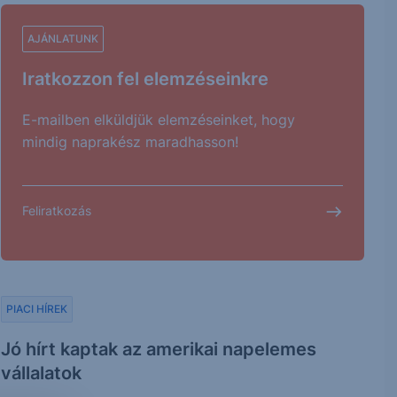
AJÁNLATUNK
Iratkozzon fel elemzéseinkre
E-mailben elküldjük elemzéseinket, hogy
mindig naprakész maradhasson!
Feliratkozás
PIACI HÍREK
Jó hírt kaptak az amerikai napelemes
vállalatok