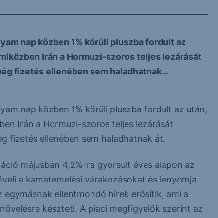
lyam nap közben 1% körüli pluszba fordult az
miközben Irán a Hormuzi-szoros teljes lezárását
még fizetés ellenében sem haladhatnak...
yam nap közben 1% körüli pluszba fordult az után,
n Irán a Hormuzi-szoros teljes lezárását
ég fizetés ellenében sem haladhatnak át.
láció májusban 4,2%-ra gyorsult éves alapon az
veli a kamatemelési várakozásokat és lenyomja
z egymásnak ellentmondó hírek erősítik, ami a
övelésre készteti. A piaci megfigyelők szerint az