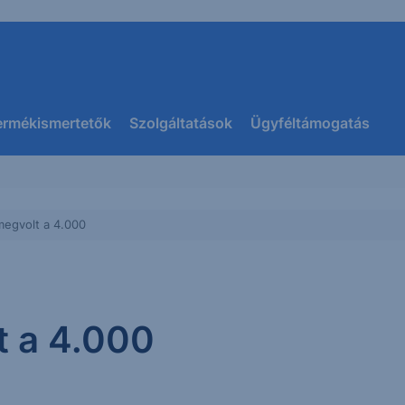
ermékismertetők
Szolgáltatások
Ügyféltámogatás
megvolt a 4.000
t a 4.000