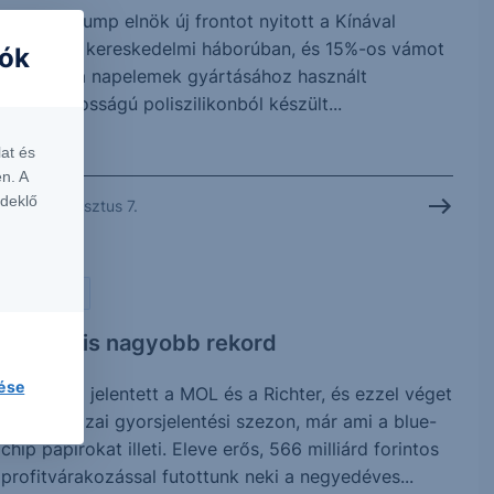
Donald Trump elnök új frontot nyitott a Kínával
folytatott kereskedelmi háborúban, és 15%-os vámot
iók
vetett ki a napelemek gyártásához használt
kulcsfontosságú poliszilikonból készült...
at és
n. A
rdeklő
2026. augusztus 7.
PIACI HÍREK
Vártnál is nagyobb rekord
lése
Ma reggel jelentett a MOL és a Richter, és ezzel véget
is ért a hazai gyorsjelentési szezon, már ami a blue-
chip papírokat illeti. Eleve erős, 566 milliárd forintos
profitvárakozással futottunk neki a negyedéves...