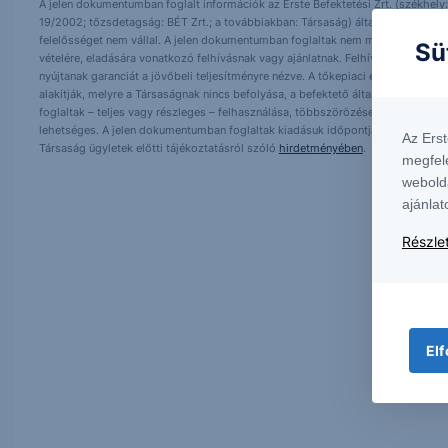
A jelen dokumentumban foglalt információk az Erste Befektetési Zrt. (székhely:
19/2002; tőzsdetagság: BÉT Zrt.; a továbbiakban: Társaság) által hitelesnek t
felelősséget nem vállal. A jelen dokumentumban foglaltak nem minősíthetők be
Sü
vételére, eladására vonatkozó felhívásnak vagy ajánlatnak. Felhívjuk szíves fig
nyújtanak garanciát a jövőbeli teljesítményre nézve. A tőkepiaci és makrogazd
alakítják, melyre a Társaságnak nincs befolyása, a befektető által hozott dö
foglaltak – teljes vagy részleges – felhasználása, többszörözése, publikálása,
lehetséges. A jelen dokumentumban foglaltak kiadásuk időpontjában érvényese
Az Ers
Társaság ügyletek előtti tájékoztatásról szóló
hirdetményében
.
megfel
webold
ajánlat
Részlet
Elf