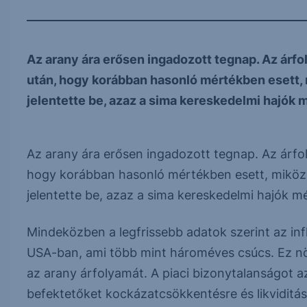
Az arany ára erősen ingadozott tegnap. Az árfo
után, hogy korábban hasonló mértékben esett, 
jelentette be, azaz a sima kereskedelmi hajók 
Az arany ára erősen ingadozott tegnap. Az árfol
hogy korábban hasonló mértékben esett, miközbe
jelentette be, azaz a sima kereskedelmi hajók m
Mindeközben a legfrissebb adatok szerint az inf
USA-ban, ami több mint hároméves csúcs. Ez nö
az arany árfolyamát. A piaci bizonytalanságot a
befektetőket kockázatcsökkentésre és likviditásn