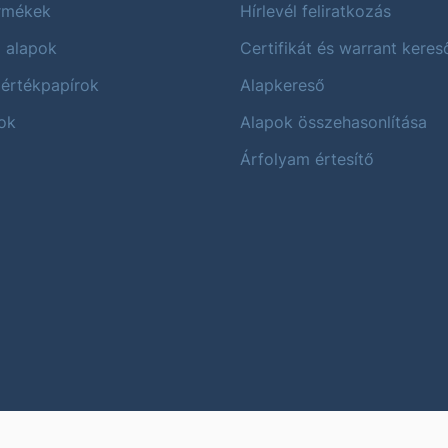
ermékek
Hírlevél feliratkozás
i alapok
Certifikát és warrant keres
 értékpapírok
Alapkereső
ok
Alapok összehasonlítása
Árfolyam értesítő