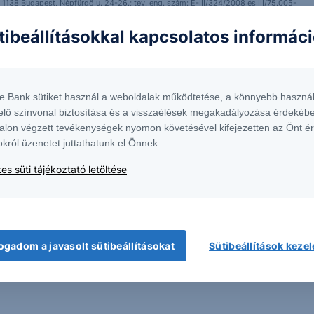
 1138 Budapest, Népfürdő u. 24-26.; tev. eng. szám: E-III/324/2008 és III/75.005-
artott forrásokon alapulnak, de azokért a Társaság szavatosságot vagy
fektetésre való ösztönzésnek, befektetési tanácsadásnak, értékpapír jegyzésére,
tibeállításokkal kapcsolatos informác
yelmét arra, hogy a múltbeli teljesítmények, illetve jövőbeli becslések nem
asági helyzetet, a befektetések és azok hozamai alakulását olyan tényezők
ntés következményei a Társaságra nem háríthatók át. A jelen dokumentumban
 átdolgozása, terjesztése kizárólag a Társaság előzetes írásos engedélyével
k. További részletek:
Erste Market Dokumentumok – Erste Market
oldalon, illetve a
te Bank sütiket használ a weboldalak működtetése, a könnyebb használ
elő színvonal biztosítása és a visszaélések megakadályozása érdekébe
alon végzett tevékenységek nyomon követésével kifejezetten az Önt é
okról üzenetet juttathatunk el Önnek.
es süti tájékoztató letöltése
ogadom a javasolt sütibeállításokat
Sütibeállítások keze