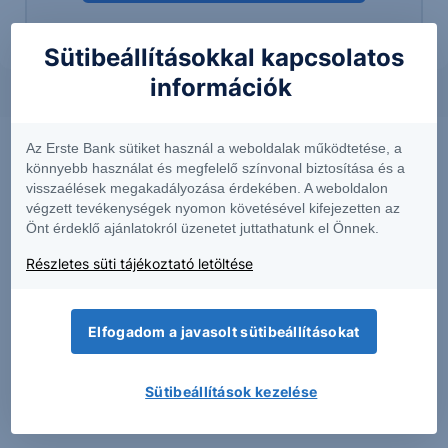
Sütibeállításokkal kapcsolatos
információk
Az Erste Bank sütiket használ a weboldalak működtetése, a
könnyebb használat és megfelelő színvonal biztosítása és a
visszaélések megakadályozása érdekében. A weboldalon
végzett tevékenységek nyomon követésével kifejezetten az
Önt érdeklő ajánlatokról üzenetet juttathatunk el Önnek.
Részletes süti tájékoztató letöltése
Elfogadom a javasolt sütibeállításokat
PIACI HÍREK
MTel: Változatlan második negyedéves
Sütibeállítások kezelése
eredmény