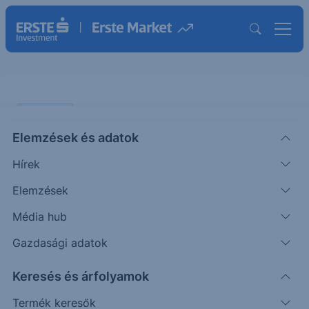
PIACI HÍREK
Elemzések és adatok
Újabb összecsapások a Közel-
Hírek
Keleten
Elemzések
ERSTE REGGELI
Média hub
|
2026. június 11. 09:29
Gazdasági adatok
Keresés és árfolyamok
Donald Trump tegnap arról beszélt, hogy nem
elégedett a tárgyalásokkal, és emiatt fegyverekkel
Termék keresők