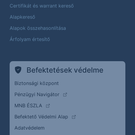
Certifikát és warrant kereső
Alapkereső
Alapok összehasonlítása
Árfolyam értesítő
Befektetések védelme
Biztonsági központ
(külső oldalra ugrik)
Pénzügyi Navigátor
(külső oldalra ugrik)
MNB ÉSZLA
(külső oldalra ugrik)
Befektető Védelmi Alap
Adatvédelem