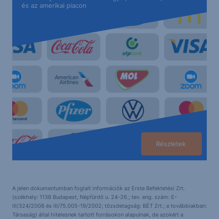
és az amerikai piacon
Részletek
A jelen dokumentumban foglalt információk az Erste Befektetési Zrt.
(székhely: 1138 Budapest, Népfürdő u. 24-26.; tev. eng. szám: E-
III/324/2008 és III/75.005-19/2002; tőzsdetagság: BÉT Zrt.; a továbbiakban:
Társaság) által hitelesnek tartott forrásokon alapulnak, de azokért a