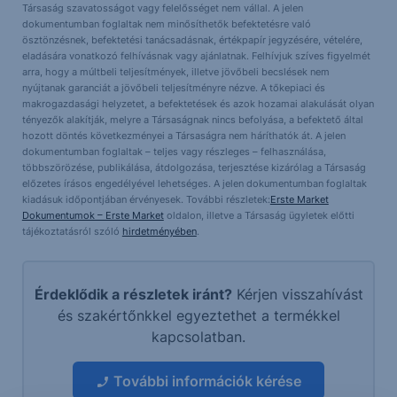
Társaság szavatosságot vagy felelősséget nem vállal. A jelen
dokumentumban foglaltak nem minősíthetők befektetésre való
ösztönzésnek, befektetési tanácsadásnak, értékpapír jegyzésére, vételére,
eladására vonatkozó felhívásnak vagy ajánlatnak. Felhívjuk szíves figyelmét
arra, hogy a múltbeli teljesítmények, illetve jövőbeli becslések nem
nyújtanak garanciát a jövőbeli teljesítményre nézve. A tőkepiaci és
makrogazdasági helyzetet, a befektetések és azok hozamai alakulását olyan
tényezők alakítják, melyre a Társaságnak nincs befolyása, a befektető által
hozott döntés következményei a Társaságra nem háríthatók át. A jelen
dokumentumban foglaltak – teljes vagy részleges – felhasználása,
többszörözése, publikálása, átdolgozása, terjesztése kizárólag a Társaság
előzetes írásos engedélyével lehetséges. A jelen dokumentumban foglaltak
kiadásuk időpontjában érvényesek. További részletek:
Erste Market
Dokumentumok – Erste Market
oldalon, illetve a Társaság ügyletek előtti
tájékoztatásról szóló
hirdetményében
.
Érdeklődik a részletek iránt?
Kérjen visszahívást
és szakértőnkkel egyeztethet a termékkel
kapcsolatban.
További információk kérése