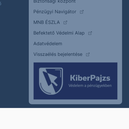
Biztonsági központ
ő
(külső oldalra ugrik)
Pénzügyi Navigátor
(külső oldalra ugrik)
MNB ÉSZLA
(külső oldalra ugrik
Befektető Védelmi Alap
Adatvédelem
(külső oldalra ugrik)
Visszaélés bejelentése