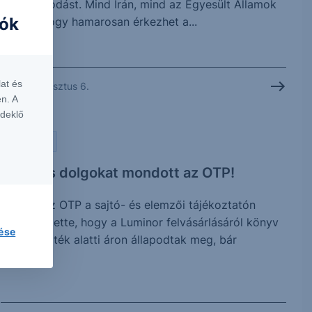
megállapodást. Mind Irán, mind az Egyesült Államok
iók
jelezte, hogy hamarosan érkezhet a...
at és
2026. augusztus 6.
n. A
rdeklő
PIACI HÍREK
Érdekes dolgokat mondott az OTP!
Tegnap az OTP a sajtó- és elemzői tájékoztatón
megerősítette, hogy a Luminor felvásárlásáról könyv
lése
szerinti érték alatti áron állapodtak meg, bár
további...