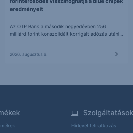
forinterősödés visszafoghatja a blue chipek
eredményeit
Az OTP Bank a második negyedévben 256
milliárd forint konszolidált korrigált adózás utáni...
2026. augusztus 6.
mékek
Szolgáltatáso
ermékek
Hírlevél feliratkozás