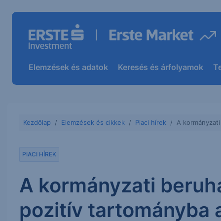
Elemzések és adatok
Keresés és árfolyamok
T
Kezdőlap
Elemzések és cikkek
Piaci hírek
A kormányzati
PIACI HÍREK
A kormányzati beruh
pozitív tartományba