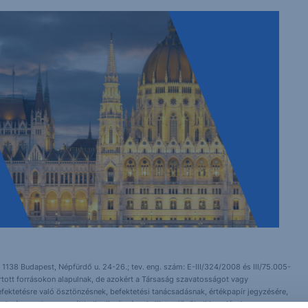
 1138 Budapest, Népfürdő u. 24-26.; tev. eng. szám: E-III/324/2008 és III/75.005-
artott forrásokon alapulnak, de azokért a Társaság szavatosságot vagy
fektetésre való ösztönzésnek, befektetési tanácsadásnak, értékpapír jegyzésére,
yelmét arra, hogy a múltbeli teljesítmények, illetve jövőbeli becslések nem