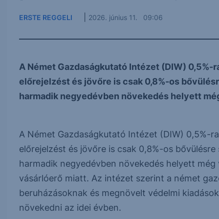
|
ERSTE REGGELI
2026. június 11. 09:06
A Német Gazdaságkutató Intézet (DIW) 0,5%-ra
előrejelzést és jövőre is csak 0,8%-os bővülés
harmadik negyedévben növekedés helyett még v
A Német Gazdaságkutató Intézet (DIW) 0,5%-ra 
előrejelzést és jövőre is csak 0,8%-os bővülésr
harmadik negyedévben növekedés helyett még v
vásárlóerő miatt. Az intézet szerint a német gaz
beruházásoknak és megnövelt védelmi kiadások
növekedni az idei évben.