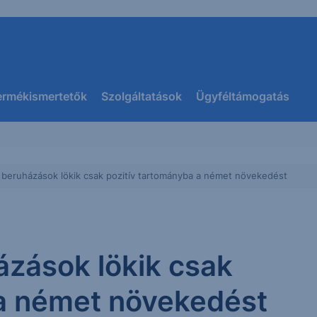
ermékismertetők
Szolgáltatások
Ügyféltámogatás
 beruházások lökik csak pozitív tartományba a német növekedést
ázások lökik csak
 a német növekedést