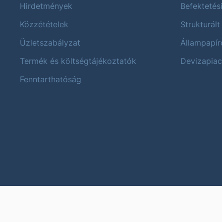
Hirdetmények
Befektetés
Közzétételek
Strukturált
Üzletszabályzat
Állampapír
Termék és költségtájékoztatók
Devizapiac
Fenntarthatóság