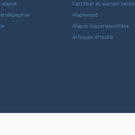
i alapok
Certifikát és warrant keres
 értékpapírok
Alapkereső
ok
Alapok összehasonlítása
Árfolyam értesítő