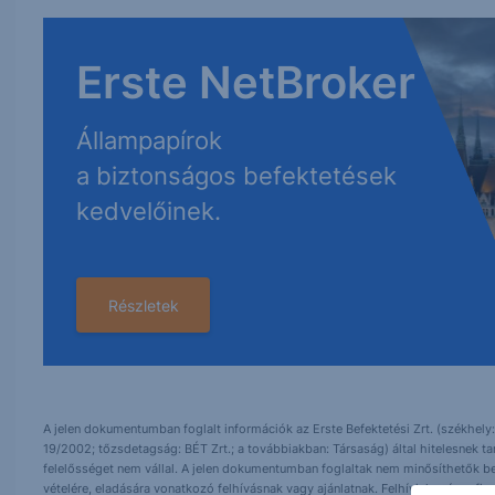
Erste NetBroker
Állampapírok
a biztonságos befektetések
kedvelőinek.
Részletek
A jelen dokumentumban foglalt információk az Erste Befektetési Zrt. (székhely:
19/2002; tőzsdetagság: BÉT Zrt.; a továbbiakban: Társaság) által hitelesnek t
felelősséget nem vállal. A jelen dokumentumban foglaltak nem minősíthetők be
vételére, eladására vonatkozó felhívásnak vagy ajánlatnak. Felhívjuk szíves fig