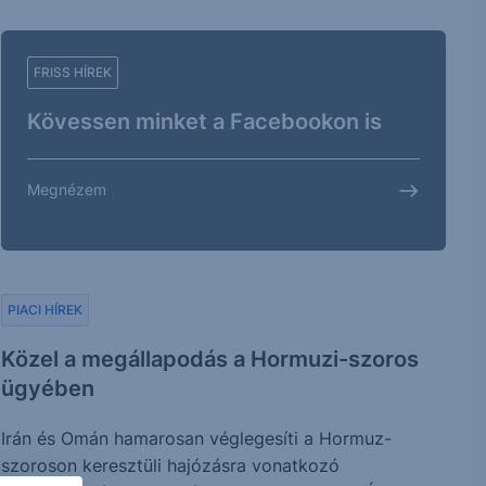
FRISS HÍREK
Kövessen minket a Facebookon is
Megnézem
PIACI HÍREK
Közel a megállapodás a Hormuzi-szoros
ügyében
Irán és Omán hamarosan véglegesíti a Hormuz-
szoroson keresztüli hajózásra vonatkozó