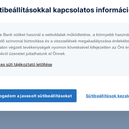
asági helyzetet, a befektetések és azok hozamai alakulását olyan tényezők
tibeállításokkal kapcsolatos informác
ntés következményei a Társaságra nem háríthatók át. A jelen dokumentumban
 átdolgozása, terjesztése kizárólag a Társaság előzetes írásos engedélyével
k. További részletek:
Erste Market Dokumentumok – Erste Market
oldalon, illetve a
te Bank sütiket használ a weboldalak működtetése, a könnyebb használ
elő színvonal biztosítása és a visszaélések megakadályozása érdekébe
alon végzett tevékenységek nyomon követésével kifejezetten az Önt é
ívást és szakértőnkkel egyeztethet a termékkel
okról üzenetet juttathatunk el Önnek.
olatban.
es süti tájékoztató letöltése
formációk kérése
ogadom a javasolt sütibeállításokat
Sütibeállítások keze