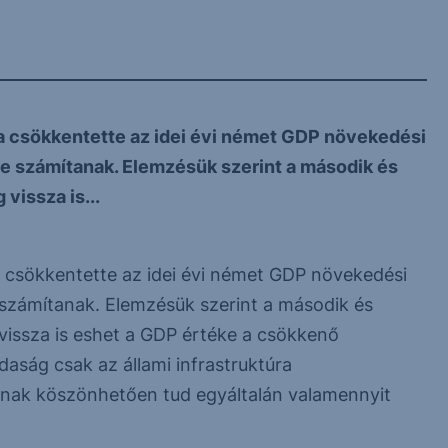
 csökkentette az idei évi német GDP növekedési
re számítanak. Elemzésük szerint a második és
issza is...
csökkentette az idei évi német GDP növekedési
e számítanak. Elemzésük szerint a második és
issza is eshet a GDP értéke a csökkenő
daság csak az állami infrastruktúra
nak köszönhetően tud egyáltalán valamennyit