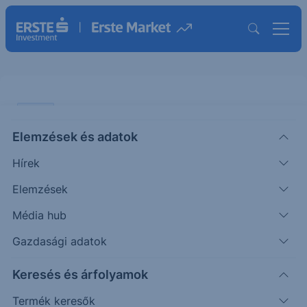
CHART
Elemzések és adatok
EURUSD: Kamatemelések
Hírek
jöhetnek
Elemzések
ÖTLETGYÁR CHART
Média hub
|
2026. június 10. 16:25
Gazdasági adatok
Keresés és árfolyamok
A múlt heti vártnál erősebb amerikai
munkaerőpiaci adatok és a növekvő inflációs
Termék keresők