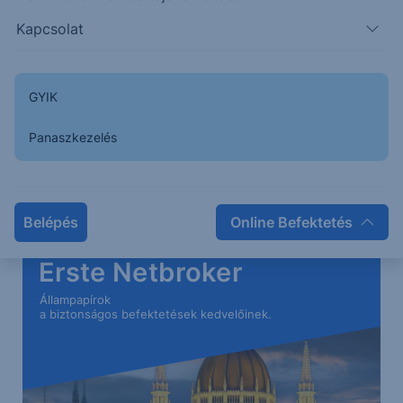
1,15
1,14
1,158
1,161
Kapcsolat
GYIK
Panaszkezelés
Belépés
Online Befektetés
Erste Netbroker
Állampapírok
a biztonságos befektetések kedvelőinek.