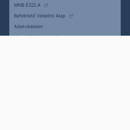
(külső oldalra ugrik)
MNB ÉSZLA
(külső oldalra ugrik)
Befektető Védelmi Alap
Adatvédelem
(külső oldalra ugrik)
Visszaélés bejelentése
Karrier
Impresszum