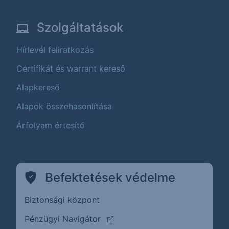
Szolgáltatások
Hírlevél feliratkozás
Certifikát és warrant kereső
Alapkereső
Alapok összehasonlítása
Árfolyam értesítő
Befektetések védelme
Biztonsági központ
(külső oldalra ugrik)
Pénzügyi Navigátor