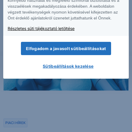
könnyebb használat és megfelelő színvonal biztosítása és a
visszaélések megakadályozása érdekében. A weboldalon
PIACI HÍREK
végzett tevékenységek nyomon követésével kifejezetten az
Önt érdeklő ajánlatokról üzenetet juttathatunk el Önnek.
Erős lett a MOL második negyedéve
Részletes süti tájékoztató letöltése
2026. augusztus 7.
Elfogadom a javasolt sütibeállításokat
Sütibeállítások kezelése
PIACI HÍREK