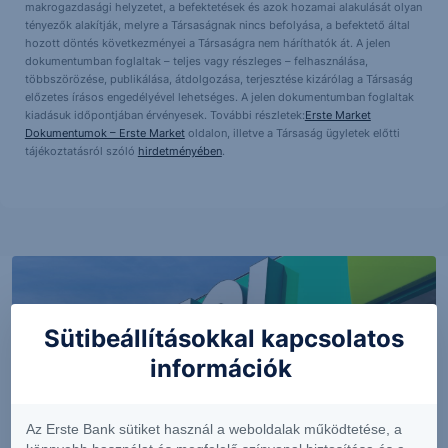
makrogazdasági helyzetet, a befektetések és azok hozamai alakulását olyan
tényezők alakítják, melyre a Társaságnak nincs befolyása, a befektető által
hozott döntés következményei a Társaságra nem háríthatók át. A jelen
dokumentumban foglaltak – teljes vagy részleges – felhasználása,
többszörözése, publikálása, átdolgozása, terjesztése kizárólag a Társaság
előzetes írásos engedélyével lehetséges. A jelen dokumentumban foglaltak
kiadásuk időpontjában érvényesek. További részletek:
Erste Market
Dokumentumok – Erste Market
oldalon, illetve a Társaság ügyletek előtti
tájékoztatásról szóló
hirdetményében
.
Sütibeállításokkal kapcsolatos
információk
Az Erste Bank sütiket használ a weboldalak működtetése, a