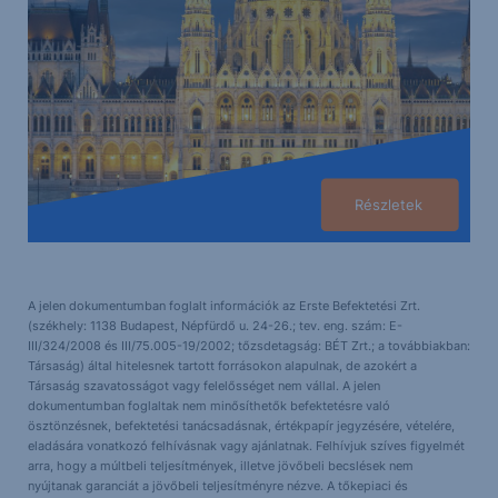
Részletek
A jelen dokumentumban foglalt információk az Erste Befektetési Zrt.
(székhely: 1138 Budapest, Népfürdő u. 24-26.; tev. eng. szám: E-
III/324/2008 és III/75.005-19/2002; tőzsdetagság: BÉT Zrt.; a továbbiakban:
Társaság) által hitelesnek tartott forrásokon alapulnak, de azokért a
Társaság szavatosságot vagy felelősséget nem vállal. A jelen
dokumentumban foglaltak nem minősíthetők befektetésre való
ösztönzésnek, befektetési tanácsadásnak, értékpapír jegyzésére, vételére,
eladására vonatkozó felhívásnak vagy ajánlatnak. Felhívjuk szíves figyelmét
arra, hogy a múltbeli teljesítmények, illetve jövőbeli becslések nem
nyújtanak garanciát a jövőbeli teljesítményre nézve. A tőkepiaci és