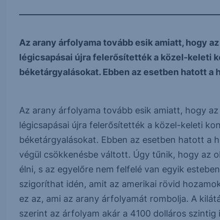
Az arany árfolyama tovább esik amiatt, hogy az 
légicsapásai újra felerősítették a közel-keleti 
béketárgyalásokat. Ebben az esetben hatott a 
Az arany árfolyama tovább esik amiatt, hogy az 
légicsapásai újra felerősítették a közel-keleti ko
béketárgyalásokat. Ebben az esetben hatott a há
végül csökkenésbe váltott. Úgy tűnik, hogy az ol
élni, s az egyelőre nem felfelé van egyik estebe
szigoríthat idén, amit az amerikai rövid hozamo
ez az, ami az arany árfolyamát rombolja. A kilá
szerint az árfolyam akár a 4100 dolláros szintig 