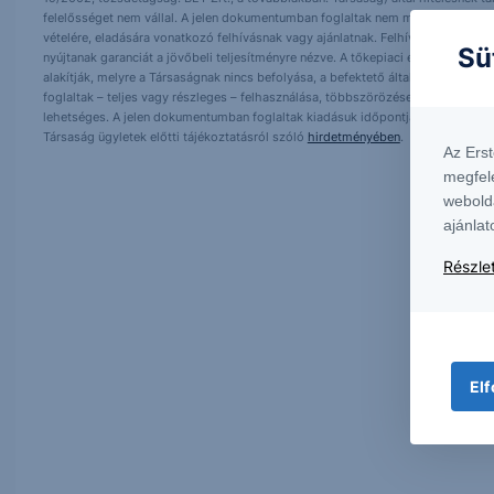
felelősséget nem vállal. A jelen dokumentumban foglaltak nem minősíthetők be
vételére, eladására vonatkozó felhívásnak vagy ajánlatnak. Felhívjuk szíves fig
Sü
nyújtanak garanciát a jövőbeli teljesítményre nézve. A tőkepiaci és makrogazd
alakítják, melyre a Társaságnak nincs befolyása, a befektető által hozott dö
foglaltak – teljes vagy részleges – felhasználása, többszörözése, publikálása,
lehetséges. A jelen dokumentumban foglaltak kiadásuk időpontjában érvényese
Társaság ügyletek előtti tájékoztatásról szóló
hirdetményében
.
Az Ers
megfel
webold
ajánlat
Részlet
Elf