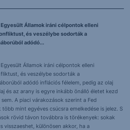
Egyesült Államok iráni célpontok elleni
konfliktust, és veszélybe sodorták a
háborúból adódó...
Egyesült Államok iráni célpontok elleni
nfliktust, és veszélybe sodorták a
borúból adódó inflációs félelem, pedig az olaj
aj és az arany is egyre inkább önálló életet kezd
n sem. A piaci várakozások szerint a Fed
k több mint egyéves csúcsra emelkedése is jelez. S
tások rövid távon továbbra is törékenyek: sokak
is visszaeshet, különösen akkor, ha a