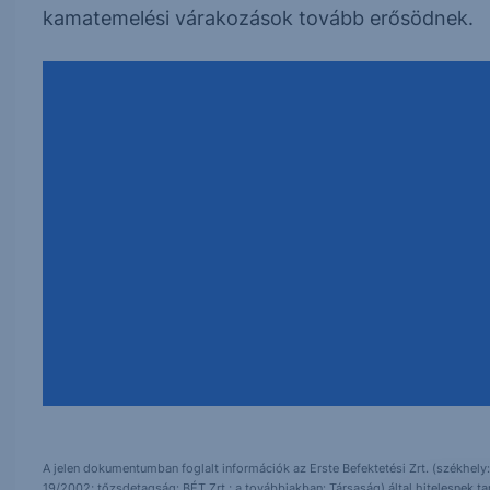
kamatemelési várakozások tovább erősödnek.
Erste NetBroker
A jelen dokumentumban foglalt információk az Erste Befektetési Zrt. (székhely:
19/2002; tőzsdetagság: BÉT Zrt.; a továbbiakban: Társaság) által hitelesnek t