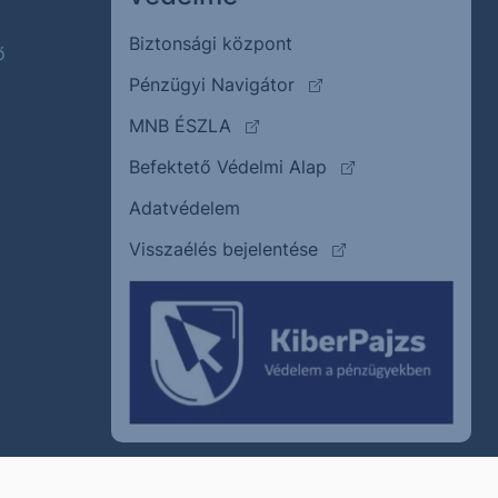
Biztonsági központ
ő
(külső oldalra ugrik)
Pénzügyi Navigátor
(külső oldalra ugrik)
MNB ÉSZLA
(külső oldalra ugrik
Befektető Védelmi Alap
Adatvédelem
(külső oldalra ugrik)
Visszaélés bejelentése