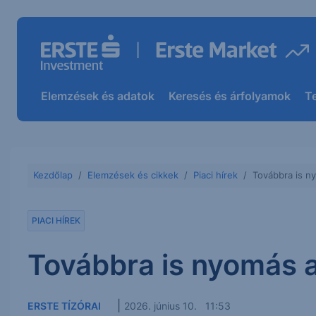
Elemzések és adatok
Keresés és árfolyamok
T
Kezdőlap
Elemzések és cikkek
Piaci hírek
Továbbra is ny
PIACI HÍREK
Továbbra is nyomás a
|
ERSTE TÍZÓRAI
2026. június 10. 11:53