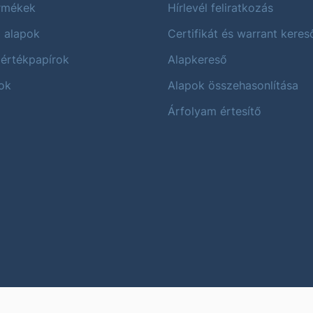
ermékek
Hírlevél feliratkozás
i alapok
Certifikát és warrant keres
 értékpapírok
Alapkereső
ok
Alapok összehasonlítása
Árfolyam értesítő