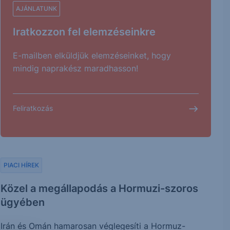
AJÁNLATUNK
Iratkozzon fel elemzéseinkre
E-mailben elküldjük elemzéseinket, hogy
mindig naprakész maradhasson!
Feliratkozás
PIACI HÍREK
Közel a megállapodás a Hormuzi-szoros
ügyében
Irán és Omán hamarosan véglegesíti a Hormuz-