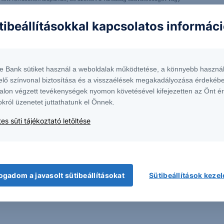
fektetésre való ösztönzésnek, befektetési tanácsadásnak, értékpapír jegyzésére,
yelmét arra, hogy a múltbeli teljesítmények, illetve jövőbeli becslések nem
tibeállításokkal kapcsolatos informác
asági helyzetet, a befektetések és azok hozamai alakulását olyan tényezők
ntés következményei a Társaságra nem háríthatók át. A jelen dokumentumban
 átdolgozása, terjesztése kizárólag a Társaság előzetes írásos engedélyével
k. További részletek:
Erste Market Dokumentumok – Erste Market
oldalon, illetve a
te Bank sütiket használ a weboldalak működtetése, a könnyebb használ
elő színvonal biztosítása és a visszaélések megakadályozása érdekébe
alon végzett tevékenységek nyomon követésével kifejezetten az Önt é
okról üzenetet juttathatunk el Önnek.
es süti tájékoztató letöltése
ogadom a javasolt sütibeállításokat
Sütibeállítások keze