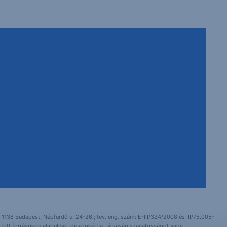
 1138 Budapest, Népfürdő u. 24-26.; tev. eng. szám: E-III/324/2008 és III/75.005-
artott forrásokon alapulnak, de azokért a Társaság szavatosságot vagy