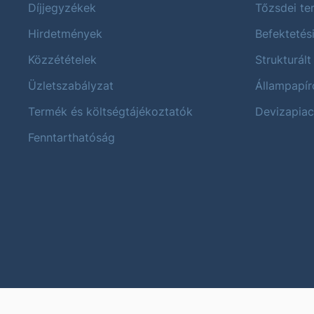
Díjjegyzékek
Tőzsdei t
Hirdetmények
Befektetés
Közzétételek
Strukturált
Üzletszabályzat
Állampapír
Termék és költségtájékoztatók
Devizapiac
Fenntarthatóság