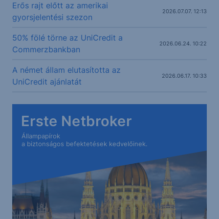
Erős rajt előtt az amerikai
2026.07.07. 12:13
gyorsjelentési szezon
50% fölé törne az UniCredit a
2026.06.24. 10:22
Commerzbankban
A német állam elutasította az
2026.06.17. 10:33
UniCredit ajánlatát
Erste Netbroker
Állampapírok
a biztonságos befektetések kedvelőinek.