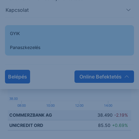
Kapcsolódó termékek
Kapcsolat
GYIK
39.50
Panaszkezelés
39.00
Belépés
Online Befektetés
38.50
38.00
08:00
10:00
12:00
14:00
COMMERZBANK AG
38.490
-2.19%
UNICREDIT ORD
85.50
+0.69%