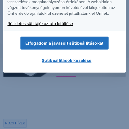
visszaélések megakadályozása érdekében. A weboldalon
dokumentumban foglaltak – teljes vagy részleges – felhasználása,
többszörözése, publikálása, átdolgozása, terjesztése kizárólag a Társaság
végzett tevékenységek nyomon követésével kifejezetten az
előzetes írásos engedélyével lehetséges. A jelen dokumentumban foglaltak
Önt érdeklő ajánlatokról üzenetet juttathatunk el Önnek.
kiadásuk időpontjában érvényesek. További részletek:
Erste Market
Dokumentumok – Erste Market
oldalon, illetve a Társaság ügyletek előtti
Részletes süti tájékoztató letöltése
tájékoztatásról szóló
hirdetményében
.
Elfogadom a javasolt sütibeállításokat
Sütibeállítások kezelése
PIACI HÍREK