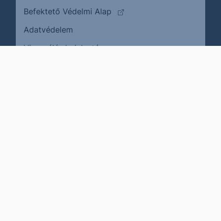
(külső oldalra ugrik)
Befektető Védelmi Alap
Adatvédelem
(külső oldalra ugrik)
Visszaélés bejelentése
Karrier
Impresszum
Cookie policy