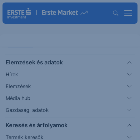
PIACI HÍREK
Elemzések és adatok
10%-nál és több Commerzbank
Hírek
részvényt ajánlottak fel az
UniCreditnek
Elemzések
Média hub
ERSTE TÍZÓRAI
Gazdasági adatok
|
2026. június 10. 10:33
Keresés és árfolyamok
Termék keresők
A friss közzététel szerint a Commerzbank