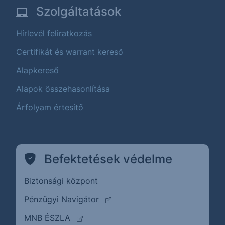
Szolgáltatások
Hírlevél feliratkozás
Certifikát és warrant kereső
Alapkereső
Alapok összehasonlítása
Árfolyam értesítő
Befektetések védelme
Biztonsági központ
(külső oldalra ugrik)
Pénzügyi Navigátor
(külső oldalra ugrik)
MNB ÉSZLA