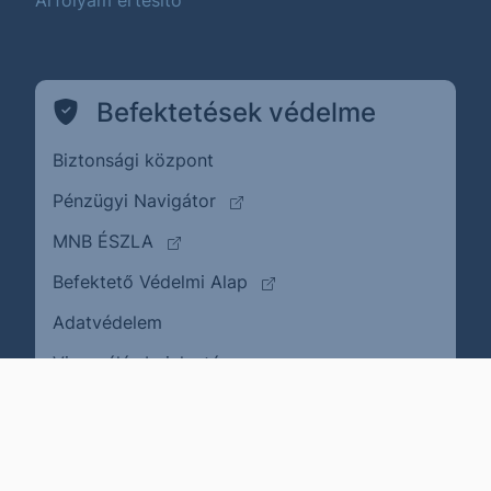
Árfolyam értesítő
Befektetések védelme
Biztonsági központ
(külső oldalra ugrik)
Pénzügyi Navigátor
(külső oldalra ugrik)
MNB ÉSZLA
(külső oldalra ugrik)
Befektető Védelmi Alap
Adatvédelem
(külső oldalra ugrik)
Visszaélés bejelentése