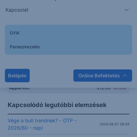
Kapcsolat
313
312
GYIK
Panaszkezelés
311
310
Belépés
Online Befektetés
14:00
16:00
18:00
20:00
Apple Inc.
312.00
-0.13%
Kapcsolódó legutóbbi elemzések
Vége a bull trendnek? - OTP -
2026.08.07. 08:59
2026/60 - napi