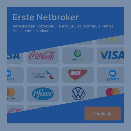
Erste Netbroker
Kereskedjen közvetlenül a magyar, az osztrák, a német
és az amerikai piacon
Részletek