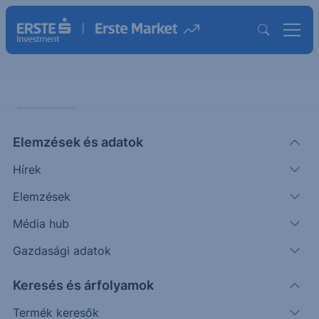
PIACI HÍREK
Elemzések és adatok
Nem kivételez senkivel az Európai
Hírek
Unió
Elemzések
ERSTE TÍZÓRAI
Média hub
|
2026. június 10. 10:27
Gazdasági adatok
Keresés és árfolyamok
Az Európai Bizottság szóvivője elmondta, hogy
egyedül az Apple felelőssége, hogy nem
Termék keresők