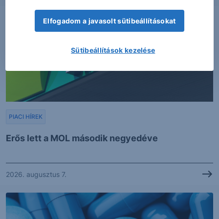
Elfogadom a javasolt sütibeállításokat
Sütibeállítások kezelése
PIACI HÍREK
Erős lett a MOL második negyedéve
2026. augusztus 7.